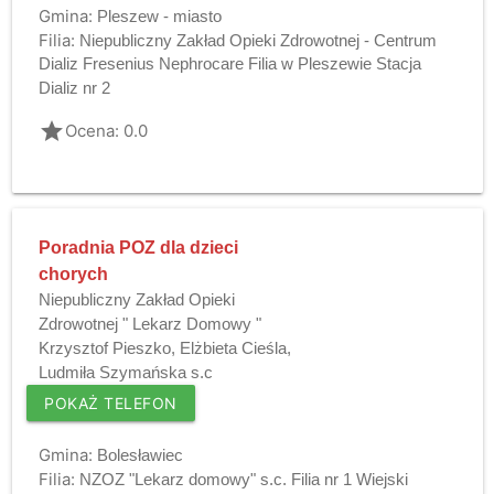
Gmina:
Pleszew - miasto
Filia:
Niepubliczny Zakład Opieki Zdrowotnej - Centrum
Dializ Fresenius Nephrocare Filia w Pleszewie Stacja
Dializ nr 2
grade
Ocena: 0.0
Poradnia POZ dla dzieci
chorych
Niepubliczny Zakład Opieki
Zdrowotnej " Lekarz Domowy "
Krzysztof Pieszko, Elżbieta Cieśla,
Ludmiła Szymańska s.c
POKAŻ TELEFON
Gmina:
Bolesławiec
Filia:
NZOZ "Lekarz domowy" s.c. Filia nr 1 Wiejski