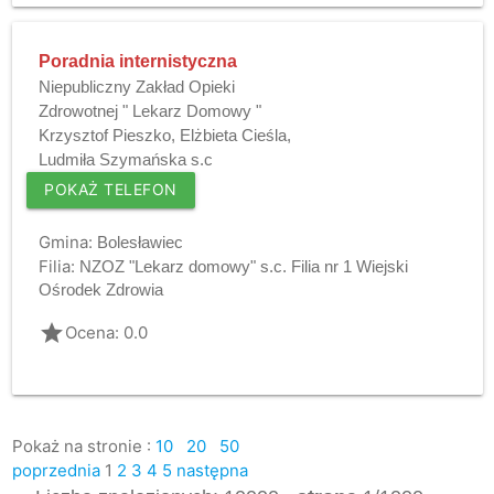
Poradnia internistyczna
Niepubliczny Zakład Opieki
Zdrowotnej " Lekarz Domowy "
Krzysztof Pieszko, Elżbieta Cieśla,
Ludmiła Szymańska s.c
POKAŻ TELEFON
Gmina:
Bolesławiec
Filia:
NZOZ "Lekarz domowy" s.c. Filia nr 1 Wiejski
Ośrodek Zdrowia
grade
Ocena: 0.0
Pokaż na stronie :
10
20
50
poprzednia
1
2
3
4
5
następna