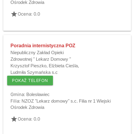
Ośrodek Zdrowia
grade
Ocena: 0.0
Poradnia internistyczna POZ
Niepubliczny Zakład Opieki
Zdrowotnej " Lekarz Domowy "
Krzysztof Pieszko, Elżbieta Cieśla,
Ludmiła Szymańska s.c
POKAŻ TELEFON
Gmina:
Bolesławiec
Filia:
NZOZ "Lekarz domowy" s.c. Filia nr 1 Wiejski
Ośrodek Zdrowia
grade
Ocena: 0.0