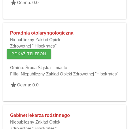
grade
Ocena: 0.0
Poradnia otolaryngologiczna
Niepubliczny Zakład Opieki
Zdrowotnej " Hipokrates"
POKAŻ TELEFON
Gmina:
Środa Śląska - miasto
Filia:
Niepubliczny Zakład Opieki Zdrowotnej "Hipokrates"
grade
Ocena: 0.0
Gabinet lekarza rodzinnego
Niepubliczny Zakład Opieki
Zdrowotnej " Hipokrates"