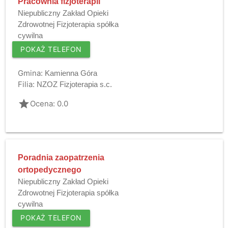
Pracownia fizjoterapii
Niepubliczny Zakład Opieki
Zdrowotnej Fizjoterapia spółka
cywilna
POKAŻ TELEFON
Gmina:
Kamienna Góra
Filia:
NZOZ Fizjoterapia s.c.
grade
Ocena: 0.0
Poradnia zaopatrzenia
ortopedycznego
Niepubliczny Zakład Opieki
Zdrowotnej Fizjoterapia spółka
cywilna
POKAŻ TELEFON