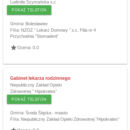
Ludmiła Szymańska s.c
POKAŻ TELEFON
Gmina:
Bolesławiec
Filia:
NZOZ " Lekarz Domowy " s.c. Filia nr 4
Przychodnia "Stomadent"
grade
Ocena: 0.0
Gabinet lekarza rodzinnego
Niepubliczny Zakład Opieki
Zdrowotnej " Hipokrates"
POKAŻ TELEFON
Gmina:
Środa Śląska - miasto
Filia:
Niepubliczny Zakład Opieki Zdrowotnej "Hipokrates"