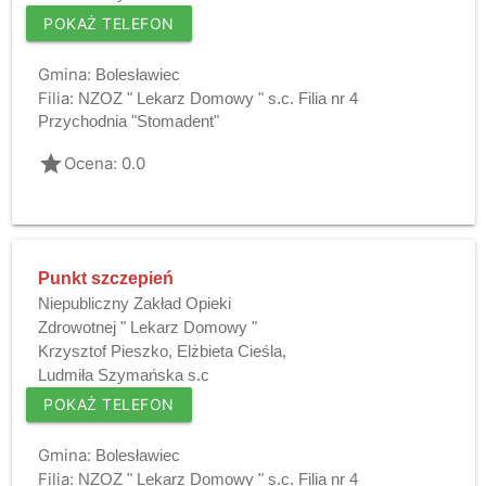
POKAŻ TELEFON
Gmina:
Bolesławiec
Filia:
NZOZ " Lekarz Domowy " s.c. Filia nr 4
Przychodnia "Stomadent"
grade
Ocena: 0.0
Punkt szczepień
Niepubliczny Zakład Opieki
Zdrowotnej " Lekarz Domowy "
Krzysztof Pieszko, Elżbieta Cieśla,
Ludmiła Szymańska s.c
POKAŻ TELEFON
Gmina:
Bolesławiec
Filia:
NZOZ " Lekarz Domowy " s.c. Filia nr 4