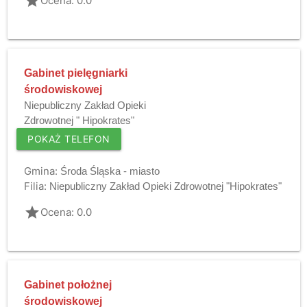
grade
Ocena: 0.0
Gabinet pielęgniarki
środowiskowej
Niepubliczny Zakład Opieki
Zdrowotnej " Hipokrates"
POKAŻ TELEFON
Gmina:
Środa Śląska - miasto
Filia:
Niepubliczny Zakład Opieki Zdrowotnej "Hipokrates"
grade
Ocena: 0.0
Gabinet położnej
środowiskowej