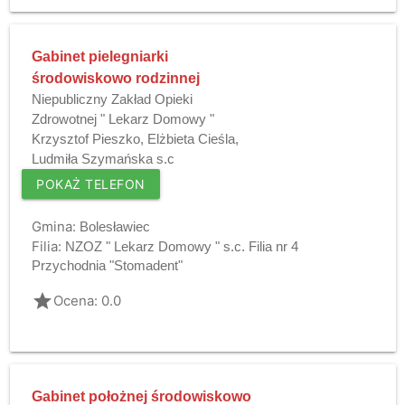
Gabinet pielegniarki
środowiskowo rodzinnej
Niepubliczny Zakład Opieki
Zdrowotnej " Lekarz Domowy "
Krzysztof Pieszko, Elżbieta Cieśla,
Ludmiła Szymańska s.c
POKAŻ TELEFON
Gmina:
Bolesławiec
Filia:
NZOZ " Lekarz Domowy " s.c. Filia nr 4
Przychodnia "Stomadent"
grade
Ocena: 0.0
Gabinet położnej środowiskowo