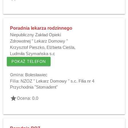
Poradnia lekarza rodzinnego
Niepubliczny Zakład Opieki
Zdrowotnej " Lekarz Domowy "
Krzysztof Pieszko, Elżbieta Cieśla,
Ludmiła Szymańska s.c
POKAŻ TELEFON
Gmina:
Bolesławiec
Filia:
NZOZ " Lekarz Domowy " s.c. Filia nr 4
Przychodnia "Stomadent"
grade
Ocena: 0.0