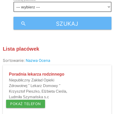
SZUKAJ
search
Lista placówek
Sortowanie:
Nazwa
Ocena
Poradnia lekarza rodzinnego
Niepubliczny Zakład Opieki
Zdrowotnej " Lekarz Domowy "
Krzysztof Pieszko, Elżbieta Cieśla,
Ludmiła Szymańska s.c
POKAŻ TELEFON