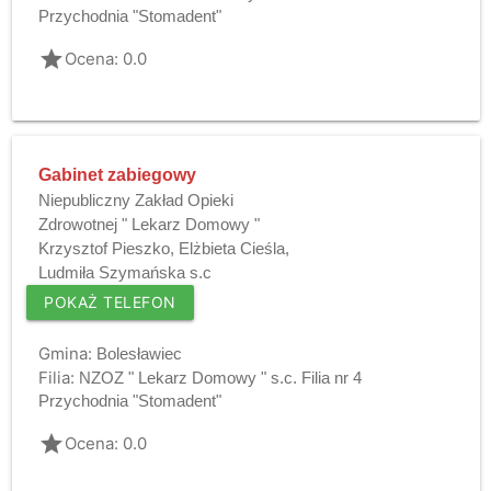
Przychodnia "Stomadent"
grade
Ocena: 0.0
Gabinet zabiegowy
Niepubliczny Zakład Opieki
Zdrowotnej " Lekarz Domowy "
Krzysztof Pieszko, Elżbieta Cieśla,
Ludmiła Szymańska s.c
POKAŻ TELEFON
Gmina:
Bolesławiec
Filia:
NZOZ " Lekarz Domowy " s.c. Filia nr 4
Przychodnia "Stomadent"
grade
Ocena: 0.0