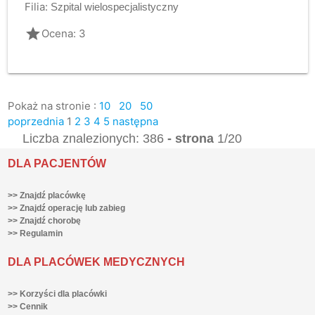
Filia:
Szpital wielospecjalistyczny
grade
Ocena: 3
Pokaż na stronie :
10
20
50
poprzednia
1
2
3
4
5
następna
Liczba znalezionych: 386
- strona
1/20
DLA PACJENTÓW
>> Znajdź placówkę
>> Znajdź operację lub zabieg
>> Znajdź chorobę
>> Regulamin
DLA PLACÓWEK MEDYCZNYCH
>> Korzyści dla placówki
>> Cennik