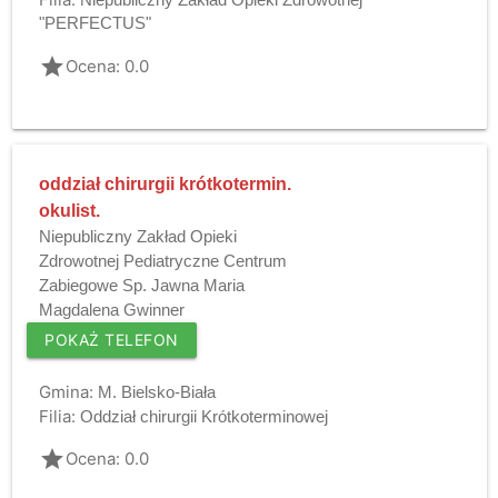
"PERFECTUS"
grade
Ocena: 0.0
oddział chirurgii krótkotermin.
okulist.
Niepubliczny Zakład Opieki
Zdrowotnej Pediatryczne Centrum
Zabiegowe Sp. Jawna Maria
Magdalena Gwinner
POKAŻ TELEFON
Gmina:
M. Bielsko-Biała
Filia:
Oddział chirurgii Krótkoterminowej
grade
Ocena: 0.0