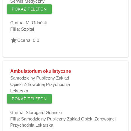
Serwis Medyczny
POKAŻ TELEFON
Gmina:
M. Gdańsk
Filia:
Szpital
grade
Ocena: 0.0
Ambulatorium okulistyczne
Samodzielny Publiczny Zakład
Opieki Zdrowotnej Przychodnia
Lekarska
POKAŻ TELEFON
Gmina:
Starogard Gdański
Filia:
Samodzielny Publiczny Zakład Opieki Zdrowotnej
Przychodnia Lekarska