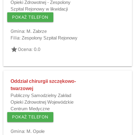
Opieki Zdrowotnej - Zespolony
Szpital Rejonowy w likwidacji
POKAŻ TELEFON
Gmina:
M. Zabrze
Filia:
Zespolony Szpital Rejonowy
grade
Ocena: 0.0
Oddział chirurgii szczękowo-
twarzowej
Publiczny Samodzielny Zakład
Opieki Zdrowotnej Wojewódzkie
Centrum Medyczne
POKAŻ TELEFON
Gmina:
M. Opole