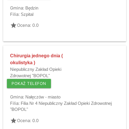
Gmina:
Będzin
Filia:
Szpital
grade
Ocena: 0.0
Chirurgia jednego dnia (
okulistyka )
Niepubliczny Zakład Opieki
Zdrowotnej "BOPOL"
POKAŻ TELEFON
Gmina:
Nałęczów - miasto
Filia:
Filia Nr 4 Niepubliczny Zakład Opieki Zdrowotnej
"BOPOL"
grade
Ocena: 0.0