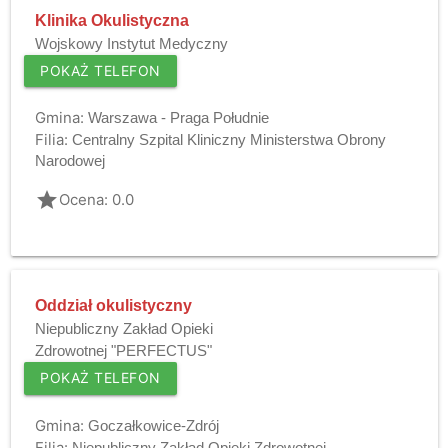
Klinika Okulistyczna
Wojskowy Instytut Medyczny
POKAŻ TELEFON
Gmina:
Warszawa - Praga Południe
Filia:
Centralny Szpital Kliniczny Ministerstwa Obrony
Narodowej
grade
Ocena: 0.0
Oddział okulistyczny
Niepubliczny Zakład Opieki
Zdrowotnej "PERFECTUS"
POKAŻ TELEFON
Gmina:
Goczałkowice-Zdrój
Filia:
Niepubliczny Zakład Opieki Zdrowotnej