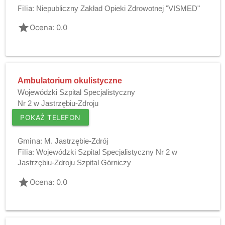
Filia:
Niepubliczny Zakład Opieki Zdrowotnej "VISMED"
grade
Ocena: 0.0
Ambulatorium okulistyczne
Wojewódzki Szpital Specjalistyczny
Nr 2 w Jastrzębiu-Zdroju
POKAŻ TELEFON
Gmina:
M. Jastrzębie-Zdrój
Filia:
Wojewódzki Szpital Specjalistyczny Nr 2 w
Jastrzębiu-Zdroju Szpital Górniczy
grade
Ocena: 0.0