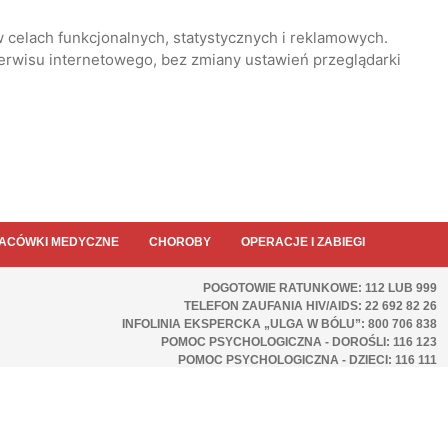
 celach funkcjonalnych, statystycznych i reklamowych.
serwisu internetowego, bez zmiany ustawień przeglądarki
ACÓWKI MEDYCZNE
CHOROBY
OPERACJE I ZABIEGI
POGOTOWIE RATUNKOWE: 112 LUB 999
TELEFON ZAUFANIA HIV/AIDS: 22 692 82 26
INFOLINIA EKSPERCKA „ULGA W BÓLU”: 800 706 838
POMOC PSYCHOLOGICZNA - DOROŚLI: 116 123
POMOC PSYCHOLOGICZNA - DZIECI: 116 111