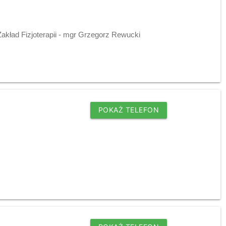
Zakład Fizjoterapii - mgr Grzegorz Rewucki
POKAŻ TELEFON