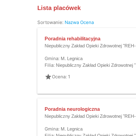
Lista placówek
Sortowanie:
Nazwa
Ocena
Poradnia rehabilitacyjna
Niepubliczny Zakład Opieki Zdrowotnej "RE
Gmina:
M. Legnica
Filia:
Niepubliczny Zakład Opieki Zdrowotne
grade
Ocena: 1
Poradnia neurologiczna
Niepubliczny Zakład Opieki Zdrowotnej "RE
Gmina:
M. Legnica
Filia:
Niepubliczny Zakład Opieki Zdrowotne