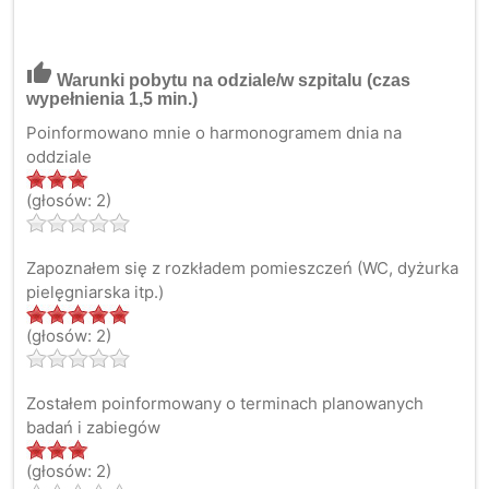
thumb_up
Warunki pobytu na odziale/w szpitalu
(czas
wypełnienia 1,5 min.)
Poinformowano mnie o harmonogramem dnia na
oddziale
(głosów: 2)
Zapoznałem się z rozkładem pomieszczeń (WC, dyżurka
pielęgniarska itp.)
(głosów: 2)
Zostałem poinformowany o terminach planowanych
badań i zabiegów
(głosów: 2)