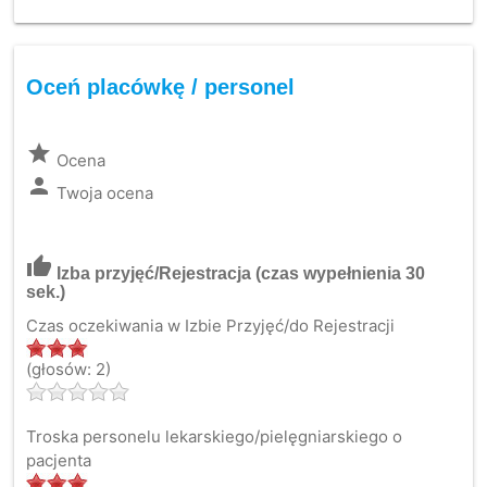
Oceń placówkę / personel
grade
Ocena
person
Twoja ocena
thumb_up
Izba przyjęć/Rejestracja
(czas wypełnienia 30
sek.)
Czas oczekiwania w Izbie Przyjęć/do Rejestracji
(głosów: 2)
Troska personelu lekarskiego/pielęgniarskiego o
pacjenta