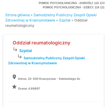
POMOC PSYCHOLOGICZNA - DOROŚLI: 116 123
POMOC PSYCHOLOGICZNA - DZIECI: 116 111
Strona główna
»
Samodzielny Publiczny Zespół Opieki
Zdrowotnej w Krasnymstawie
»
Szpital
»
Oddział
reumatologiczny
Oddział reumatologiczny
subdirectory_arrow_right
Szpital
subdirectory_arrow_right
Samodzielny Publiczny Zespół Opieki
Zdrowotnej w Krasnymstawie
location_on
Adres:
22-300 Krasnystaw - Sobieskiego 4c
grade
Ocena: 4.69697