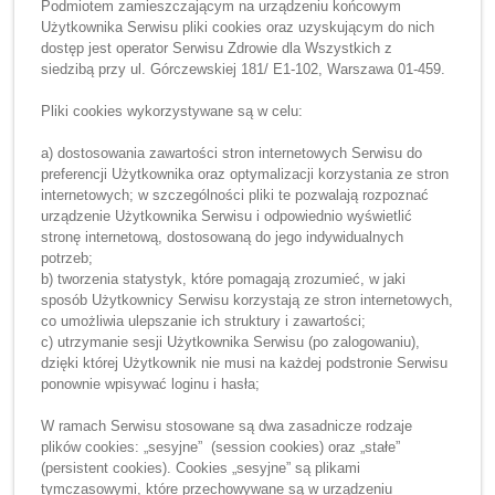
Podmiotem zamieszczającym na urządzeniu końcowym
Użytkownika Serwisu pliki cookies oraz uzyskującym do nich
dostęp jest operator Serwisu Zdrowie dla Wszystkich z
siedzibą przy ul. Górczewskiej 181/ E1-102, Warszawa 01-459.
Pliki cookies wykorzystywane są w celu:
a) dostosowania zawartości stron internetowych Serwisu do
preferencji Użytkownika oraz optymalizacji korzystania ze stron
internetowych; w szczególności pliki te pozwalają rozpoznać
urządzenie Użytkownika Serwisu i odpowiednio wyświetlić
stronę internetową, dostosowaną do jego indywidualnych
potrzeb;
b) tworzenia statystyk, które pomagają zrozumieć, w jaki
sposób Użytkownicy Serwisu korzystają ze stron internetowych,
co umożliwia ulepszanie ich struktury i zawartości;
c) utrzymanie sesji Użytkownika Serwisu (po zalogowaniu),
dzięki której Użytkownik nie musi na każdej podstronie Serwisu
ponownie wpisywać loginu i hasła;
W ramach Serwisu stosowane są dwa zasadnicze rodzaje
plików cookies: „sesyjne” (session cookies) oraz „stałe”
(persistent cookies). Cookies „sesyjne” są plikami
tymczasowymi, które przechowywane są w urządzeniu