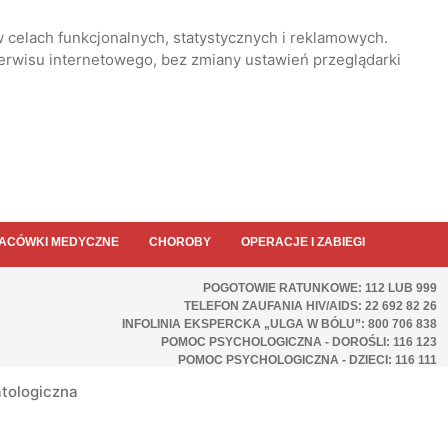
 celach funkcjonalnych, statystycznych i reklamowych.
serwisu internetowego, bez zmiany ustawień przeglądarki
ACÓWKI MEDYCZNE
CHOROBY
OPERACJE I ZABIEGI
POGOTOWIE RATUNKOWE: 112 LUB 999
TELEFON ZAUFANIA HIV/AIDS: 22 692 82 26
INFOLINIA EKSPERCKA „ULGA W BÓLU”: 800 706 838
POMOC PSYCHOLOGICZNA - DOROŚLI: 116 123
POMOC PSYCHOLOGICZNA - DZIECI: 116 111
tologiczna