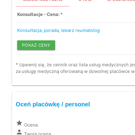
Konsultacje - Cena:
*
Konsultacja, porada, lekarz reumatolog
POKAŻ CENY
* Upewnij się, że cennik oraz lista usług medycznych je
za usługę medyczną oferowaną w dowolnej placówce w
Oceń placówkę / personel
grade
Ocena
person
Twoja ocena