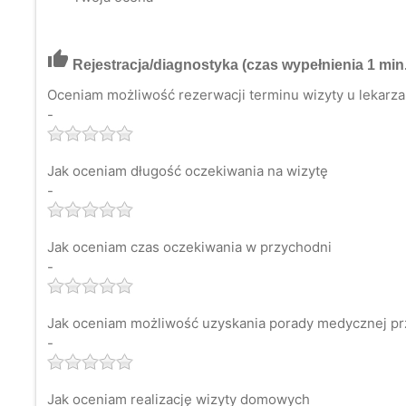
thumb_up
Rejestracja/diagnostyka
(czas wypełnienia 1 min.
Oceniam możliwość rezerwacji terminu wizyty u lekarza 
-
Jak oceniam długość oczekiwania na wizytę
-
Jak oceniam czas oczekiwania w przychodni
-
Jak oceniam możliwość uzyskania porady medycznej pr
-
Jak oceniam realizację wizyty domowych