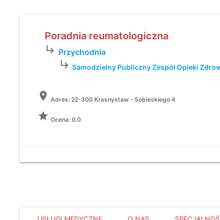
Poradnia reumatologiczna
subdirectory_arrow_right
Przychodnia
subdirectory_arrow_right
Samodzielny Publiczny Zespół Opieki Zdro
location_on
Adres:
22-300 Krasnystaw - Sobieskiego 4
grade
Ocena: 0.0
USŁUGI MEDYCZNE
O NAS
SPECJALNOŚ