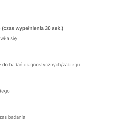
o
(czas wypełnienia 30 sek.)
wiła się
ię do badań diagnostycznych/zabiegu
kiego
zas badania