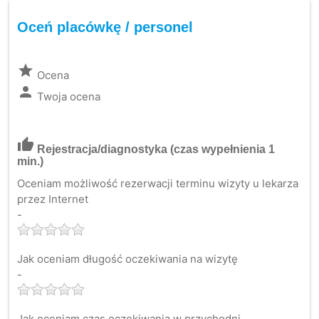
Oceń placówkę / personel
grade
Ocena
person
Twoja ocena
thumb_up
Rejestracja/diagnostyka
(czas wypełnienia 1
min.)
Oceniam możliwość rezerwacji terminu wizyty u lekarza
przez Internet
-
Jak oceniam długość oczekiwania na wizytę
-
Jak oceniam czas oczekiwania w przychodni