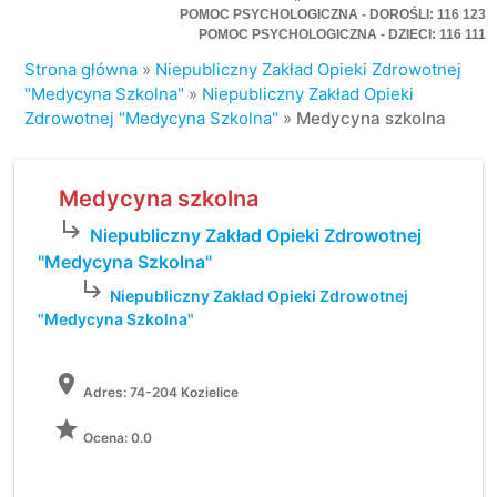
POMOC PSYCHOLOGICZNA - DOROŚLI: 116 123
POMOC PSYCHOLOGICZNA - DZIECI: 116 111
Strona główna
»
Niepubliczny Zakład Opieki Zdrowotnej
"Medycyna Szkolna"
»
Niepubliczny Zakład Opieki
Zdrowotnej "Medycyna Szkolna"
»
Medycyna szkolna
Medycyna szkolna
subdirectory_arrow_right
Niepubliczny Zakład Opieki Zdrowotnej
"Medycyna Szkolna"
subdirectory_arrow_right
Niepubliczny Zakład Opieki Zdrowotnej
"Medycyna Szkolna"
location_on
Adres:
74-204 Kozielice
grade
Ocena: 0.0