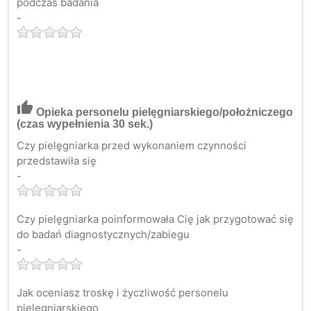
podczas badania
-
thumb_up
Opieka personelu pielęgniarskiego/położniczego
(czas wypełnienia 30 sek.)
Czy pielęgniarka przed wykonaniem czynności
przedstawiła się
-
Czy pielęgniarka poinformowała Cię jak przygotować się
do badań diagnostycznych/zabiegu
-
Jak oceniasz troskę i życzliwość personelu
pielęgniarskiego