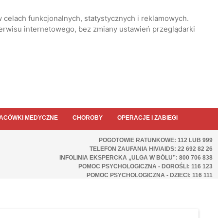
 celach funkcjonalnych, statystycznych i reklamowych.
serwisu internetowego, bez zmiany ustawień przeglądarki
ACÓWKI MEDYCZNE
CHOROBY
OPERACJE I ZABIEGI
POGOTOWIE RATUNKOWE: 112 LUB 999
TELEFON ZAUFANIA HIV/AIDS: 22 692 82 26
INFOLINIA EKSPERCKA „ULGA W BÓLU”: 800 706 838
POMOC PSYCHOLOGICZNA - DOROŚLI: 116 123
POMOC PSYCHOLOGICZNA - DZIECI: 116 111