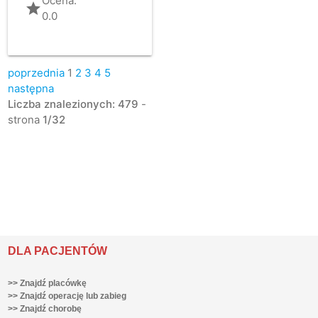
Ocena:
grade
0.0
poprzednia
1
2
3
4
5
następna
Liczba znalezionych: 479
-
strona
1/32
DLA PACJENTÓW
>> Znajdź placówkę
>> Znajdź operację lub zabieg
>> Znajdź chorobę