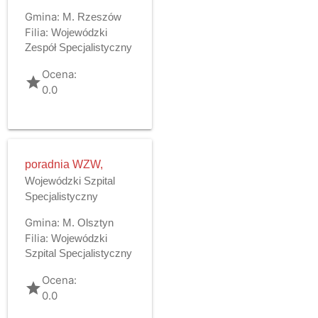
Gmina:
M. Rzeszów
Filia:
Wojewódzki
Zespół Specjalistyczny
Ocena:
grade
0.0
poradnia WZW,
Wojewódzki Szpital
Specjalistyczny
Gmina:
M. Olsztyn
Filia:
Wojewódzki
Szpital Specjalistyczny
Ocena:
grade
0.0