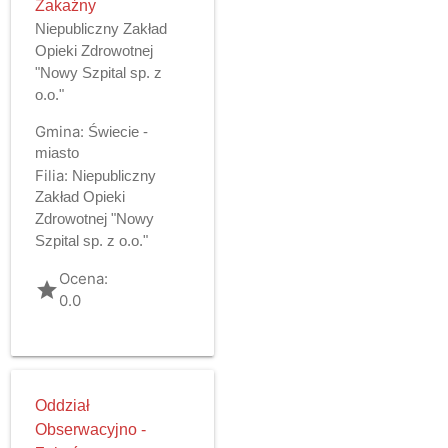
Zakaźny
Niepubliczny Zakład
Opieki Zdrowotnej
"Nowy Szpital sp. z
o.o."
Gmina:
Świecie -
miasto
Filia:
Niepubliczny
Zakład Opieki
Zdrowotnej "Nowy
Szpital sp. z o.o."
Ocena:
grade
0.0
Oddział
Obserwacyjno -