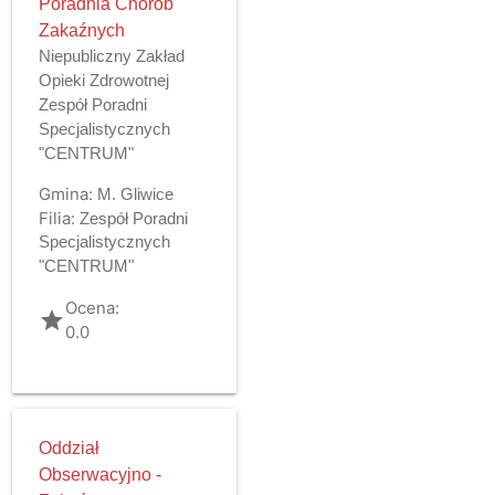
Poradnia Chorób
Zakaźnych
Niepubliczny Zakład
Opieki Zdrowotnej
Zespół Poradni
Specjalistycznych
"CENTRUM"
Gmina:
M. Gliwice
Filia:
Zespół Poradni
Specjalistycznych
"CENTRUM"
Ocena:
grade
0.0
Oddział
Obserwacyjno -