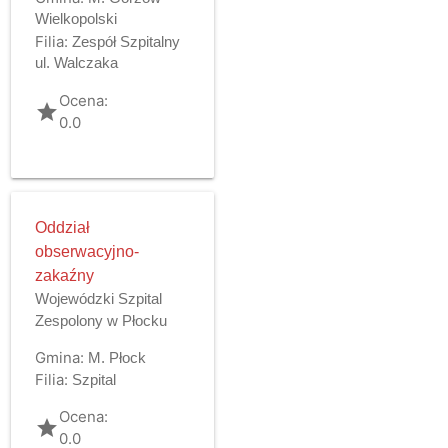
Wielkopolski
Filia:
Zespół Szpitalny
ul. Walczaka
Ocena:
grade
0.0
Oddział
obserwacyjno-
zakaźny
Wojewódzki Szpital
Zespolony w Płocku
Gmina:
M. Płock
Filia:
Szpital
Ocena:
grade
0.0