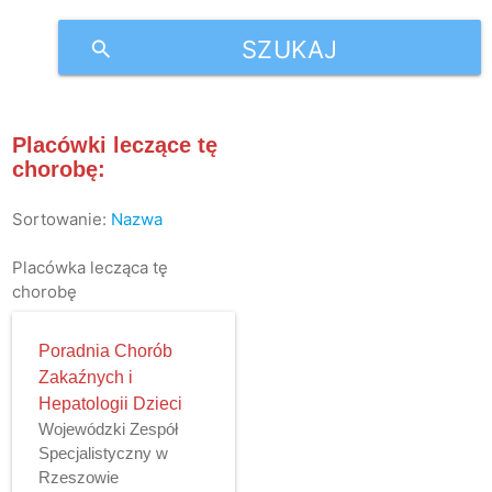
SZUKAJ
search
Placówki leczące tę
chorobę:
Sortowanie:
Nazwa
Placówka lecząca tę
chorobę
Poradnia Chorób
Zakaźnych i
Hepatologii Dzieci
Wojewódzki Zespół
Specjalistyczny w
Rzeszowie