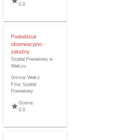
grade
0.0
Pododdział
obserwacyjno -
zakaźny
Szpital Powiatowy w
Wałczu
Gmina:
Wałcz
Filia:
Szpital
Powiatowy
Ocena:
grade
0.0