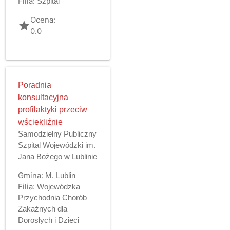
Filia:
Szpital
Ocena:
grade
0.0
Poradnia
konsultacyjna
profilaktyki przeciw
wściekliźnie
Samodzielny Publiczny
Szpital Wojewódzki im.
Jana Bożego w Lublinie
Gmina:
M. Lublin
Filia:
Wojewódzka
Przychodnia Chorób
Zakaźnych dla
Dorosłych i Dzieci