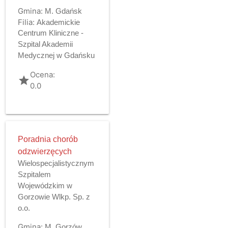
Gmina:
M. Gdańsk
Filia:
Akademickie
Centrum Kliniczne -
Szpital Akademii
Medycznej w Gdańsku
Ocena:
grade
0.0
Poradnia chorób
odzwierzęcych
Wielospecjalistycznym
Szpitalem
Wojewódzkim w
Gorzowie Wlkp. Sp. z
o.o.
Gmina:
M. Gorzów