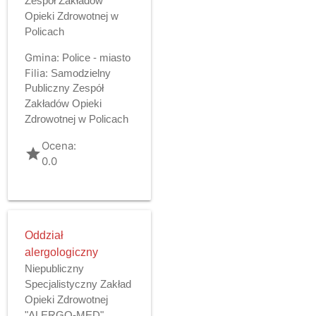
Zespół Zakładów
Opieki Zdrowotnej w
Policach
Gmina:
Police - miasto
Filia:
Samodzielny
Publiczny Zespół
Zakładów Opieki
Zdrowotnej w Policach
Ocena:
grade
0.0
Oddział
alergologiczny
Niepubliczny
Specjalistyczny Zakład
Opieki Zdrowotnej
"ALERGO-MED"