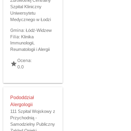
Zdrowotnej Centralny
Szpital Kliniczny
Uniwersytetu
Medycznego w Łodzi
Gmina:
Łódź-Widzew
Filia:
Klinika
Immunologii,
Reumatologii i Alergii
Ocena:
grade
0.0
Pododdział
Alergologii
111 Szpital Wojskowy z
Przychodnią -
Samodzielny Publiczny
Zakład Opieki