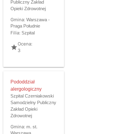
Publiczny Zakład
Opieki Zdrowotnej
Gmina:
Warszawa -
Praga Południe
Filia:
Szpital
Ocena:
grade
3
Pododdział
alergologiczny
Szpital Czerniakowski
Samodzielny Publiczny
Zakład Opieki
Zdrowotnej
Gmina:
m. st.
Warszawa