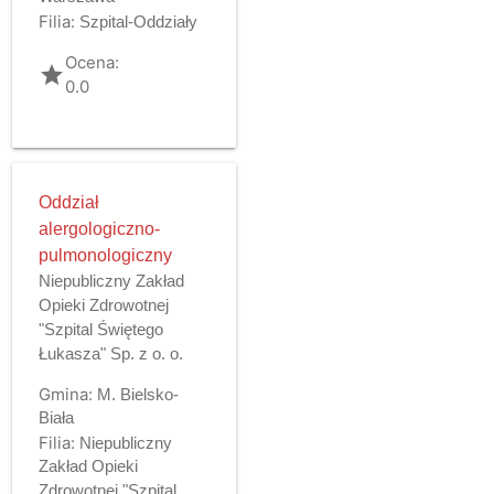
Filia:
Szpital-Oddziały
Ocena:
grade
0.0
Oddział
alergologiczno-
pulmonologiczny
Niepubliczny Zakład
Opieki Zdrowotnej
"Szpital Świętego
Łukasza" Sp. z o. o.
Gmina:
M. Bielsko-
Biała
Filia:
Niepubliczny
Zakład Opieki
Zdrowotnej "Szpital