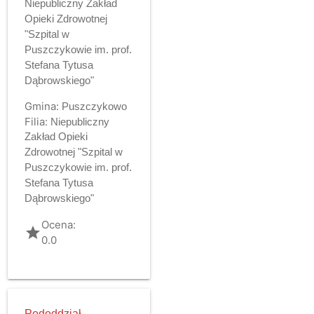
Niepubliczny Zakład
Opieki Zdrowotnej
"Szpital w
Puszczykowie im. prof.
Stefana Tytusa
Dąbrowskiego"
Gmina:
Puszczykowo
Filia:
Niepubliczny
Zakład Opieki
Zdrowotnej "Szpital w
Puszczykowie im. prof.
Stefana Tytusa
Dąbrowskiego"
Ocena:
grade
0.0
Pododdział