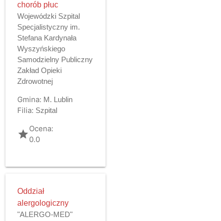
chorób płuc
Wojewódzki Szpital
Specjalistyczny im.
Stefana Kardynała
Wyszyńskiego
Samodzielny Publiczny
Zakład Opieki
Zdrowotnej
Gmina:
M. Lublin
Filia:
Szpital
Ocena:
grade
0.0
Oddział
alergologiczny
"ALERGO-MED"