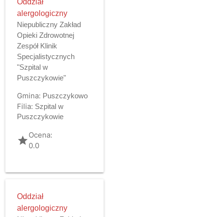
Oddział
alergologiczny
Niepubliczny Zakład
Opieki Zdrowotnej
Zespół Klinik
Specjalistycznych
"Szpital w
Puszczykowie"
Gmina:
Puszczykowo
Filia:
Szpital w
Puszczykowie
Ocena:
grade
0.0
Oddział
alergologiczny