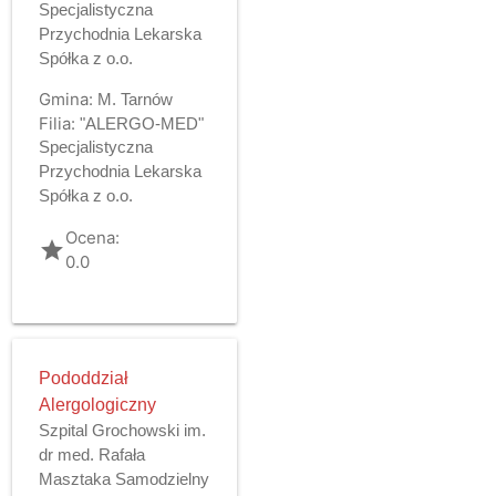
Specjalistyczna
Przychodnia Lekarska
Spółka z o.o.
Gmina:
M. Tarnów
Filia:
"ALERGO-MED"
Specjalistyczna
Przychodnia Lekarska
Spółka z o.o.
Ocena:
grade
0.0
Pododdział
Alergologiczny
Szpital Grochowski im.
dr med. Rafała
Masztaka Samodzielny