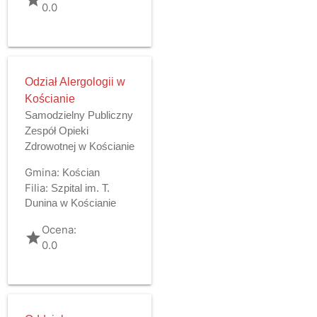
0.0
Odział Alergologii w
Kościanie
Samodzielny Publiczny
Zespół Opieki
Zdrowotnej w Kościanie
Gmina:
Kościan
Filia:
Szpital im. T.
Dunina w Kościanie
Ocena:
grade
0.0