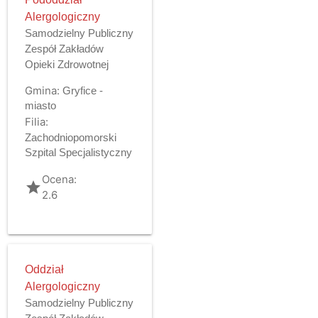
Alergologiczny
Samodzielny Publiczny
Zespół Zakładów
Opieki Zdrowotnej
Gmina:
Gryfice -
miasto
Filia:
Zachodniopomorski
Szpital Specjalistyczny
Ocena:
grade
2.6
Oddział
Alergologiczny
Samodzielny Publiczny