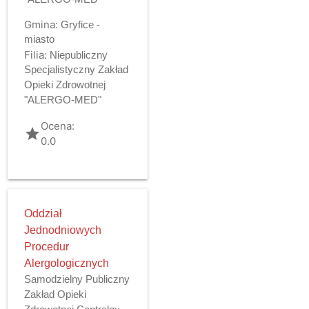
Gmina:
Gryfice -
miasto
Filia:
Niepubliczny
Specjalistyczny Zakład
Opieki Zdrowotnej
"ALERGO-MED"
Ocena:
grade
0.0
Oddział
Jednodniowych
Procedur
Alergologicznych
Samodzielny Publiczny
Zakład Opieki