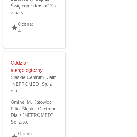
Świętego Łukasza" Sp.
z o. o.
Ocena:
grade
4
Oddział
alergologiczny
Śląskie Centrum Dializ
"NEFROMED" Sp. z
o.o.
Gmina:
M. Katowice
Filia:
Śląskie Centrum
Dializ "NEFROMED"
Sp. z.o.o.
Ocena:
grade