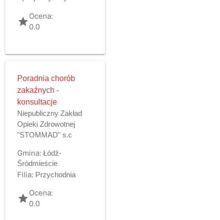
Ocena:
grade
0.0
Poradnia chorób
zakaźnych -
konsultacje
Niepubliczny Zakład
Opieki Zdrowotnej
"STOMMAD" s.c
Gmina:
Łódź-
Śródmieście
Filia:
Przychodnia
Ocena:
grade
0.0