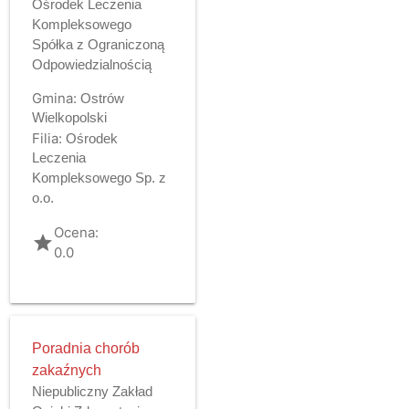
Ośrodek Leczenia
Kompleksowego
Spółka z Ograniczoną
Odpowiedzialnością
Gmina:
Ostrów
Wielkopolski
Filia:
Ośrodek
Leczenia
Kompleksowego Sp. z
o.o.
Ocena:
grade
0.0
Poradnia chorób
zakaźnych
Niepubliczny Zakład