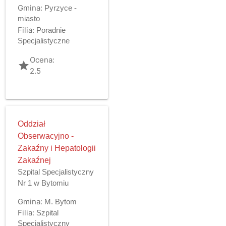
Gmina:
Pyrzyce -
miasto
Filia:
Poradnie
Specjalistyczne
Ocena:
grade
2.5
Oddział
Obserwacyjno -
Zakaźny i Hepatologii
Zakaźnej
Szpital Specjalistyczny
Nr 1 w Bytomiu
Gmina:
M. Bytom
Filia:
Szpital
Specjalistyczny