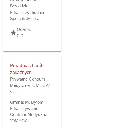
Beskidzka
Filia:
Przychodnia
Specjalistyczna
Ocena:
grade
0.0
Poradnia chorób
zakaźnych
Prywatne Centrum
Medyczne "OMEGA"
s.c.
Gmina:
M. Bytom
Filia:
Prywatne
Centrum Medyczne
"OMEGA"