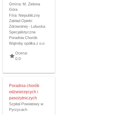
Gmina:
M. Zielona
Góra
Filia:
Niepubliczny
Zakład Opieki
Zdrowotnej - Lubuska
Specjalistyczna
Poradnia Chorób
Wątroby spółka z o.o
Ocena:
grade
0.0
Poradnia chorób
odzwierzęcych i
pasożytniczych
Szpital Powiatowy w
Pyrzycach