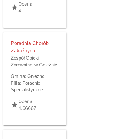
Ocena:
grade
4
Poradnia Chorób
Zakaźnych
Zespół Opieki
Zdrowotnej w Gnieźnie
Gmina:
Gniezno
Filia:
Poradnie
Specjalistyczne
Ocena:
grade
4.66667