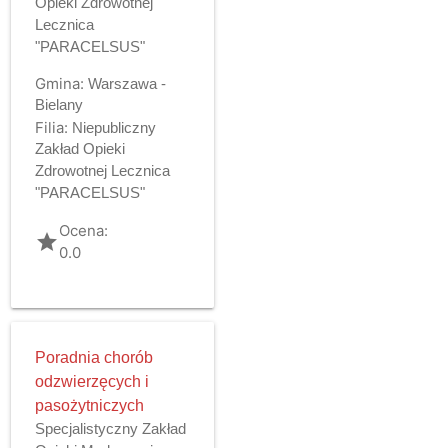
Opieki Zdrowotnej
Lecznica
"PARACELSUS"
Gmina:
Warszawa -
Bielany
Filia:
Niepubliczny
Zakład Opieki
Zdrowotnej Lecznica
"PARACELSUS"
Ocena:
grade
0.0
Poradnia chorób
odzwierzęcych i
pasożytniczych
Specjalistyczny Zakład