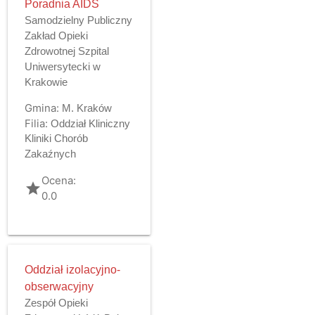
Poradnia AIDS
Samodzielny Publiczny
Zakład Opieki
Zdrowotnej Szpital
Uniwersytecki w
Krakowie
Gmina:
M. Kraków
Filia:
Oddział Kliniczny
Kliniki Chorób
Zakaźnych
Ocena:
grade
0.0
Oddział izolacyjno-
obserwacyjny
Zespół Opieki