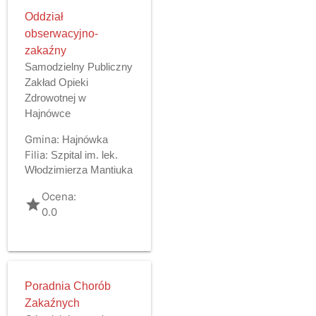
Oddział
obserwacyjno-
zakaźny
Samodzielny Publiczny
Zakład Opieki
Zdrowotnej w
Hajnówce
Gmina:
Hajnówka
Filia:
Szpital im. lek.
Włodzimierza Mantiuka
Ocena:
grade
0.0
Poradnia Chorób
Zakaźnych