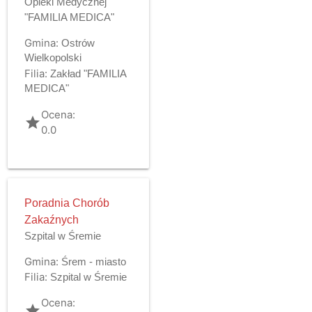
Opieki Medycznej
"FAMILIA MEDICA"
Gmina:
Ostrów
Wielkopolski
Filia:
Zakład "FAMILIA
MEDICA"
Ocena:
grade
0.0
Poradnia Chorób
Zakaźnych
Szpital w Śremie
Gmina:
Śrem - miasto
Filia:
Szpital w Śremie
Ocena:
grade