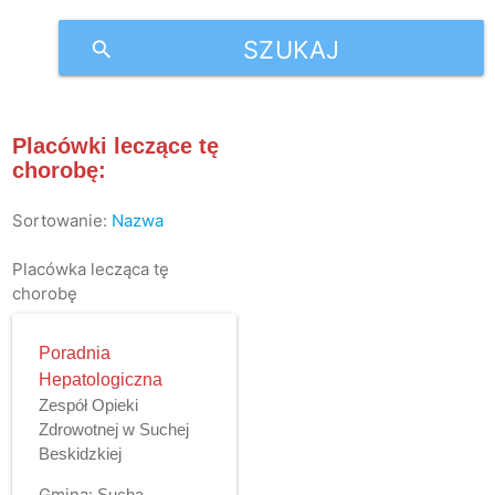
SZUKAJ
search
Placówki leczące tę
chorobę:
Sortowanie:
Nazwa
Placówka lecząca tę
chorobę
Poradnia
Hepatologiczna
Zespół Opieki
Zdrowotnej w Suchej
Beskidzkiej
Gmina:
Sucha