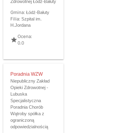
Zdrowotnej Łódź-Bałuty
Gmina:
Łódź-Bałuty
Filia:
Szpital im.
H.Jordana
Ocena:
grade
0.0
Poradnia WZW
Niepubliczny Zakład
Opieki Zdrowotnej -
Lubuska
Specjalistyczna
Poradnia Chorób
Wątroby spółka z
ograniczoną
odpowiedzialnością