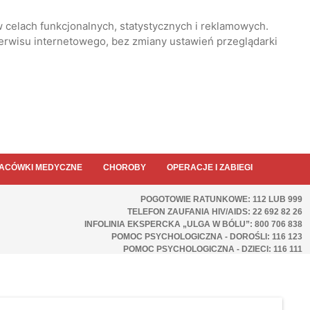
 celach funkcjonalnych, statystycznych i reklamowych.
serwisu internetowego, bez zmiany ustawień przeglądarki
ACÓWKI MEDYCZNE
CHOROBY
OPERACJE I ZABIEGI
POGOTOWIE RATUNKOWE: 112 LUB 999
TELEFON ZAUFANIA HIV/AIDS: 22 692 82 26
INFOLINIA EKSPERCKA „ULGA W BÓLU”: 800 706 838
POMOC PSYCHOLOGICZNA - DOROŚLI: 116 123
POMOC PSYCHOLOGICZNA - DZIECI: 116 111