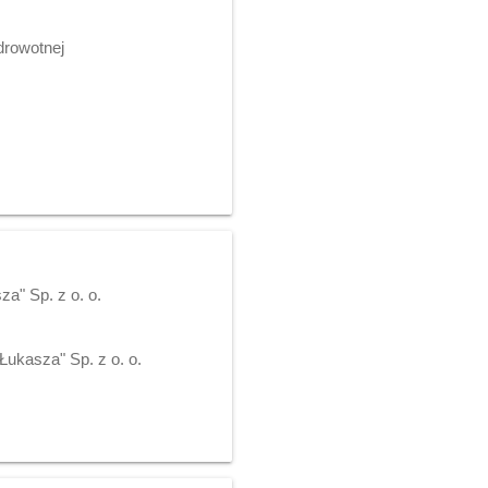
drowotnej
za" Sp. z o. o.
Łukasza" Sp. z o. o.