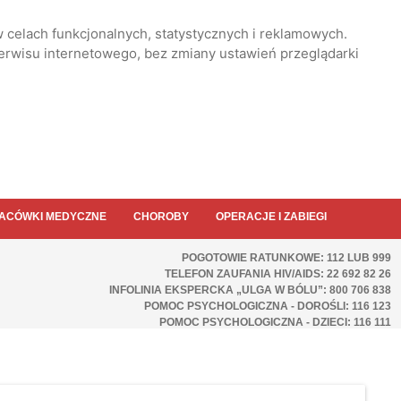
 celach funkcjonalnych, statystycznych i reklamowych.
serwisu internetowego, bez zmiany ustawień przeglądarki
ACÓWKI MEDYCZNE
CHOROBY
OPERACJE I ZABIEGI
POGOTOWIE RATUNKOWE: 112 LUB 999
TELEFON ZAUFANIA HIV/AIDS: 22 692 82 26
INFOLINIA EKSPERCKA „ULGA W BÓLU”: 800 706 838
POMOC PSYCHOLOGICZNA - DOROŚLI: 116 123
POMOC PSYCHOLOGICZNA - DZIECI: 116 111