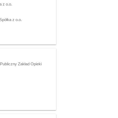
 z o.o.
półka z o.o.
Publiczny Zakład Opieki