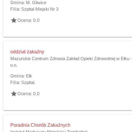
Gmina:
M. Gliwice
Filia:
Szpital Miejski Nr 3
grade
Ocena: 0.0
oddział zakaźny
Mazurskie Centrum Zdrowia Zakład Opieki Zdrowotnej w Ełku -
o.o.
Gmina:
Ełk
Filia:
Szpital.
grade
Ocena: 0.0
Poradnia Chorób Zakaźnych
Instytut Medycyny Morskiej i Tropikalnej