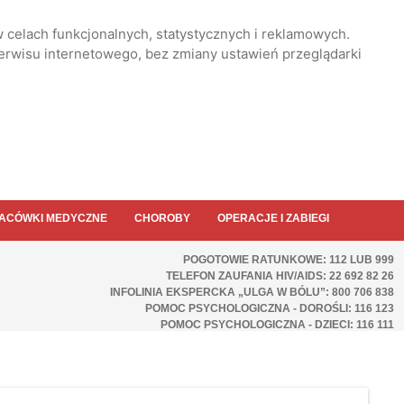
 celach funkcjonalnych, statystycznych i reklamowych.
serwisu internetowego, bez zmiany ustawień przeglądarki
ACÓWKI MEDYCZNE
CHOROBY
OPERACJE I ZABIEGI
POGOTOWIE RATUNKOWE: 112 LUB 999
TELEFON ZAUFANIA HIV/AIDS: 22 692 82 26
INFOLINIA EKSPERCKA „ULGA W BÓLU”: 800 706 838
POMOC PSYCHOLOGICZNA - DOROŚLI: 116 123
POMOC PSYCHOLOGICZNA - DZIECI: 116 111