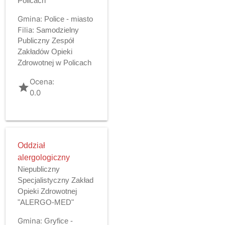
Policach
Gmina:
Police - miasto
Filia:
Samodzielny
Publiczny Zespół
Zakładów Opieki
Zdrowotnej w Policach
Ocena:
grade
0.0
Oddział
alergologiczny
Niepubliczny
Specjalistyczny Zakład
Opieki Zdrowotnej
"ALERGO-MED"
Gmina:
Gryfice -