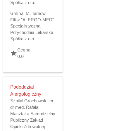
Spółka z o.o.
Gmina:
M. Tarnów
Filia:
"ALERGO-MED"
Specjalistyczna
Przychodnia Lekarska
Spółka z o.o.
Ocena:
grade
0.0
Pododdział
Alergologiczny
Szpital Grochowski im.
dr med. Rafała
Masztaka Samodzielny
Publiczny Zakład
Opieki Zdrowotnej