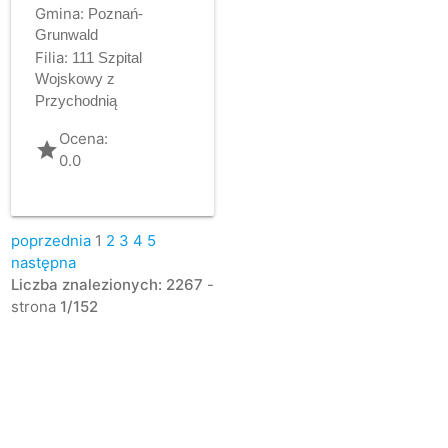
Gmina:
Poznań-
Grunwald
Filia:
111 Szpital
Wojskowy z
Przychodnią
Ocena:
grade
0.0
poprzednia
1
2
3
4
5
następna
Liczba znalezionych: 2267
-
strona
1/152