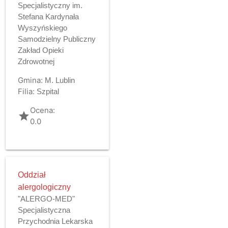
Specjalistyczny im.
Stefana Kardynała
Wyszyńskiego
Samodzielny Publiczny
Zakład Opieki
Zdrowotnej
Gmina:
M. Lublin
Filia:
Szpital
Ocena:
grade
0.0
Oddział
alergologiczny
"ALERGO-MED"
Specjalistyczna
Przychodnia Lekarska