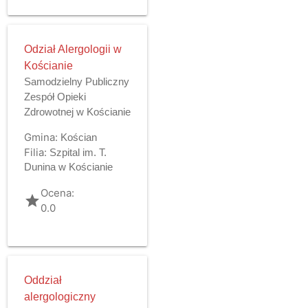
Odział Alergologii w
Kościanie
Samodzielny Publiczny
Zespół Opieki
Zdrowotnej w Kościanie
Gmina:
Kościan
Filia:
Szpital im. T.
Dunina w Kościanie
Ocena:
grade
0.0
Oddział
alergologiczny