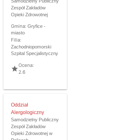
Samodzielny Publiczny
Zespół Zakładów
Opieki Zdrowotnej
Gmina:
Gryfice -
miasto
Filia:
Zachodniopomorski
Szpital Specjalistyczny
Ocena:
grade
2.6
Oddział
Alergologiczny
Samodzielny Publiczny
Zespół Zakładów
Opieki Zdrowotnej w