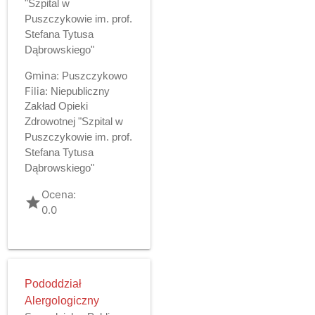
"Szpital w
Puszczykowie im. prof.
Stefana Tytusa
Dąbrowskiego"
Gmina:
Puszczykowo
Filia:
Niepubliczny
Zakład Opieki
Zdrowotnej "Szpital w
Puszczykowie im. prof.
Stefana Tytusa
Dąbrowskiego"
Ocena:
grade
0.0
Pododdział
Alergologiczny