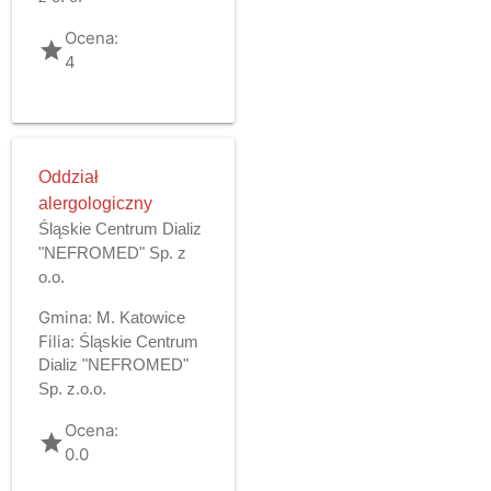
Ocena:
grade
4
Oddział
alergologiczny
Śląskie Centrum Dializ
"NEFROMED" Sp. z
o.o.
Gmina:
M. Katowice
Filia:
Śląskie Centrum
Dializ "NEFROMED"
Sp. z.o.o.
Ocena:
grade
0.0