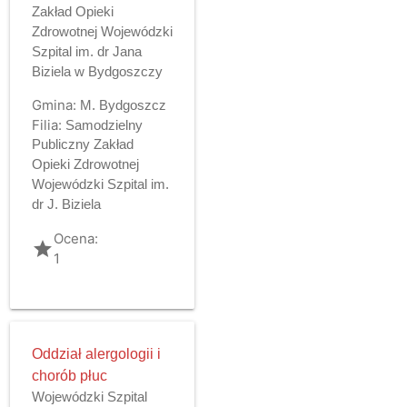
Zakład Opieki
Zdrowotnej Wojewódzki
Szpital im. dr Jana
Biziela w Bydgoszczy
Gmina:
M. Bydgoszcz
Filia:
Samodzielny
Publiczny Zakład
Opieki Zdrowotnej
Wojewódzki Szpital im.
dr J. Biziela
Ocena:
grade
1
Oddział alergologii i
chorób płuc
Wojewódzki Szpital