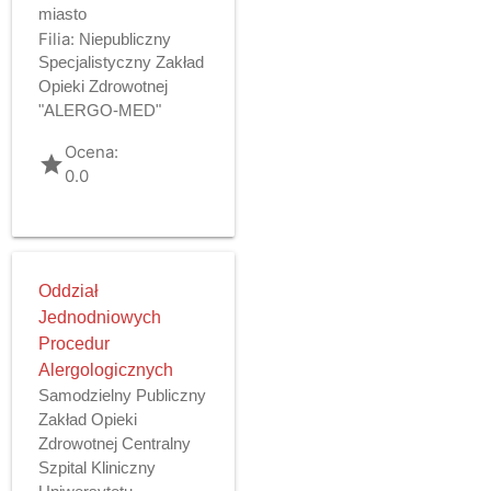
miasto
Filia:
Niepubliczny
Specjalistyczny Zakład
Opieki Zdrowotnej
"ALERGO-MED"
Ocena:
grade
0.0
Oddział
Jednodniowych
Procedur
Alergologicznych
Samodzielny Publiczny
Zakład Opieki
Zdrowotnej Centralny
Szpital Kliniczny