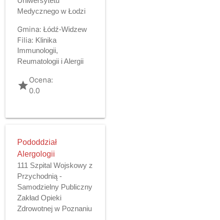
Uniwersytetu
Medycznego w Łodzi
Gmina:
Łódź-Widzew
Filia:
Klinika
Immunologii,
Reumatologii i Alergii
Ocena:
grade
0.0
Pododdział
Alergologii
111 Szpital Wojskowy z
Przychodnią -
Samodzielny Publiczny
Zakład Opieki
Zdrowotnej w Poznaniu