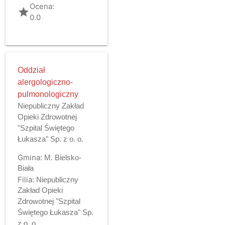
Ocena:
grade
0.0
Oddział
alergologiczno-
pulmonologiczny
Niepubliczny Zakład
Opieki Zdrowotnej
"Szpital Świętego
Łukasza" Sp. z o. o.
Gmina:
M. Bielsko-
Biała
Filia:
Niepubliczny
Zakład Opieki
Zdrowotnej "Szpital
Świętego Łukasza" Sp.
z o. o.