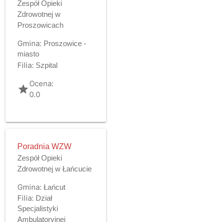
Zespół Opieki
Zdrowotnej w
Proszowicach
Gmina:
Proszowice -
miasto
Filia:
Szpital
Ocena:
grade
0.0
Poradnia WZW
Zespół Opieki
Zdrowotnej w Łańcucie
Gmina:
Łańcut
Filia:
Dział
Specjalistyki
Ambulatoryjnej