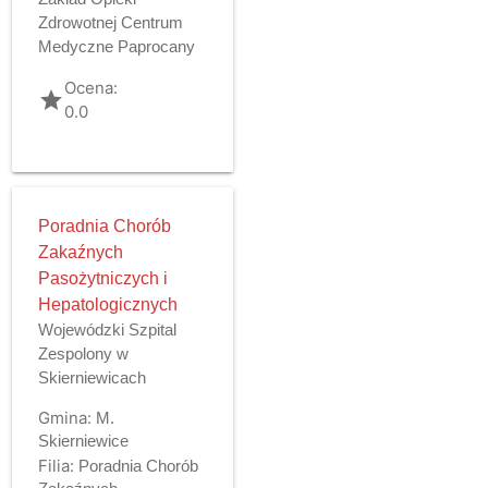
Zdrowotnej Centrum
Medyczne Paprocany
Ocena:
grade
0.0
Poradnia Chorób
Zakaźnych
Pasożytniczych i
Hepatologicznych
Wojewódzki Szpital
Zespolony w
Skierniewicach
Gmina:
M.
Skierniewice
Filia:
Poradnia Chorób