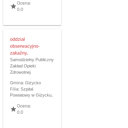
Ocena:
grade
0.0
oddział
obserwacyjno-
zakaźny,
Samodzielny Publiczny
Zakład Opieki
Zdrowotnej
Gmina:
Giżycko
Filia:
Szpital
Powiatowy w Giżycku,
Ocena:
grade
0.0