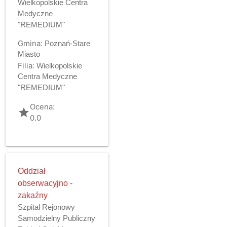
Wielkopolskie Centra
Medyczne
"REMEDIUM"
Gmina:
Poznań-Stare
Miasto
Filia:
Wielkopolskie
Centra Medyczne
"REMEDIUM"
Ocena:
grade
0.0
Oddział
obserwacyjno -
zakaźny
Szpital Rejonowy
Samodzielny Publiczny