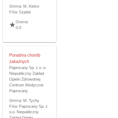
Gmina:
M. Kielce
Filia:
Szpital
Ocena:
grade
0.0
Poradnia chorób
zakaźnych
Paprocany Sp. z o. o.
Niepubliczny Zakład
Opieki Zdrowotnej
Centrum Medyczne
Paprocany
Gmina:
M. Tychy
Filia:
Paprocany Sp. z
o.o. Niepubliczny
Zakład Opieki