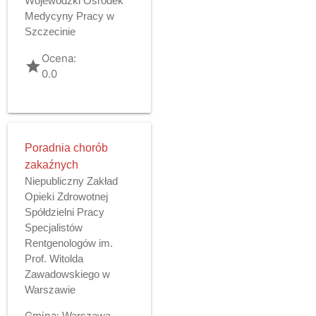
Wojewódzki Ośrodek
Medycyny Pracy w
Szczecinie
Ocena:
grade
0.0
Poradnia chorób
zakaźnych
Niepubliczny Zakład
Opieki Zdrowotnej
Spółdzielni Pracy
Specjalistów
Rentgenologów im.
Prof. Witolda
Zawadowskiego w
Warszawie
Gmina:
Warszawa -