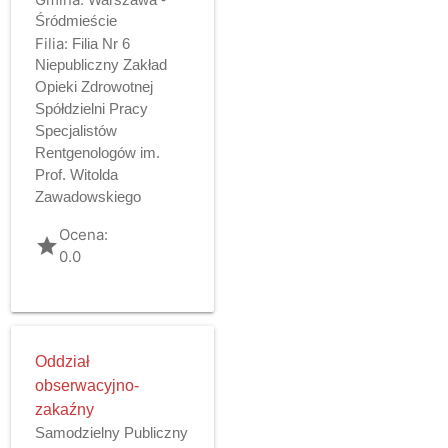
Śródmieście
Filia:
Filia Nr 6
Niepubliczny Zakład
Opieki Zdrowotnej
Spółdzielni Pracy
Specjalistów
Rentgenologów im.
Prof. Witolda
Zawadowskiego
Ocena:
grade
0.0
Oddział
obserwacyjno-
zakaźny
Samodzielny Publiczny