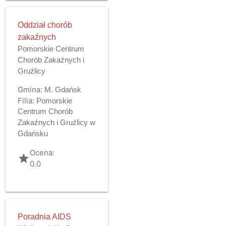
Oddział chorób
zakaźnych
Pomorskie Centrum
Chorób Zakaźnych i
Gruźlicy
Gmina:
M. Gdańsk
Filia:
Pomorskie
Centrum Chorób
Zakaźnych i Gruźlicy w
Gdańsku
Ocena:
grade
0.0
Poradnia AIDS