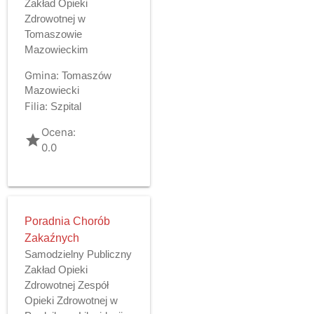
Zakład Opieki
Zdrowotnej w
Tomaszowie
Mazowieckim
Gmina:
Tomaszów
Mazowiecki
Filia:
Szpital
Ocena:
grade
0.0
Poradnia Chorób
Zakaźnych
Samodzielny Publiczny
Zakład Opieki
Zdrowotnej Zespół
Opieki Zdrowotnej w