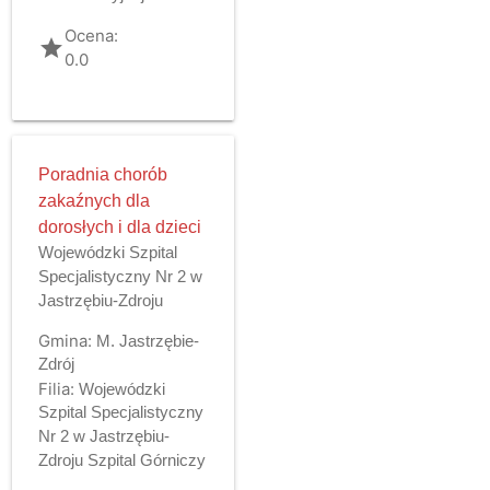
Ocena:
grade
0.0
Poradnia chorób
zakaźnych dla
dorosłych i dla dzieci
Wojewódzki Szpital
Specjalistyczny Nr 2 w
Jastrzębiu-Zdroju
Gmina:
M. Jastrzębie-
Zdrój
Filia:
Wojewódzki
Szpital Specjalistyczny
Nr 2 w Jastrzębiu-
Zdroju Szpital Górniczy