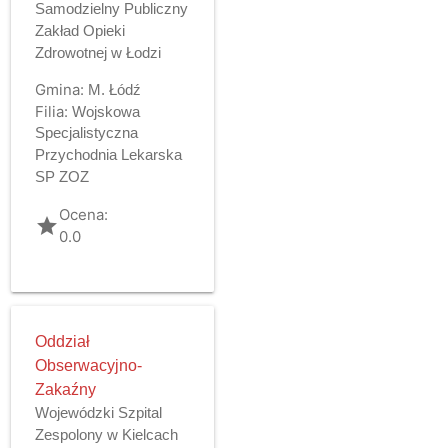
Samodzielny Publiczny
Zakład Opieki
Zdrowotnej w Łodzi
Gmina:
M. Łódź
Filia:
Wojskowa
Specjalistyczna
Przychodnia Lekarska
SP ZOZ
Ocena:
grade
0.0
Oddział
Obserwacyjno-
Zakaźny
Wojewódzki Szpital
Zespolony w Kielcach