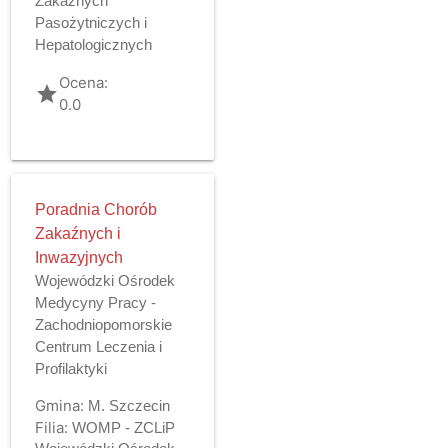
Zakaźnych
Pasożytniczych i
Hepatologicznych
Ocena:
grade
0.0
Poradnia Chorób
Zakaźnych i
Inwazyjnych
Wojewódzki Ośrodek
Medycyny Pracy -
Zachodniopomorskie
Centrum Leczenia i
Profilaktyki
Gmina:
M. Szczecin
Filia:
WOMP - ZCLiP