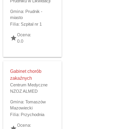
Prudniku w Likwidacji
Gmina:
Prudnik -
miasto
Filia:
Szpital nr 1
Ocena:
grade
0.0
Gabinet chorób
zakaźnych
Centrum Medyczne
NZOZ ALMED
Gmina:
Tomaszów
Mazowiecki
Filia:
Przychodnia
Ocena:
grade