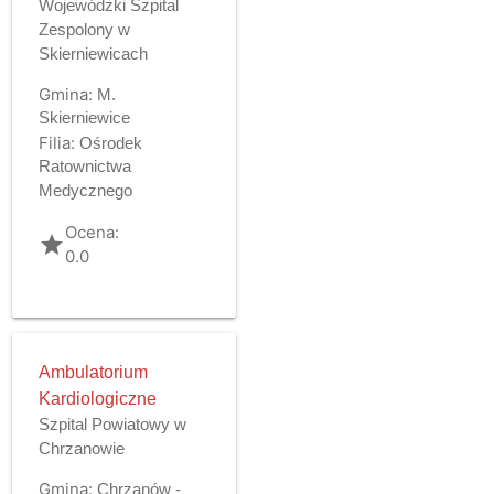
Wojewódzki Szpital
Zespolony w
Skierniewicach
Gmina:
M.
Skierniewice
Filia:
Ośrodek
Ratownictwa
Medycznego
Ocena:
grade
0.0
Ambulatorium
Kardiologiczne
Szpital Powiatowy w
Chrzanowie
Gmina:
Chrzanów -