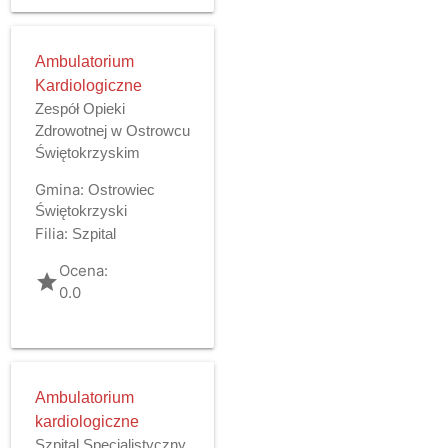
Ambulatorium
Kardiologiczne
Zespół Opieki
Zdrowotnej w Ostrowcu
Świętokrzyskim
Gmina:
Ostrowiec
Świętokrzyski
Filia:
Szpital
Ocena:
grade
0.0
Ambulatorium
kardiologiczne
Szpital Specjalistyczny