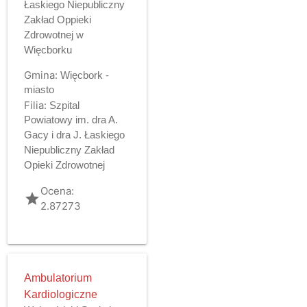
Łaskiego Niepubliczny
Zakład Oppieki
Zdrowotnej w
Więcborku
Gmina:
Więcbork -
miasto
Filia:
Szpital
Powiatowy im. dra A.
Gacy i dra J. Łaskiego
Niepubliczny Zakład
Opieki Zdrowotnej
Ocena:
grade
2.87273
Ambulatorium
Kardiologiczne