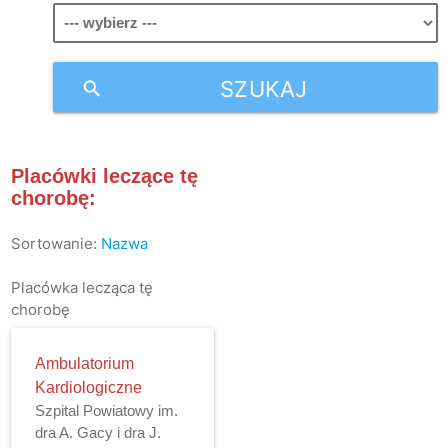
SZUKAJ
search
Placówki leczące tę
chorobę:
Sortowanie:
Nazwa
Placówka lecząca tę
chorobę
Ambulatorium
Kardiologiczne
Szpital Powiatowy im.
dra A. Gacy i dra J.