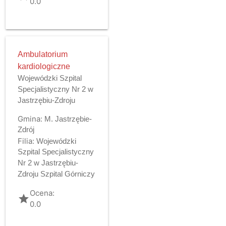
0.0
Ambulatorium
kardiologiczne
Wojewódzki Szpital
Specjalistyczny Nr 2 w
Jastrzębiu-Zdroju
Gmina:
M. Jastrzębie-
Zdrój
Filia:
Wojewódzki
Szpital Specjalistyczny
Nr 2 w Jastrzębiu-
Zdroju Szpital Górniczy
Ocena:
grade
0.0