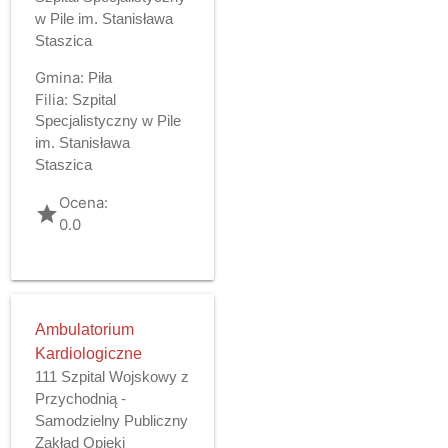
w Pile im. Stanisława
Staszica
Gmina:
Piła
Filia:
Szpital
Specjalistyczny w Pile
im. Stanisława
Staszica
Ocena:
grade
0.0
Ambulatorium
Kardiologiczne
111 Szpital Wojskowy z
Przychodnią -
Samodzielny Publiczny
Zakład Opieki