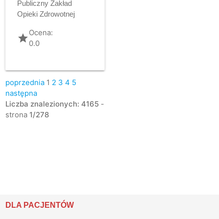
Publiczny Zakład
Opieki Zdrowotnej
Ocena:
grade
0.0
poprzednia
1
2
3
4
5
następna
Liczba znalezionych: 4165
-
strona
1/278
DLA PACJENTÓW