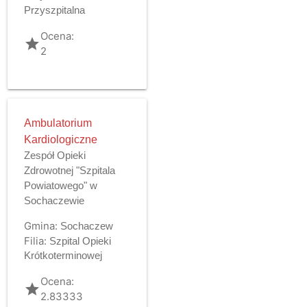
Przyszpitalna
Ocena:
grade
2
Ambulatorium
Kardiologiczne
Zespół Opieki
Zdrowotnej "Szpitala
Powiatowego" w
Sochaczewie
Gmina:
Sochaczew
Filia:
Szpital Opieki
Krótkoterminowej
Ocena:
grade
2.83333