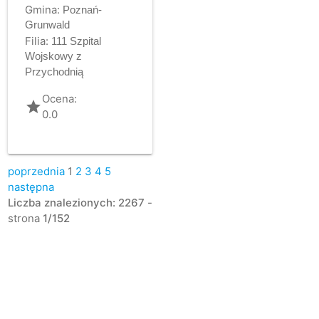
Gmina:
Poznań-
Grunwald
Filia:
111 Szpital
Wojskowy z
Przychodnią
Ocena:
grade
0.0
poprzednia
1
2
3
4
5
następna
Liczba znalezionych: 2267
-
strona
1/152