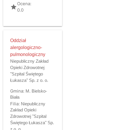
Ocena:
grade
0.0
Oddział
alergologiczno-
pulmonologiczny
Niepubliczny Zakład
Opieki Zdrowotnej
"Szpital Świętego
Łukasza" Sp. z o. o.
Gmina:
M. Bielsko-
Biała
Filia:
Niepubliczny
Zakład Opieki
Zdrowotnej "Szpital
Świętego Łukasza" Sp.
z o. o.