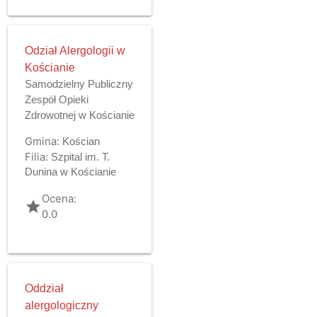
Odział Alergologii w
Kościanie
Samodzielny Publiczny
Zespół Opieki
Zdrowotnej w Kościanie
Gmina:
Kościan
Filia:
Szpital im. T.
Dunina w Kościanie
Ocena:
grade
0.0
Oddział
alergologiczny