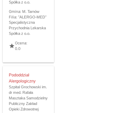
Spółka z o.o.
Gmina:
M. Tarnów
Filia:
"ALERGO-MED"
Specjalistyczna
Przychodnia Lekarska
Spółka z o.o.
Ocena:
grade
0.0
Pododdział
Alergologiczny
Szpital Grochowski im.
dr med. Rafała
Masztaka Samodzielny
Publiczny Zakład
Opieki Zdrowotnej