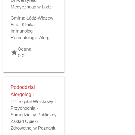
Uniwersytetu
Medycznego w Łodzi
Gmina:
Łódź-Widzew
Filia:
Klinika
Immunologii,
Reumatologii i Alergii
Ocena:
grade
0.0
Pododdział
Alergologii
111 Szpital Wojskowy z
Przychodnią -
Samodzielny Publiczny
Zakład Opieki
Zdrowotnej w Poznaniu