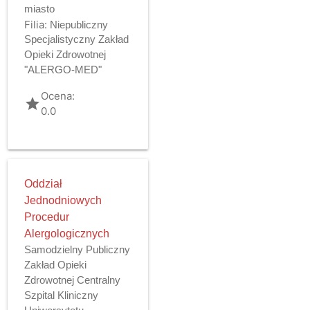
miasto
Filia:
Niepubliczny
Specjalistyczny Zakład
Opieki Zdrowotnej
"ALERGO-MED"
Ocena:
grade
0.0
Oddział
Jednodniowych
Procedur
Alergologicznych
Samodzielny Publiczny
Zakład Opieki
Zdrowotnej Centralny
Szpital Kliniczny