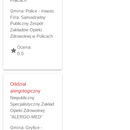
Policach
Gmina:
Police - miasto
Filia:
Samodzielny
Publiczny Zespół
Zakładów Opieki
Zdrowotnej w Policach
Ocena:
grade
0.0
Oddział
alergologiczny
Niepubliczny
Specjalistyczny Zakład
Opieki Zdrowotnej
"ALERGO-MED"
Gmina:
Gryfice -