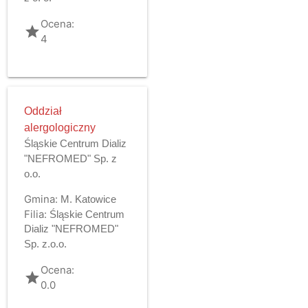
Ocena:
grade
4
Oddział
alergologiczny
Śląskie Centrum Dializ
"NEFROMED" Sp. z
o.o.
Gmina:
M. Katowice
Filia:
Śląskie Centrum
Dializ "NEFROMED"
Sp. z.o.o.
Ocena:
grade
0.0