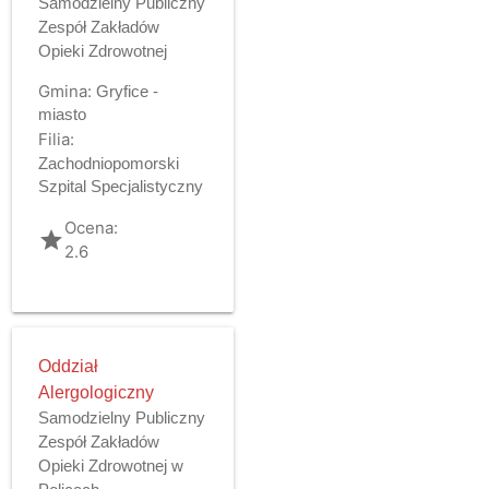
Samodzielny Publiczny
Zespół Zakładów
Opieki Zdrowotnej
Gmina:
Gryfice -
miasto
Filia:
Zachodniopomorski
Szpital Specjalistyczny
Ocena:
grade
2.6
Oddział
Alergologiczny
Samodzielny Publiczny
Zespół Zakładów
Opieki Zdrowotnej w