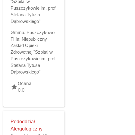
"Szpital w
Puszczykowie im. prof.
Stefana Tytusa
Dąbrowskiego"
Gmina:
Puszczykowo
Filia:
Niepubliczny
Zakład Opieki
Zdrowotnej "Szpital w
Puszczykowie im. prof.
Stefana Tytusa
Dąbrowskiego"
Ocena:
grade
0.0
Pododdział
Alergologiczny