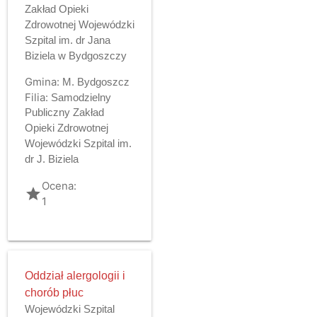
Zakład Opieki
Zdrowotnej Wojewódzki
Szpital im. dr Jana
Biziela w Bydgoszczy
Gmina:
M. Bydgoszcz
Filia:
Samodzielny
Publiczny Zakład
Opieki Zdrowotnej
Wojewódzki Szpital im.
dr J. Biziela
Ocena:
grade
1
Oddział alergologii i
chorób płuc
Wojewódzki Szpital