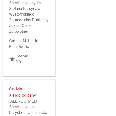
Specjalistyczny im.
Stefana Kardynała
Wyszyńskiego
Samodzielny Publiczny
Zakład Opieki
Zdrowotnej
Gmina:
M. Lublin
Filia:
Szpital
Ocena:
grade
0.0
Oddział
alergologiczny
"ALERGO-MED"
Specjalistyczna
Przychodnia Lekarska