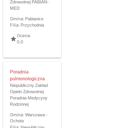
Zdrowotnej PABIAN-
MED
Gmina:
Pabianice
Filia:
Przychodnia
Ocena:
grade
0.0
Poradnia
pulmonologiczna
Niepubliczny Zakład
Opieki Zdrowotnej
Poradnia Medycyny
Rodzinnej
Gmina:
Warszawa -
Ochota
Filia:
Niepubliczny