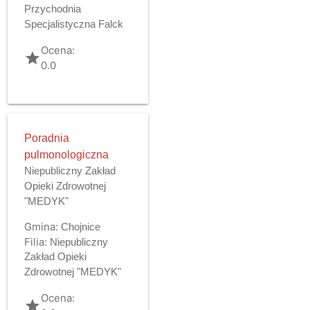
Przychodnia
Specjalistyczna Falck
Ocena:
grade
0.0
Poradnia
pulmonologiczna
Niepubliczny Zakład
Opieki Zdrowotnej
"MEDYK"
Gmina:
Chojnice
Filia:
Niepubliczny
Zakład Opieki
Zdrowotnej "MEDYK"
Ocena:
grade