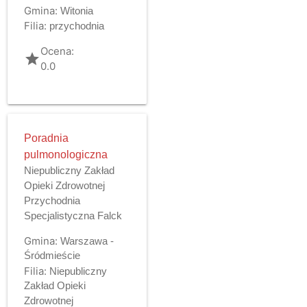
Gmina:
Witonia
Filia:
przychodnia
Ocena:
grade
0.0
Poradnia
pulmonologiczna
Niepubliczny Zakład
Opieki Zdrowotnej
Przychodnia
Specjalistyczna Falck
Gmina:
Warszawa -
Śródmieście
Filia:
Niepubliczny
Zakład Opieki
Zdrowotnej