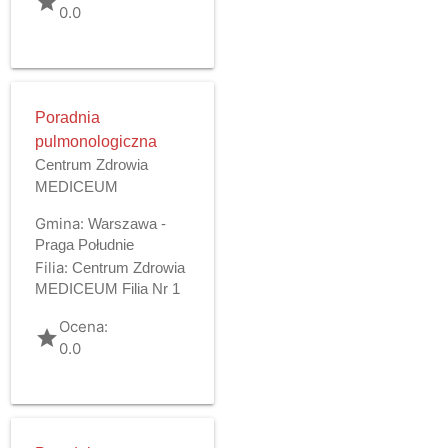
grade
0.0
Poradnia
pulmonologiczna
Centrum Zdrowia
MEDICEUM
Gmina:
Warszawa -
Praga Południe
Filia:
Centrum Zdrowia
MEDICEUM Filia Nr 1
Ocena:
grade
0.0