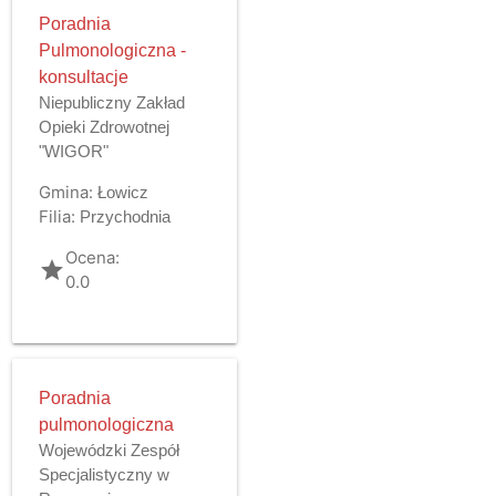
Poradnia
Pulmonologiczna -
konsultacje
Niepubliczny Zakład
Opieki Zdrowotnej
"WIGOR"
Gmina:
Łowicz
Filia:
Przychodnia
Ocena:
grade
0.0
Poradnia
pulmonologiczna
Wojewódzki Zespół
Specjalistyczny w