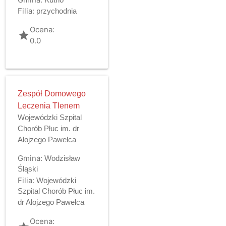
Filia:
przychodnia
Ocena:
grade
0.0
Zespół Domowego
Leczenia Tlenem
Wojewódzki Szpital
Chorób Płuc im. dr
Alojzego Pawelca
Gmina:
Wodzisław
Śląski
Filia:
Wojewódzki
Szpital Chorób Płuc im.
dr Alojzego Pawelca
Ocena: