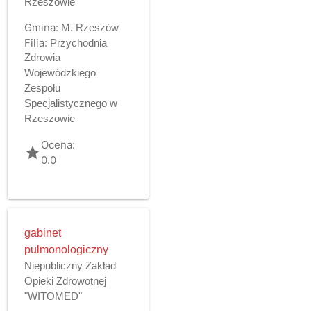
Rzeszowie
Gmina:
M. Rzeszów
Filia:
Przychodnia
Zdrowia
Wojewódzkiego
Zespołu
Specjalistycznego w
Rzeszowie
Ocena:
grade
0.0
gabinet
pulmonologiczny
Niepubliczny Zakład
Opieki Zdrowotnej
"WITOMED"