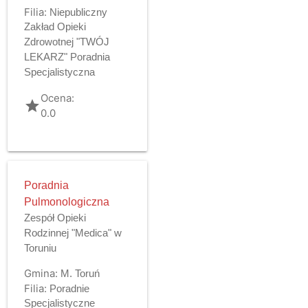
Filia:
Niepubliczny
Zakład Opieki
Zdrowotnej "TWÓJ
LEKARZ" Poradnia
Specjalistyczna
Ocena:
grade
0.0
Poradnia
Pulmonologiczna
Zespół Opieki
Rodzinnej "Medica" w
Toruniu
Gmina:
M. Toruń
Filia:
Poradnie
Specjalistyczne