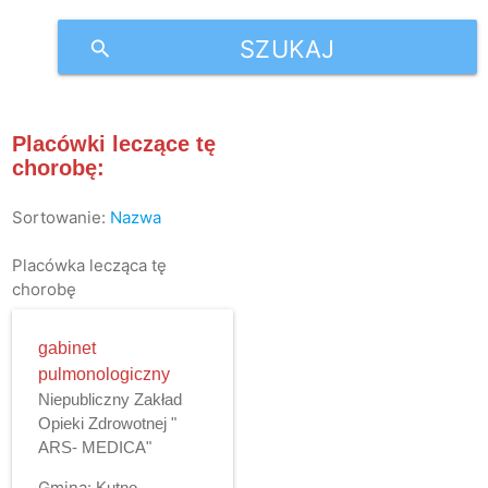
SZUKAJ
search
Placówki leczące tę
chorobę:
Sortowanie:
Nazwa
Placówka lecząca tę
chorobę
gabinet
pulmonologiczny
Niepubliczny Zakład
Opieki Zdrowotnej "
ARS- MEDICA"
Gmina:
Kutno