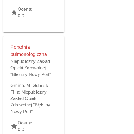
Ocena:
grade
0.0
Poradnia
pulmonologiczna
Niepubliczny Zakład
Opieki Zdrowotnej
"Błękitny Nowy Port"
Gmina:
M. Gdańsk
Filia:
Niepubliczny
Zakład Opieki
Zdrowotnej "Błękitny
Nowy Port"
Ocena:
grade
0.0