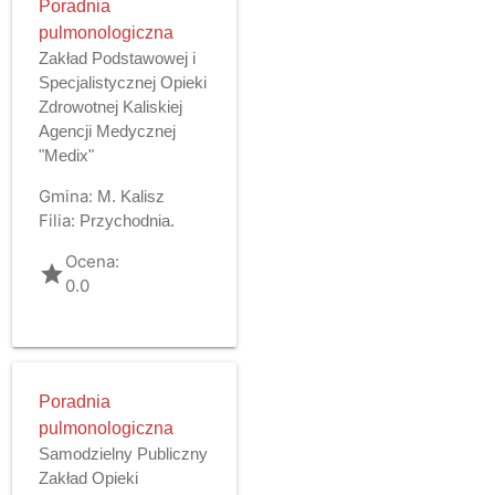
Poradnia
pulmonologiczna
Zakład Podstawowej i
Specjalistycznej Opieki
Zdrowotnej Kaliskiej
Agencji Medycznej
"Medix"
Gmina:
M. Kalisz
Filia:
Przychodnia.
Ocena:
grade
0.0
Poradnia
pulmonologiczna
Samodzielny Publiczny
Zakład Opieki