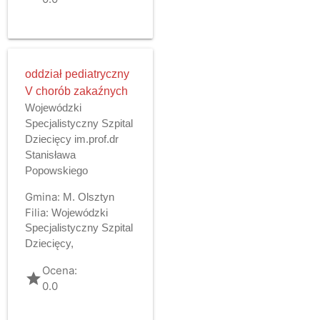
oddział pediatryczny
V chorób zakaźnych
Wojewódzki
Specjalistyczny Szpital
Dziecięcy im.prof.dr
Stanisława
Popowskiego
Gmina:
M. Olsztyn
Filia:
Wojewódzki
Specjalistyczny Szpital
Dziecięcy,
Ocena:
grade
0.0