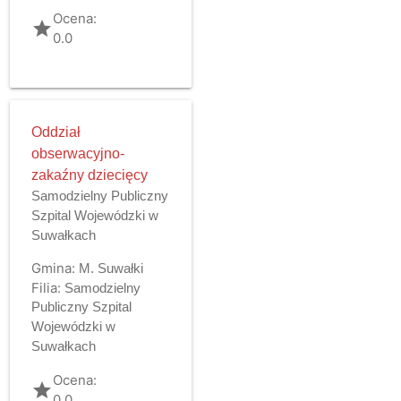
Ocena:
grade
0.0
Oddział
obserwacyjno-
zakaźny dziecięcy
Samodzielny Publiczny
Szpital Wojewódzki w
Suwałkach
Gmina:
M. Suwałki
Filia:
Samodzielny
Publiczny Szpital
Wojewódzki w
Suwałkach
Ocena:
grade
0.0