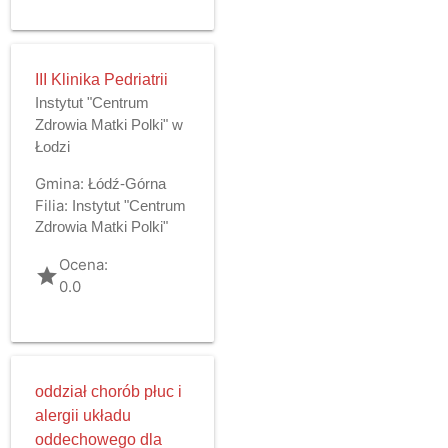
III Klinika Pedriatrii
Instytut "Centrum
Zdrowia Matki Polki" w
Łodzi
Gmina:
Łódź-Górna
Filia:
Instytut "Centrum
Zdrowia Matki Polki"
Ocena:
grade
0.0
oddział chorób płuc i
alergii układu
oddechowego dla