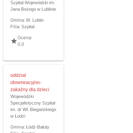
Szpital Wojewódzki im.
Jana Bożego w Lublinie
Gmina:
M. Lublin
Filia:
Szpital
Ocena:
grade
0.0
oddział
obserwacyjno-
zakaźny dla dzieci
Wojewódzki
Specjalistyczny Szpital
im. dr Wł. Biegańskiego
w Łodzi
Gmina:
Łódź-Bałuty