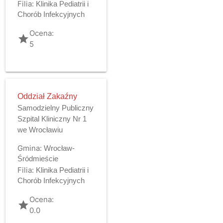
Filia:
Klinika Pediatrii i
Chorób Infekcyjnych
Ocena:
grade
5
Oddział Zakaźny
Samodzielny Publiczny
Szpital Kliniczny Nr 1
we Wrocławiu
Gmina:
Wrocław-
Śródmieście
Filia:
Klinika Pediatrii i
Chorób Infekcyjnych
Ocena:
grade
0.0