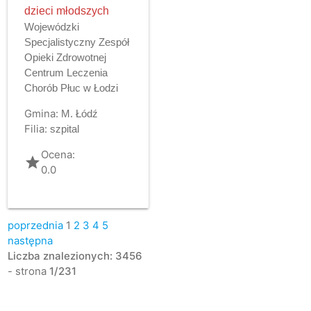
dzieci młodszych
Wojewódzki
Specjalistyczny Zespół
Opieki Zdrowotnej
Centrum Leczenia
Chorób Płuc w Łodzi
Gmina:
M. Łódź
Filia:
szpital
Ocena:
grade
0.0
poprzednia
1
2
3
4
5
następna
Liczba znalezionych: 3456
- strona
1/231