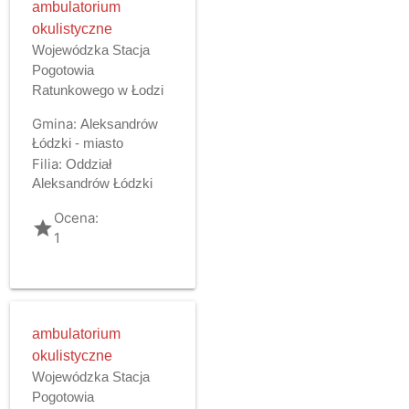
ambulatorium
okulistyczne
Wojewódzka Stacja
Pogotowia
Ratunkowego w Łodzi
Gmina:
Aleksandrów
Łódzki - miasto
Filia:
Oddział
Aleksandrów Łódzki
Ocena:
grade
1
ambulatorium
okulistyczne
Wojewódzka Stacja
Pogotowia