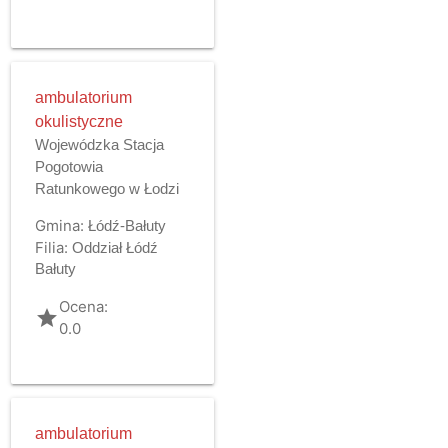
ambulatorium
okulistyczne
Wojewódzka Stacja
Pogotowia
Ratunkowego w Łodzi
Gmina:
Łódź-Bałuty
Filia:
Oddział Łódź
Bałuty
Ocena:
grade
0.0
ambulatorium