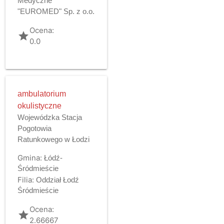
Medyczne
"EUROMED" Sp. z o.o.
Ocena:
grade
0.0
ambulatorium
okulistyczne
Wojewódzka Stacja
Pogotowia
Ratunkowego w Łodzi
Gmina:
Łódź-
Śródmieście
Filia:
Oddział Łodź
Śródmieście
Ocena:
grade
2.66667