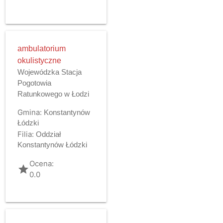
ambulatorium
okulistyczne
Wojewódzka Stacja
Pogotowia
Ratunkowego w Łodzi
Gmina:
Konstantynów
Łódzki
Filia:
Oddział
Konstantynów Łódzki
Ocena:
grade
0.0