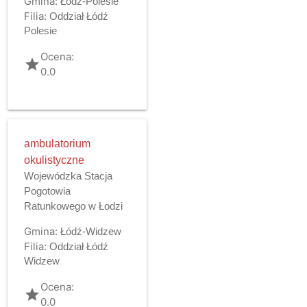
Gmina:
Łódź-Polesie
Filia:
Oddział Łódź
Polesie
Ocena:
grade
0.0
ambulatorium
okulistyczne
Wojewódzka Stacja
Pogotowia
Ratunkowego w Łodzi
Gmina:
Łódź-Widzew
Filia:
Oddział Łódź
Widzew
Ocena:
grade
0.0