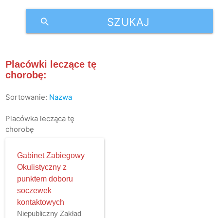
SZUKAJ
search
Placówki leczące tę
chorobę:
Sortowanie:
Nazwa
Placówka lecząca tę
chorobę
Gabinet Zabiegowy
Okulistyczny z
punktem doboru
soczewek
kontaktowych
Niepubliczny Zakład