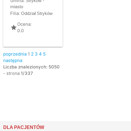
Gmina:
Stryków -
miasto
Filia:
Oddział Stryków
Ocena:
grade
0.0
poprzednia
1
2
3
4
5
następna
Liczba znalezionych: 5050
- strona
1/337
DLA PACJENTÓW