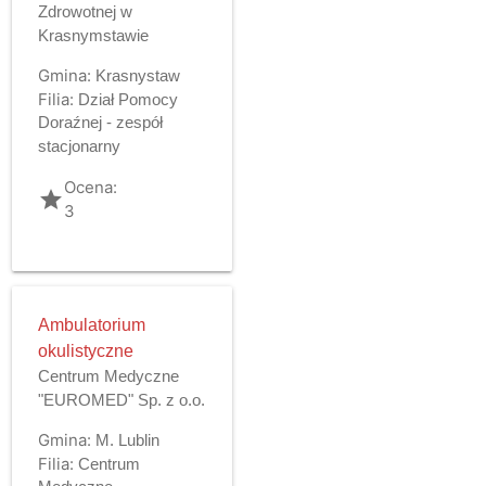
Zdrowotnej w
Krasnymstawie
Gmina:
Krasnystaw
Filia:
Dział Pomocy
Doraźnej - zespół
stacjonarny
Ocena:
grade
3
Ambulatorium
okulistyczne
Centrum Medyczne
"EUROMED" Sp. z o.o.
Gmina:
M. Lublin
Filia:
Centrum