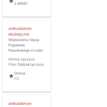
grade
2.66667
ambulatorium
okulistyczne
Wojewódzka Stacja
Pogotowia
Ratunkowego w Łodzi
Gmina:
Łęczyca
Filia:
Oddział Łęczyca
Ocena:
grade
1.5
ambulatorium