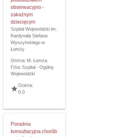
obserwacyjno -
zakaźnym
dziecięcym
Szpital Wojewódzki im.
Kardynała Stefana
Wyszyńskiego w
Łomży
Gmina:
M. Łomża
Filia:
Szpital - Ogólny
Wojewódzki
Ocena:
grade
0.0
Poradnia
konsultacyjna chorób