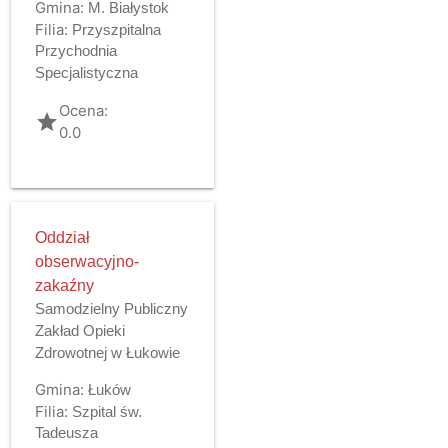
Gmina:
M. Białystok
Filia:
Przyszpitalna
Przychodnia
Specjalistyczna
Ocena:
grade
0.0
Oddział
obserwacyjno-
zakaźny
Samodzielny Publiczny
Zakład Opieki
Zdrowotnej w Łukowie
Gmina:
Łuków
Filia:
Szpital św.
Tadeusza