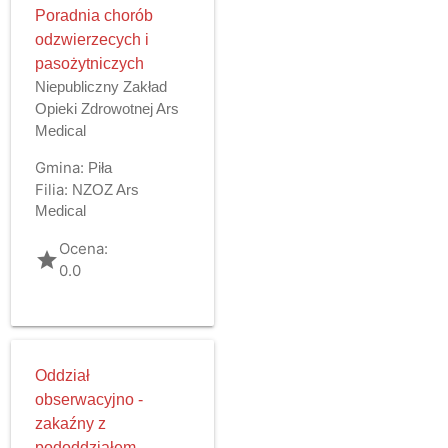
Poradnia chorób
odzwierzecych i
pasożytniczych
Niepubliczny Zakład
Opieki Zdrowotnej Ars
Medical
Gmina:
Piła
Filia:
NZOZ Ars
Medical
Ocena:
grade
0.0
Oddział
obserwacyjno -
zakaźny z
pododdziałem