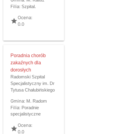
Filia:
Szpital.
Ocena:
grade
0.0
Poradnia chorób
zakaźnych dla
dorosłych
Radomski Szpital
Specjalistyczny im. Dr
Tytusa Chałubińskiego
Gmina:
M. Radom
Filia:
Poradnie
specjalistyczne
Ocena:
grade
0.0