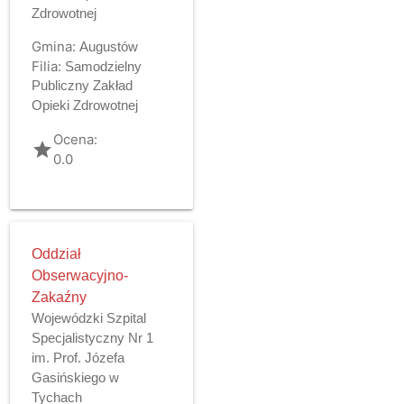
Zdrowotnej
Gmina:
Augustów
Filia:
Samodzielny
Publiczny Zakład
Opieki Zdrowotnej
Ocena:
grade
0.0
Oddział
Obserwacyjno-
Zakaźny
Wojewódzki Szpital
Specjalistyczny Nr 1
im. Prof. Józefa
Gasińskiego w
Tychach