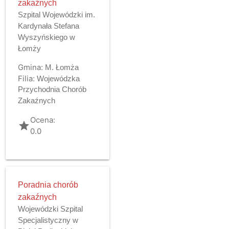
zakaźnych
Szpital Wojewódzki im.
Kardynała Stefana
Wyszyńskiego w
Łomży
Gmina:
M. Łomża
Filia:
Wojewódzka
Przychodnia Chorób
Zakaźnych
Ocena:
grade
0.0
Poradnia chorób
zakaźnych
Wojewódzki Szpital
Specjalistyczny w