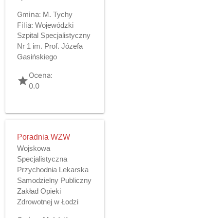
Gmina:
M. Tychy
Filia:
Wojewódzki
Szpital Specjalistyczny
Nr 1 im. Prof. Józefa
Gasińskiego
Ocena:
grade
0.0
Poradnia WZW
Wojskowa
Specjalistyczna
Przychodnia Lekarska
Samodzielny Publiczny
Zakład Opieki
Zdrowotnej w Łodzi