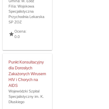
Gmina:
M. Łódź
Filia:
Wojskowa
Specjalistyczna
Przychodnia Lekarska
SP ZOZ
Ocena:
grade
0.0
Punkt Konsultacyjny
dla Dorosłych
Zakażonych Wirusem
HIV i Chorych na
AIDS
Wojewódzki Szpital
Specjalistyczny im. K.
Dłuskiego