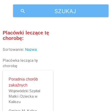
SZUKAJ
search
Placówki leczące tę
chorobę:
Sortowanie:
Nazwa
Placówka lecząca tę
chorobę
Poradnia chorób
zakaźnych
Wojewódzki Szpital
Matki i Dziecka w
Kaliszu
Gmina:
M. Kalisz