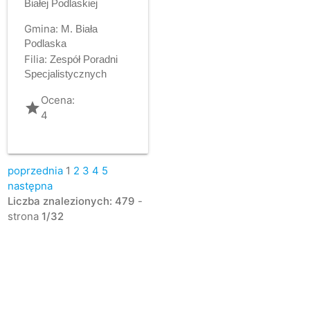
Białej Podlaskiej
Gmina:
M. Biała
Podlaska
Filia:
Zespół Poradni
Specjalistycznych
Ocena:
grade
4
poprzednia
1
2
3
4
5
następna
Liczba znalezionych: 479
-
strona
1/32