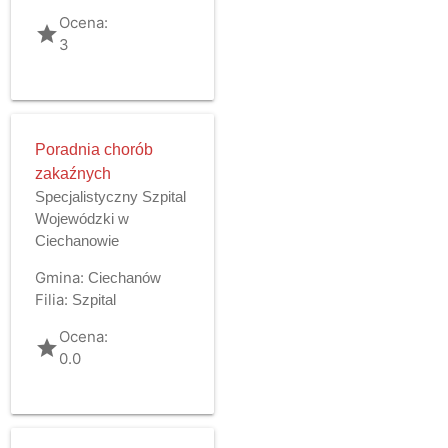
Ocena:
grade
3
Poradnia chorób
zakaźnych
Specjalistyczny Szpital
Wojewódzki w
Ciechanowie
Gmina:
Ciechanów
Filia:
Szpital
Ocena:
grade
0.0