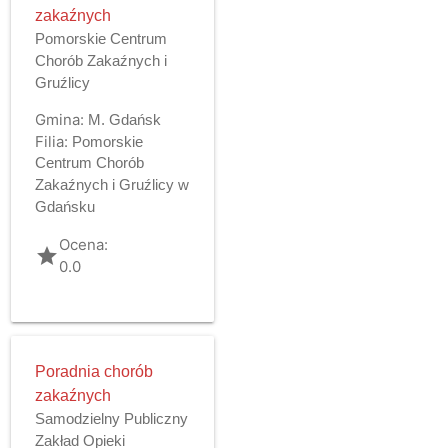
zakaźnych
Pomorskie Centrum
Chorób Zakaźnych i
Gruźlicy
Gmina:
M. Gdańsk
Filia:
Pomorskie
Centrum Chorób
Zakaźnych i Gruźlicy w
Gdańsku
Ocena:
grade
0.0
Poradnia chorób
zakaźnych
Samodzielny Publiczny
Zakład Opieki