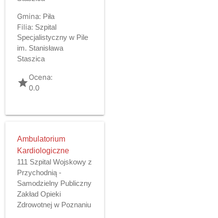
Gmina:
Piła
Filia:
Szpital
Specjalistyczny w Pile
im. Stanisława
Staszica
Ocena:
grade
0.0
Ambulatorium
Kardiologiczne
111 Szpital Wojskowy z
Przychodnią -
Samodzielny Publiczny
Zakład Opieki
Zdrowotnej w Poznaniu