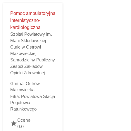
Pomoc ambulatoryjna
internistyczno-
kardiologiczna
Szpital Powiatowy im.
Marii Skłodowskiej-
Curie w Ostrowi
Mazowieckiej
Samodzielny Publiczny
Zespół Zakładów
Opieki Zdrowotnej
Gmina:
Ostrów
Mazowiecka
Filia:
Powiatowa Stacja
Pogotowia
Ratunkowego
Ocena:
grade
0.0