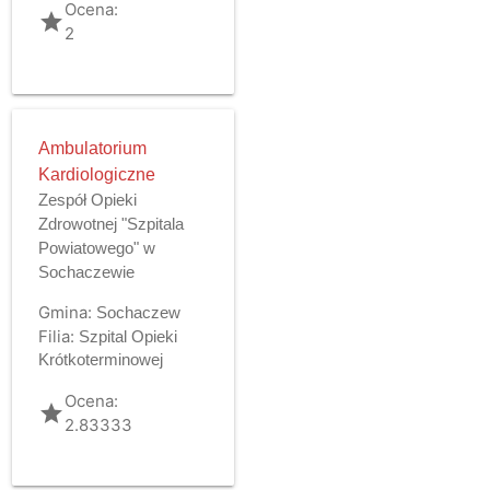
Ocena:
grade
2
Ambulatorium
Kardiologiczne
Zespół Opieki
Zdrowotnej "Szpitala
Powiatowego" w
Sochaczewie
Gmina:
Sochaczew
Filia:
Szpital Opieki
Krótkoterminowej
Ocena:
grade
2.83333