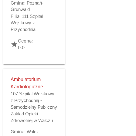
Gmina:
Poznań-
Grunwald
Filia:
111 Szpital
Wojskowy z
Przychodnią
Ocena:
grade
0.0
Ambulatorium
Kardiologiczne
107 Szpital Wojskowy
z Przychodnią -
Samodzielny Publiczny
Zakład Opieki
Zdrowotnej w Wałczu
Gmina:
Wałcz