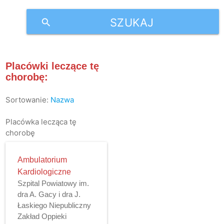
SZUKAJ
search
Placówki leczące tę
chorobę:
Sortowanie:
Nazwa
Placówka lecząca tę
chorobę
Ambulatorium
Kardiologiczne
Szpital Powiatowy im.
dra A. Gacy i dra J.
Łaskiego Niepubliczny
Zakład Oppieki