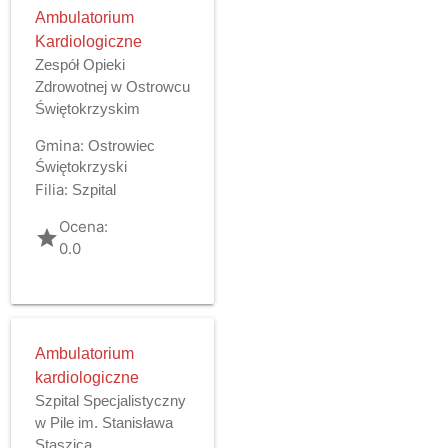
Ambulatorium
Kardiologiczne
Zespół Opieki
Zdrowotnej w Ostrowcu
Świętokrzyskim
Gmina:
Ostrowiec
Świętokrzyski
Filia:
Szpital
Ocena:
grade
0.0
Ambulatorium
kardiologiczne
Szpital Specjalistyczny
w Pile im. Stanisława
Staszica