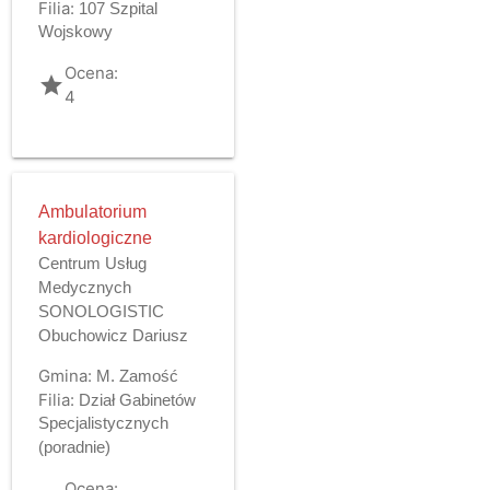
Filia:
107 Szpital
Wojskowy
Ocena:
grade
4
Ambulatorium
kardiologiczne
Centrum Usług
Medycznych
SONOLOGISTIC
Obuchowicz Dariusz
Gmina:
M. Zamość
Filia:
Dział Gabinetów
Specjalistycznych
(poradnie)
Ocena: