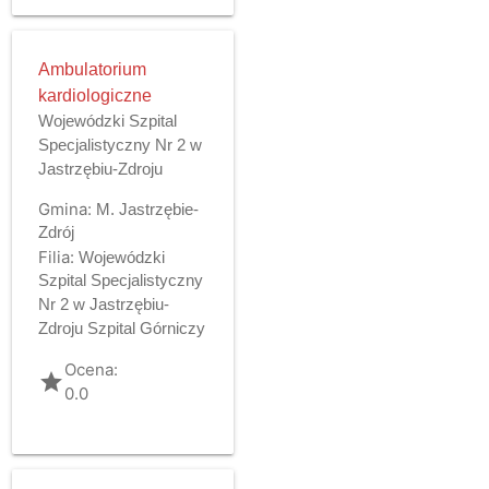
Ambulatorium
kardiologiczne
Wojewódzki Szpital
Specjalistyczny Nr 2 w
Jastrzębiu-Zdroju
Gmina:
M. Jastrzębie-
Zdrój
Filia:
Wojewódzki
Szpital Specjalistyczny
Nr 2 w Jastrzębiu-
Zdroju Szpital Górniczy
Ocena:
grade
0.0