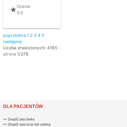
Ocena:
grade
0.0
poprzednia
1
2
3
4
5
następna
Liczba znalezionych: 4165
-
strona
1/278
DLA PACJENTÓW
>> Znajdź placówkę
>> Znajdź operację lub zabieg