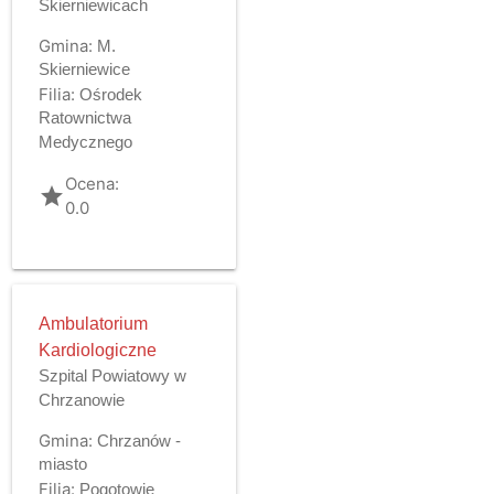
Skierniewicach
Gmina:
M.
Skierniewice
Filia:
Ośrodek
Ratownictwa
Medycznego
Ocena:
grade
0.0
Ambulatorium
Kardiologiczne
Szpital Powiatowy w
Chrzanowie
Gmina:
Chrzanów -
miasto
Filia:
Pogotowie