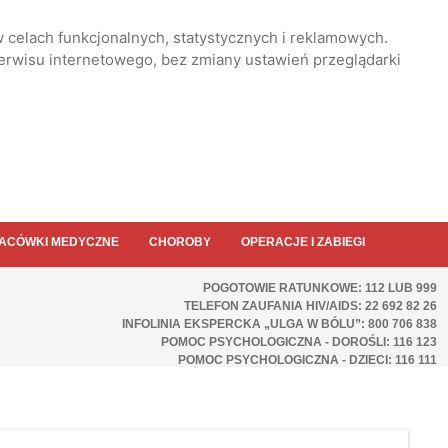
 celach funkcjonalnych, statystycznych i reklamowych.
serwisu internetowego, bez zmiany ustawień przeglądarki
ACÓWKI MEDYCZNE
CHOROBY
OPERACJE I ZABIEGI
POGOTOWIE RATUNKOWE: 112 LUB 999
TELEFON ZAUFANIA HIV/AIDS: 22 692 82 26
INFOLINIA EKSPERCKA „ULGA W BÓLU”: 800 706 838
POMOC PSYCHOLOGICZNA - DOROŚLI: 116 123
POMOC PSYCHOLOGICZNA - DZIECI: 116 111