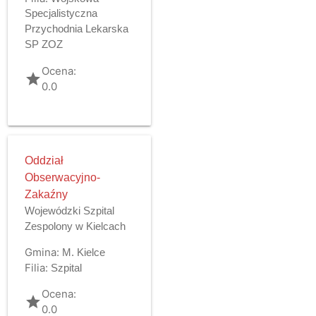
Specjalistyczna
Przychodnia Lekarska
SP ZOZ
Ocena:
grade
0.0
Oddział
Obserwacyjno-
Zakaźny
Wojewódzki Szpital
Zespolony w Kielcach
Gmina:
M. Kielce
Filia:
Szpital
Ocena:
grade
0.0