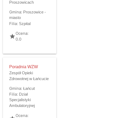
Proszowicach
Gmina:
Proszowice -
miasto
Filia:
Szpital
Ocena:
grade
0.0
Poradnia WZW
Zespół Opieki
Zdrowotnej w Łańcucie
Gmina:
Łańcut
Filia:
Dział
Specjalistyki
Ambulatoryjnej
Ocena: