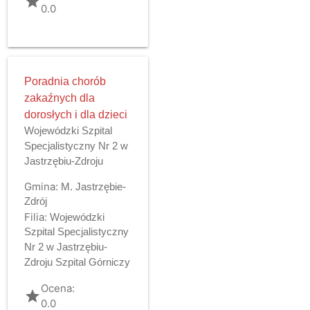
grade
0.0
Poradnia chorób
zakaźnych dla
dorosłych i dla dzieci
Wojewódzki Szpital
Specjalistyczny Nr 2 w
Jastrzębiu-Zdroju
Gmina:
M. Jastrzębie-
Zdrój
Filia:
Wojewódzki
Szpital Specjalistyczny
Nr 2 w Jastrzębiu-
Zdroju Szpital Górniczy
Ocena:
grade
0.0