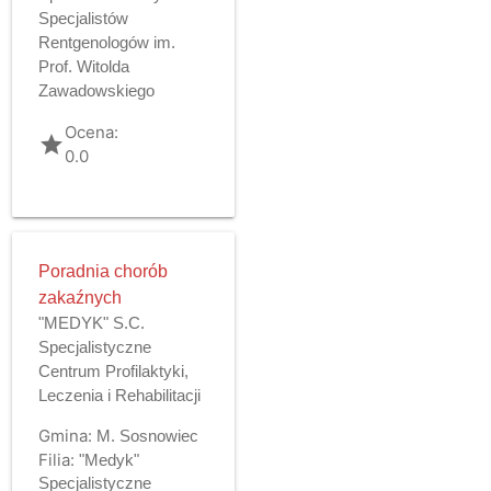
Specjalistów
Rentgenologów im.
Prof. Witolda
Zawadowskiego
Ocena:
grade
0.0
Poradnia chorób
zakaźnych
"MEDYK" S.C.
Specjalistyczne
Centrum Profilaktyki,
Leczenia i Rehabilitacji
Gmina:
M. Sosnowiec
Filia:
"Medyk"
Specjalistyczne