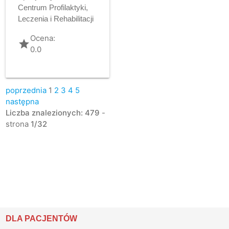
Centrum Profilaktyki,
Leczenia i Rehabilitacji
Ocena:
grade
0.0
poprzednia
1
2
3
4
5
następna
Liczba znalezionych: 479
-
strona
1/32
DLA PACJENTÓW