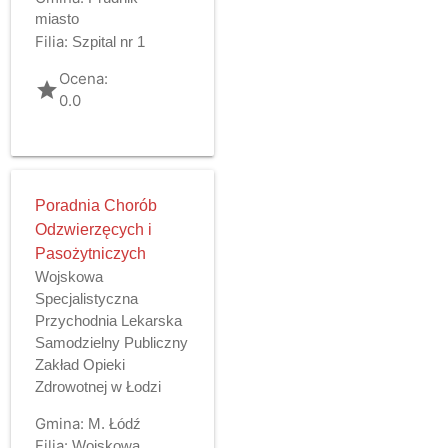
miasto
Filia:
Szpital nr 1
Ocena:
grade
0.0
Poradnia Chorób
Odzwierzęcych i
Pasożytniczych
Wojskowa
Specjalistyczna
Przychodnia Lekarska
Samodzielny Publiczny
Zakład Opieki
Zdrowotnej w Łodzi
Gmina:
M. Łódź
Filia:
Wojskowa