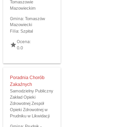
Tomaszowie
Mazowieckim
Gmina:
Tomaszów
Mazowiecki
Filia:
Szpital
Ocena:
grade
0.0
Poradnia Chorób
Zakaźnych
Samodzielny Publiczny
Zakład Opieki
Zdrowotnej Zespół
Opieki Zdrowotnej w
Prudniku w Likwidacji
Gmina:
Prudnik -