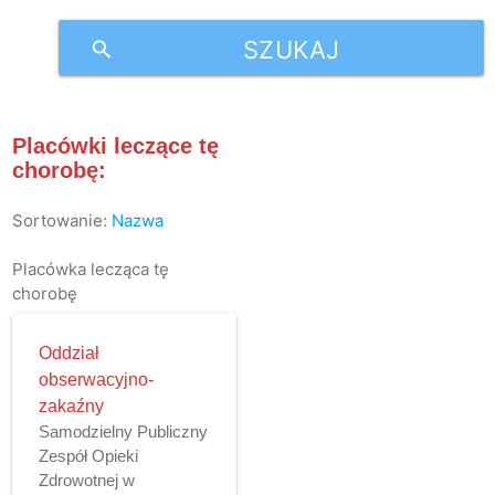
SZUKAJ
search
Placówki leczące tę
chorobę:
Sortowanie:
Nazwa
Placówka lecząca tę
chorobę
Oddział
obserwacyjno-
zakaźny
Samodzielny Publiczny
Zespół Opieki
Zdrowotnej w