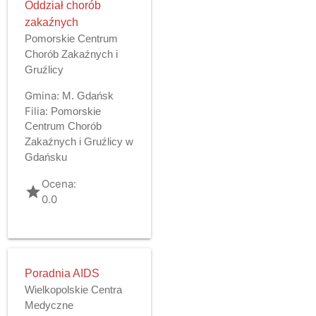
Oddział chorób
zakaźnych
Pomorskie Centrum
Chorób Zakaźnych i
Gruźlicy
Gmina:
M. Gdańsk
Filia:
Pomorskie
Centrum Chorób
Zakaźnych i Gruźlicy w
Gdańsku
Ocena:
grade
0.0
Poradnia AIDS
Wielkopolskie Centra
Medyczne