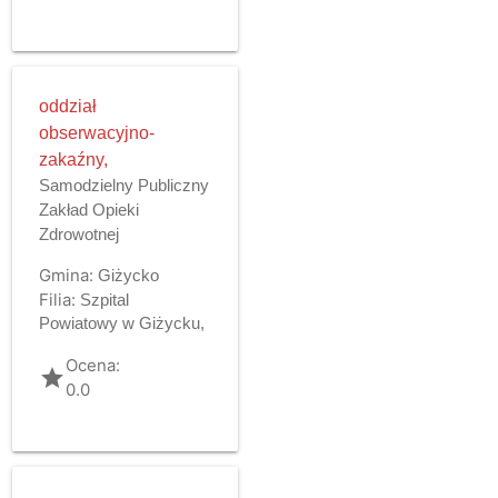
oddział
obserwacyjno-
zakaźny,
Samodzielny Publiczny
Zakład Opieki
Zdrowotnej
Gmina:
Giżycko
Filia:
Szpital
Powiatowy w Giżycku,
Ocena:
grade
0.0