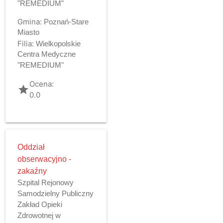
"REMEDIUM"
Gmina:
Poznań-Stare
Miasto
Filia:
Wielkopolskie
Centra Medyczne
"REMEDIUM"
Ocena:
grade
0.0
Oddział
obserwacyjno -
zakaźny
Szpital Rejonowy
Samodzielny Publiczny
Zakład Opieki
Zdrowotnej w