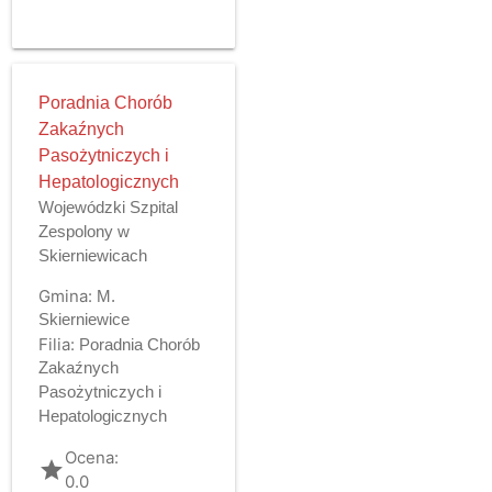
Poradnia Chorób
Zakaźnych
Pasożytniczych i
Hepatologicznych
Wojewódzki Szpital
Zespolony w
Skierniewicach
Gmina:
M.
Skierniewice
Filia:
Poradnia Chorób
Zakaźnych
Pasożytniczych i
Hepatologicznych
Ocena:
grade
0.0