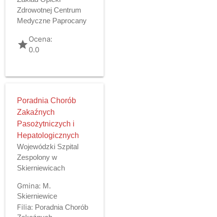
Zdrowotnej Centrum
Medyczne Paprocany
Ocena:
grade
0.0
Poradnia Chorób
Zakaźnych
Pasożytniczych i
Hepatologicznych
Wojewódzki Szpital
Zespolony w
Skierniewicach
Gmina:
M.
Skierniewice
Filia:
Poradnia Chorób