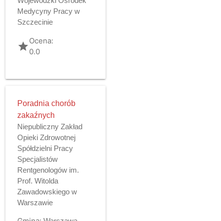
Wojewódzki Ośrodek
Medycyny Pracy w
Szczecinie
Ocena:
grade
0.0
Poradnia chorób
zakaźnych
Niepubliczny Zakład
Opieki Zdrowotnej
Spółdzielni Pracy
Specjalistów
Rentgenologów im.
Prof. Witolda
Zawadowskiego w
Warszawie
Gmina:
Warszawa -