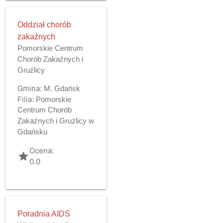
Oddział chorób
zakaźnych
Pomorskie Centrum
Chorób Zakaźnych i
Gruźlicy
Gmina:
M. Gdańsk
Filia:
Pomorskie
Centrum Chorób
Zakaźnych i Gruźlicy w
Gdańsku
Ocena:
grade
0.0
Poradnia AIDS