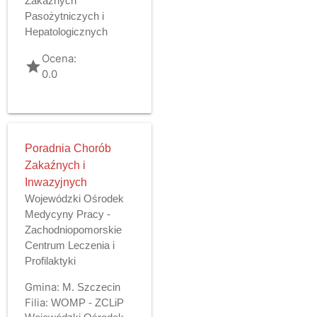
Zakaźnych
Pasożytniczych i
Hepatologicznych
Ocena:
grade
0.0
Poradnia Chorób
Zakaźnych i
Inwazyjnych
Wojewódzki Ośrodek
Medycyny Pracy -
Zachodniopomorskie
Centrum Leczenia i
Profilaktyki
Gmina:
M. Szczecin
Filia:
WOMP - ZCLiP