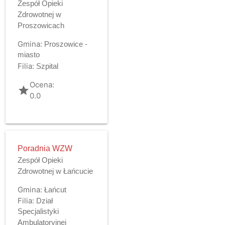
Zespół Opieki
Zdrowotnej w
Proszowicach
Gmina:
Proszowice -
miasto
Filia:
Szpital
Ocena:
grade
0.0
Poradnia WZW
Zespół Opieki
Zdrowotnej w Łańcucie
Gmina:
Łańcut
Filia:
Dział
Specjalistyki
Ambulatoryjnej