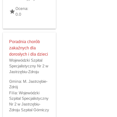
Ocena:
grade
0.0
Poradnia chorób
zakaźnych dla
dorosłych i dla dzieci
Wojewódzki Szpital
Specjalistyczny Nr 2 w
Jastrzębiu-Zdroju
Gmina:
M. Jastrzębie-
Zdrój
Filia:
Wojewódzki
Szpital Specjalistyczny
Nr 2 w Jastrzębiu-
Zdroju Szpital Górniczy