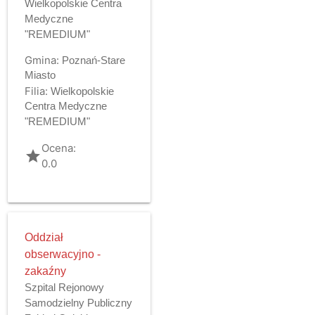
Wielkopolskie Centra
Medyczne
"REMEDIUM"
Gmina:
Poznań-Stare
Miasto
Filia:
Wielkopolskie
Centra Medyczne
"REMEDIUM"
Ocena:
grade
0.0
Oddział
obserwacyjno -
zakaźny
Szpital Rejonowy
Samodzielny Publiczny