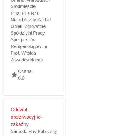
Śródmieście
Filia:
Filia Nr 6
Niepubliczny Zakład
Opieki Zdrowotnej
Spółdzielni Pracy
Specjalistów
Rentgenologów im.
Prof. Witolda
Zawadowskiego
Ocena:
grade
0.0
Oddział
obserwacyjno-
zakaźny
Samodzielny Publiczny