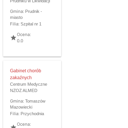
Prudniku w Likwidacji
Gmina:
Prudnik -
miasto
Filia:
Szpital nr 1
Ocena:
grade
0.0
Gabinet chorób
zakaźnych
Centrum Medyczne
NZOZ ALMED
Gmina:
Tomaszów
Mazowiecki
Filia:
Przychodnia
Ocena:
grade