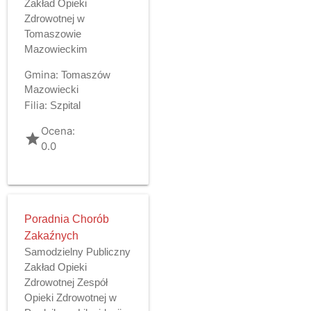
Zakład Opieki
Zdrowotnej w
Tomaszowie
Mazowieckim
Gmina:
Tomaszów
Mazowiecki
Filia:
Szpital
Ocena:
grade
0.0
Poradnia Chorób
Zakaźnych
Samodzielny Publiczny
Zakład Opieki
Zdrowotnej Zespół
Opieki Zdrowotnej w