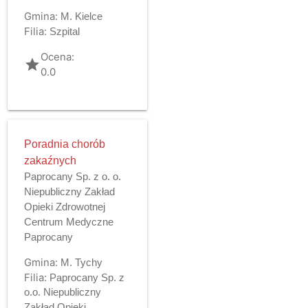
Gmina:
M. Kielce
Filia:
Szpital
Ocena:
grade
0.0
Poradnia chorób
zakaźnych
Paprocany Sp. z o. o.
Niepubliczny Zakład
Opieki Zdrowotnej
Centrum Medyczne
Paprocany
Gmina:
M. Tychy
Filia:
Paprocany Sp. z
o.o. Niepubliczny
Zakład Opieki