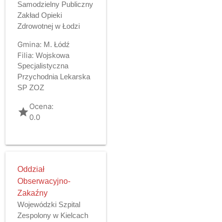
Samodzielny Publiczny
Zakład Opieki
Zdrowotnej w Łodzi
Gmina:
M. Łódź
Filia:
Wojskowa
Specjalistyczna
Przychodnia Lekarska
SP ZOZ
Ocena:
grade
0.0
Oddział
Obserwacyjno-
Zakaźny
Wojewódzki Szpital
Zespolony w Kielcach