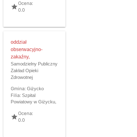
Ocena:
grade
0.0
oddział
obserwacyjno-
zakaźny,
Samodzielny Publiczny
Zakład Opieki
Zdrowotnej
Gmina:
Giżycko
Filia:
Szpital
Powiatowy w Giżycku,
Ocena:
grade
0.0