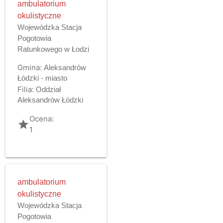
ambulatorium
okulistyczne
Wojewódzka Stacja
Pogotowia
Ratunkowego w Łodzi
Gmina:
Aleksandrów
Łódzki - miasto
Filia:
Oddział
Aleksandrów Łódzki
Ocena:
grade
1
ambulatorium
okulistyczne
Wojewódzka Stacja
Pogotowia