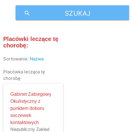
SZUKAJ
search
Placówki leczące tę
chorobę:
Sortowanie:
Nazwa
Placówka lecząca tę
chorobę
Gabinet Zabiegowy
Okulistyczny z
punktem doboru
soczewek
kontaktowych
Niepubliczny Zakład