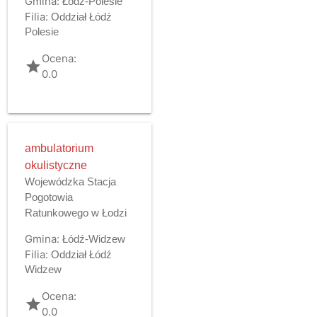
Gmina:
Łódź-Polesie
Filia:
Oddział Łódź
Polesie
Ocena:
grade
0.0
ambulatorium
okulistyczne
Wojewódzka Stacja
Pogotowia
Ratunkowego w Łodzi
Gmina:
Łódź-Widzew
Filia:
Oddział Łódź
Widzew
Ocena:
grade
0.0