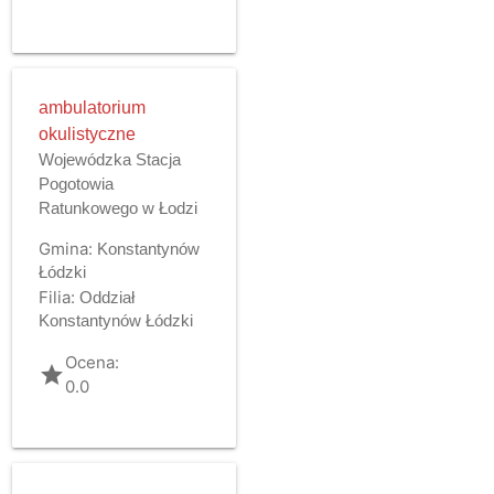
ambulatorium
okulistyczne
Wojewódzka Stacja
Pogotowia
Ratunkowego w Łodzi
Gmina:
Konstantynów
Łódzki
Filia:
Oddział
Konstantynów Łódzki
Ocena:
grade
0.0