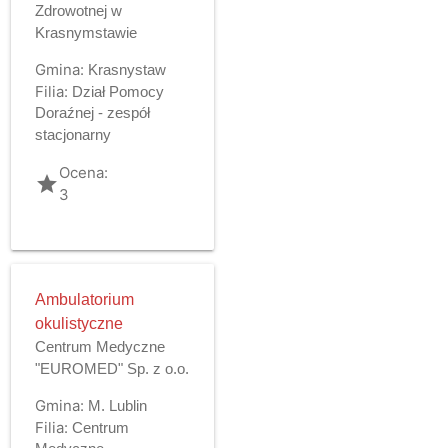
Zdrowotnej w
Krasnymstawie
Gmina:
Krasnystaw
Filia:
Dział Pomocy
Doraźnej - zespół
stacjonarny
Ocena:
grade
3
Ambulatorium
okulistyczne
Centrum Medyczne
"EUROMED" Sp. z o.o.
Gmina:
M. Lublin
Filia:
Centrum