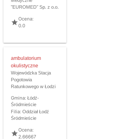
Medyczne
"EUROMED" Sp. z o.o.
Ocena:
grade
0.0
ambulatorium
okulistyczne
Wojewódzka Stacja
Pogotowia
Ratunkowego w Łodzi
Gmina:
Łódź-
Śródmieście
Filia:
Oddział Łodź
Śródmieście
Ocena:
grade
2.66667