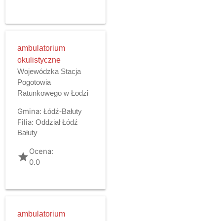
ambulatorium
okulistyczne
Wojewódzka Stacja
Pogotowia
Ratunkowego w Łodzi
Gmina:
Łódź-Bałuty
Filia:
Oddział Łódź
Bałuty
Ocena:
grade
0.0
ambulatorium