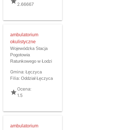
grade
2.66667
ambulatorium
okulistyczne
Wojewódzka Stacja
Pogotowia
Ratunkowego w Łodzi
Gmina:
Łęczyca
Filia:
Oddział Łęczyca
Ocena:
grade
1.5
ambulatorium