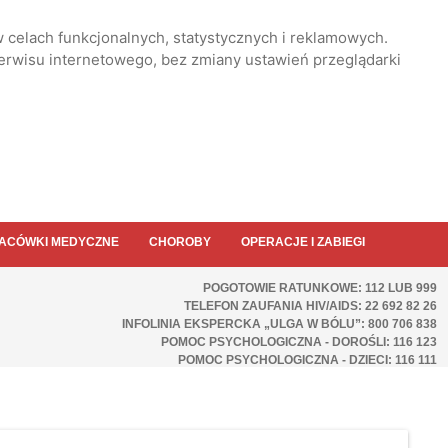
 celach funkcjonalnych, statystycznych i reklamowych.
serwisu internetowego, bez zmiany ustawień przeglądarki
ACÓWKI MEDYCZNE
CHOROBY
OPERACJE I ZABIEGI
POGOTOWIE RATUNKOWE: 112 LUB 999
TELEFON ZAUFANIA HIV/AIDS: 22 692 82 26
INFOLINIA EKSPERCKA „ULGA W BÓLU”: 800 706 838
POMOC PSYCHOLOGICZNA - DOROŚLI: 116 123
POMOC PSYCHOLOGICZNA - DZIECI: 116 111