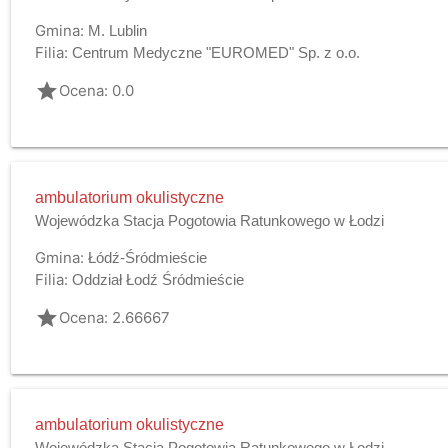
Gmina:
M. Lublin
Filia:
Centrum Medyczne "EUROMED" Sp. z o.o.
grade
Ocena: 0.0
ambulatorium okulistyczne
Wojewódzka Stacja Pogotowia Ratunkowego w Łodzi
Gmina:
Łódź-Śródmieście
Filia:
Oddział Łodź Śródmieście
grade
Ocena: 2.66667
ambulatorium okulistyczne
Wojewódzka Stacja Pogotowia Ratunkowego w Łodzi