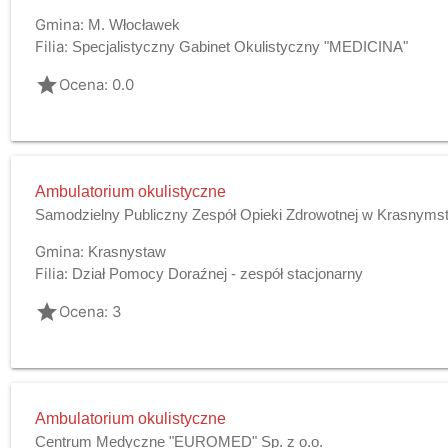
Gmina:
M. Włocławek
Filia:
Specjalistyczny Gabinet Okulistyczny "MEDICINA"
grade
Ocena: 0.0
Ambulatorium okulistyczne
Samodzielny Publiczny Zespół Opieki Zdrowotnej w Krasnyms
Gmina:
Krasnystaw
Filia:
Dział Pomocy Doraźnej - zespół stacjonarny
grade
Ocena: 3
Ambulatorium okulistyczne
Centrum Medyczne "EUROMED" Sp. z o.o.