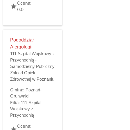
Ocena:
grade
0.0
Pododdział
Alergologii
111 Szpital Wojskowy z
Przychodnią -
Samodzielny Publiczny
Zakład Opieki
Zdrowotnej w Poznaniu
Gmina:
Poznań-
Grunwald
Filia:
111 Szpital
Wojskowy z
Przychodnią
Ocena:
grade