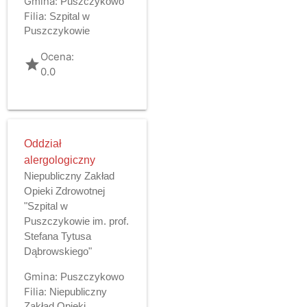
Gmina:
Puszczykowo
Filia:
Szpital w
Puszczykowie
Ocena:
grade
0.0
Oddział
alergologiczny
Niepubliczny Zakład
Opieki Zdrowotnej
"Szpital w
Puszczykowie im. prof.
Stefana Tytusa
Dąbrowskiego"
Gmina:
Puszczykowo
Filia:
Niepubliczny
Zakład Opieki