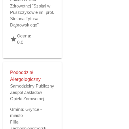
Zdrowotnej "Szpital w
Puszczykowie im. prof.
Stefana Tytusa
Dąbrowskiego"
Ocena:
grade
0.0
Pododdział
Alergologiczny
Samodzielny Publiczny
Zespół Zakładów
Opieki Zdrowotnej
Gmina:
Gryfice -
miasto
Filia:
Zachodniopomorski