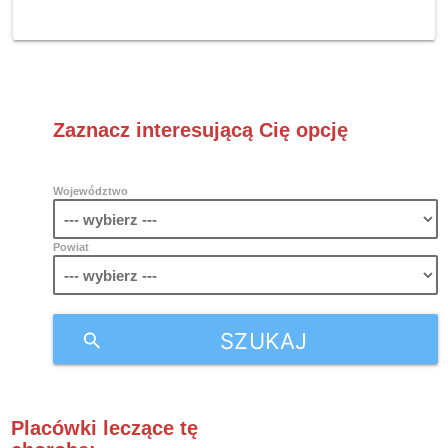
Zaznacz interesującą Cię opcję
Województwo
Powiat
SZUKAJ
search
Placówki leczące tę