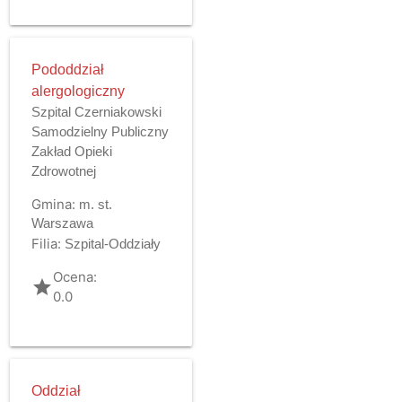
Pododdział
alergologiczny
Szpital Czerniakowski
Samodzielny Publiczny
Zakład Opieki
Zdrowotnej
Gmina:
m. st.
Warszawa
Filia:
Szpital-Oddziały
Ocena:
grade
0.0
Oddział