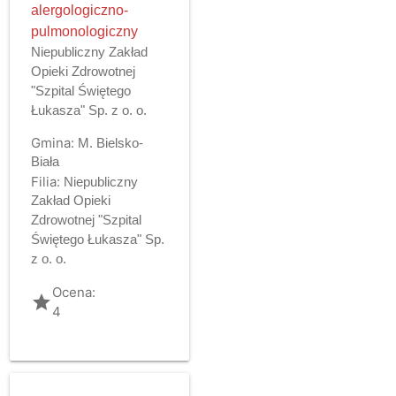
alergologiczno-
pulmonologiczny
Niepubliczny Zakład
Opieki Zdrowotnej
"Szpital Świętego
Łukasza" Sp. z o. o.
Gmina:
M. Bielsko-
Biała
Filia:
Niepubliczny
Zakład Opieki
Zdrowotnej "Szpital
Świętego Łukasza" Sp.
z o. o.
Ocena:
grade
4