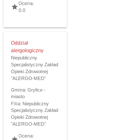
Ocena:
grade
0.0
Oddział
alergologiczny
Niepubliczny
Specjalistyczny Zakład
Opieki Zdrowotnej
"ALERGO-MED"
Gmina:
Gryfice -
miasto
Filia:
Niepubliczny
Specjalistyczny Zakład
Opieki Zdrowotnej
"ALERGO-MED"
Ocena:
grade