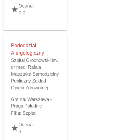
Ocena:
grade
0.0
Pododdział
Alergologiczny
Szpital Grochowski im.
dr med. Rafała
Masztaka Samodzielny
Publiczny Zakład
Opieki Zdrowotnej
Gmina:
Warszawa -
Praga Południe
Filia:
Szpital
Ocena:
grade
3