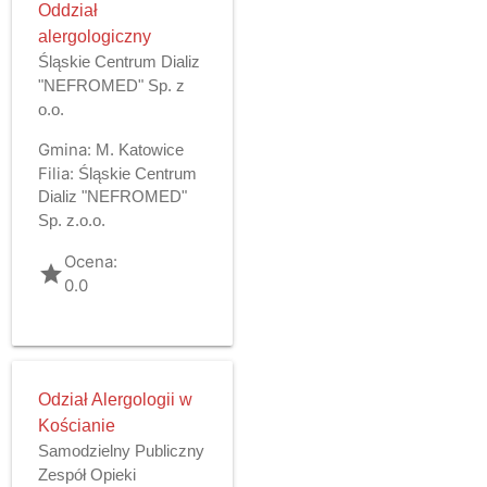
Oddział
alergologiczny
Śląskie Centrum Dializ
"NEFROMED" Sp. z
o.o.
Gmina:
M. Katowice
Filia:
Śląskie Centrum
Dializ "NEFROMED"
Sp. z.o.o.
Ocena:
grade
0.0
Odział Alergologii w
Kościanie
Samodzielny Publiczny
Zespół Opieki