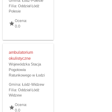
Gmina:
Łódź-Polesie
Filia:
Oddział Łódź
Polesie
Ocena:
grade
0.0
ambulatorium
okulistyczne
Wojewódzka Stacja
Pogotowia
Ratunkowego w Łodzi
Gmina:
Łódź-Widzew
Filia:
Oddział Łódź
Widzew
Ocena:
grade
0.0