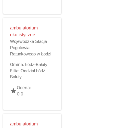
ambulatorium
okulistyczne
Wojewódzka Stacja
Pogotowia
Ratunkowego w Łodzi
Gmina:
Łódź-Bałuty
Filia:
Oddział Łódź
Bałuty
Ocena:
grade
0.0
ambulatorium