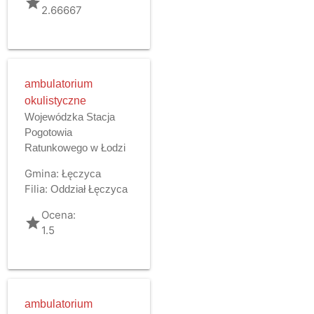
grade
2.66667
ambulatorium
okulistyczne
Wojewódzka Stacja
Pogotowia
Ratunkowego w Łodzi
Gmina:
Łęczyca
Filia:
Oddział Łęczyca
Ocena:
grade
1.5
ambulatorium