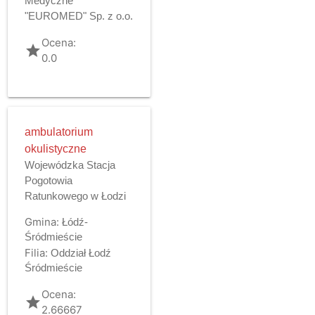
Medyczne
"EUROMED" Sp. z o.o.
Ocena:
grade
0.0
ambulatorium
okulistyczne
Wojewódzka Stacja
Pogotowia
Ratunkowego w Łodzi
Gmina:
Łódź-
Śródmieście
Filia:
Oddział Łodź
Śródmieście
Ocena:
grade
2.66667