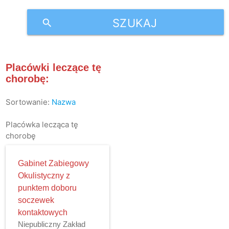
SZUKAJ
search
Placówki leczące tę
chorobę:
Sortowanie:
Nazwa
Placówka lecząca tę
chorobę
Gabinet Zabiegowy
Okulistyczny z
punktem doboru
soczewek
kontaktowych
Niepubliczny Zakład