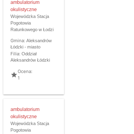
ambulatorium
okulistyczne
Wojewódzka Stacja
Pogotowia
Ratunkowego w Łodzi
Gmina:
Aleksandrów
Łódzki - miasto
Filia:
Oddział
Aleksandrów Łódzki
Ocena:
grade
1
ambulatorium
okulistyczne
Wojewódzka Stacja
Pogotowia