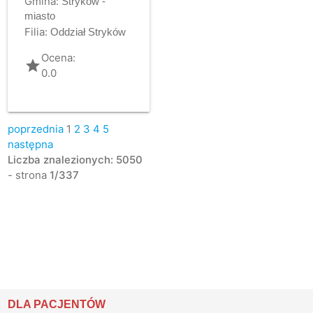
Gmina:
Stryków -
miasto
Filia:
Oddział Stryków
Ocena:
grade
0.0
poprzednia
1
2
3
4
5
następna
Liczba znalezionych: 5050
- strona
1/337
DLA PACJENTÓW