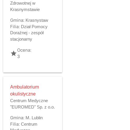
Zdrowotnej w
Krasnymstawie
Gmina:
Krasnystaw
Filia:
Dział Pomocy
Doraźnej - zespół
stacjonarny
Ocena:
grade
3
Ambulatorium
okulistyczne
Centrum Medyczne
"EUROMED" Sp. z o.o.
Gmina:
M. Lublin
Filia:
Centrum