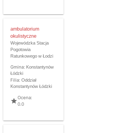
ambulatorium
okulistyczne
Wojewódzka Stacja
Pogotowia
Ratunkowego w Łodzi
Gmina:
Konstantynów
Łódzki
Filia:
Oddział
Konstantynów Łódzki
Ocena:
grade
0.0