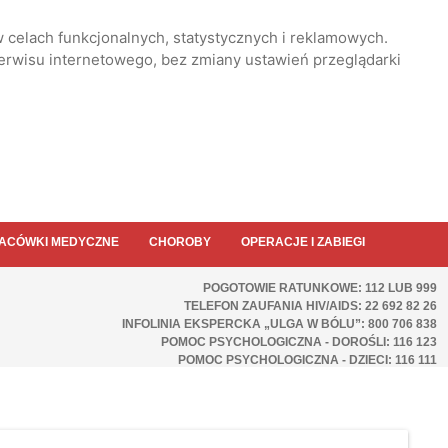
 celach funkcjonalnych, statystycznych i reklamowych.
serwisu internetowego, bez zmiany ustawień przeglądarki
ACÓWKI MEDYCZNE
CHOROBY
OPERACJE I ZABIEGI
POGOTOWIE RATUNKOWE: 112 LUB 999
TELEFON ZAUFANIA HIV/AIDS: 22 692 82 26
INFOLINIA EKSPERCKA „ULGA W BÓLU”: 800 706 838
POMOC PSYCHOLOGICZNA - DOROŚLI: 116 123
POMOC PSYCHOLOGICZNA - DZIECI: 116 111