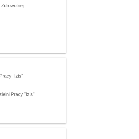
 Zdrowotnej
racy "Izis"
elni Pracy "Izis"