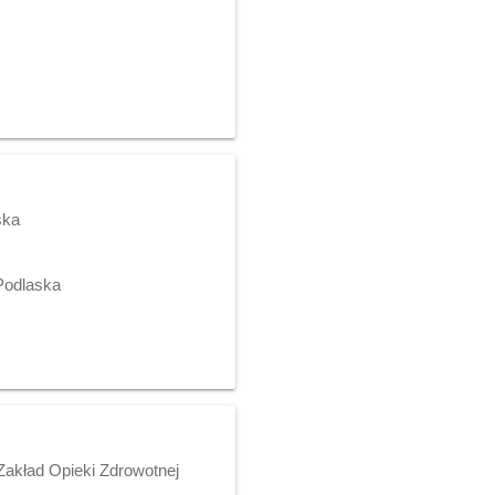
ska
Podlaska
akład Opieki Zdrowotnej