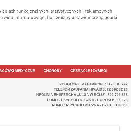
 celach funkcjonalnych, statystycznych i reklamowych.
serwisu internetowego, bez zmiany ustawień przeglądarki
ACÓWKI MEDYCZNE
CHOROBY
OPERACJE I ZABIEGI
POGOTOWIE RATUNKOWE: 112 LUB 999
TELEFON ZAUFANIA HIV/AIDS: 22 692 82 26
INFOLINIA EKSPERCKA „ULGA W BÓLU”: 800 706 838
POMOC PSYCHOLOGICZNA - DOROŚLI: 116 123
POMOC PSYCHOLOGICZNA - DZIECI: 116 111