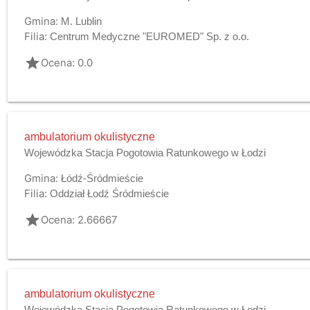
Gmina:
M. Lublin
Filia:
Centrum Medyczne "EUROMED" Sp. z o.o.
grade
Ocena: 0.0
ambulatorium okulistyczne
Wojewódzka Stacja Pogotowia Ratunkowego w Łodzi
Gmina:
Łódź-Śródmieście
Filia:
Oddział Łodź Śródmieście
grade
Ocena: 2.66667
ambulatorium okulistyczne
Wojewódzka Stacja Pogotowia Ratunkowego w Łodzi