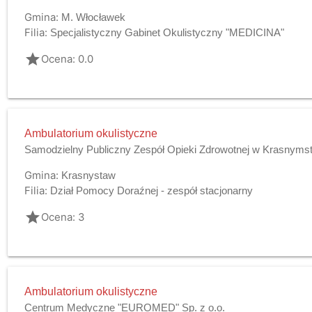
Gmina:
M. Włocławek
Filia:
Specjalistyczny Gabinet Okulistyczny "MEDICINA"
grade
Ocena: 0.0
Ambulatorium okulistyczne
Samodzielny Publiczny Zespół Opieki Zdrowotnej w Krasnyms
Gmina:
Krasnystaw
Filia:
Dział Pomocy Doraźnej - zespół stacjonarny
grade
Ocena: 3
Ambulatorium okulistyczne
Centrum Medyczne "EUROMED" Sp. z o.o.