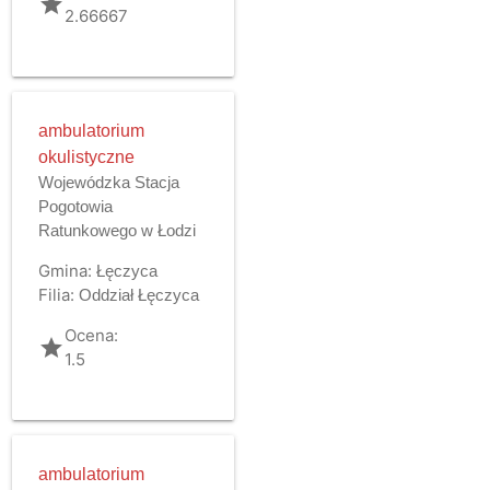
grade
2.66667
ambulatorium
okulistyczne
Wojewódzka Stacja
Pogotowia
Ratunkowego w Łodzi
Gmina:
Łęczyca
Filia:
Oddział Łęczyca
Ocena:
grade
1.5
ambulatorium