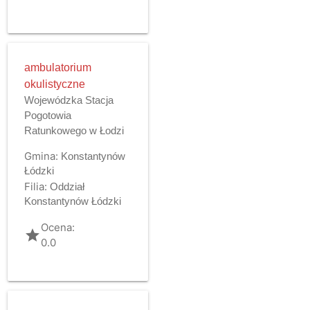
ambulatorium
okulistyczne
Wojewódzka Stacja
Pogotowia
Ratunkowego w Łodzi
Gmina:
Konstantynów
Łódzki
Filia:
Oddział
Konstantynów Łódzki
Ocena:
grade
0.0