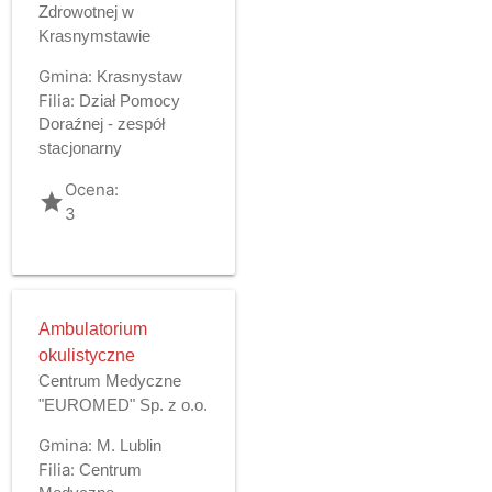
Zdrowotnej w
Krasnymstawie
Gmina:
Krasnystaw
Filia:
Dział Pomocy
Doraźnej - zespół
stacjonarny
Ocena:
grade
3
Ambulatorium
okulistyczne
Centrum Medyczne
"EUROMED" Sp. z o.o.
Gmina:
M. Lublin
Filia:
Centrum