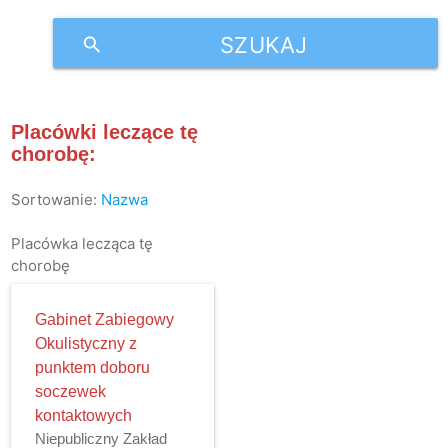
SZUKAJ
search
Placówki leczące tę
chorobę:
Sortowanie:
Nazwa
Placówka lecząca tę
chorobę
Gabinet Zabiegowy
Okulistyczny z
punktem doboru
soczewek
kontaktowych
Niepubliczny Zakład