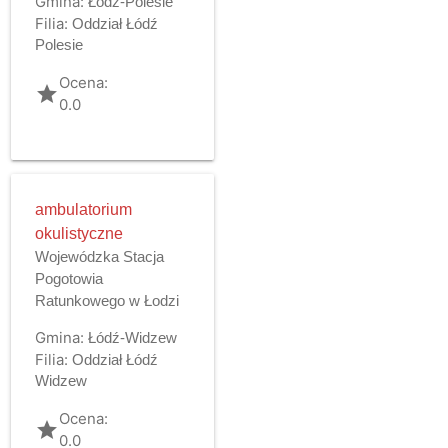
Gmina:
Łódź-Polesie
Filia:
Oddział Łódź
Polesie
Ocena:
grade
0.0
ambulatorium
okulistyczne
Wojewódzka Stacja
Pogotowia
Ratunkowego w Łodzi
Gmina:
Łódź-Widzew
Filia:
Oddział Łódź
Widzew
Ocena:
grade
0.0