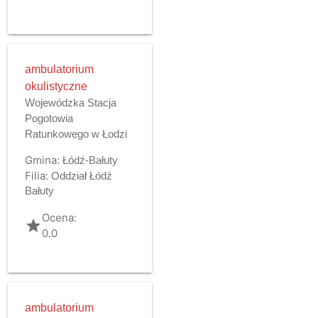
ambulatorium
okulistyczne
Wojewódzka Stacja
Pogotowia
Ratunkowego w Łodzi
Gmina:
Łódź-Bałuty
Filia:
Oddział Łódź
Bałuty
Ocena:
grade
0.0
ambulatorium