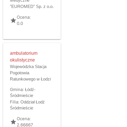
Medyczne
"EUROMED" Sp. z o.o.
Ocena:
grade
0.0
ambulatorium
okulistyczne
Wojewódzka Stacja
Pogotowia
Ratunkowego w Łodzi
Gmina:
Łódź-
Śródmieście
Filia:
Oddział Łodź
Śródmieście
Ocena:
grade
2.66667