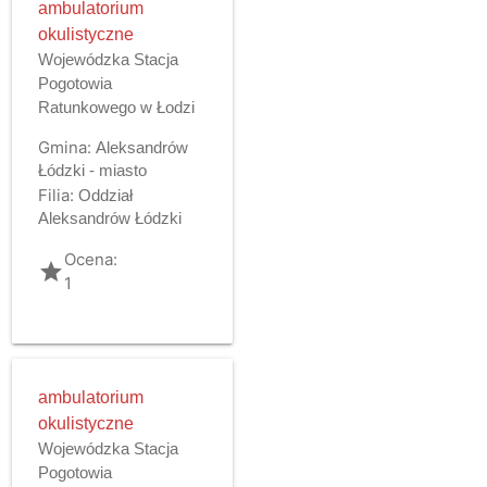
ambulatorium
okulistyczne
Wojewódzka Stacja
Pogotowia
Ratunkowego w Łodzi
Gmina:
Aleksandrów
Łódzki - miasto
Filia:
Oddział
Aleksandrów Łódzki
Ocena:
grade
1
ambulatorium
okulistyczne
Wojewódzka Stacja
Pogotowia