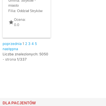
Gmina:
Stryków -
miasto
Filia:
Oddział Stryków
Ocena:
grade
0.0
poprzednia
1
2
3
4
5
następna
Liczba znalezionych: 5050
- strona
1/337
DLA PACJENTÓW