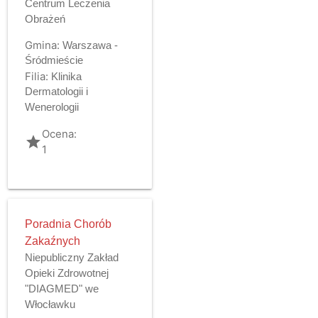
Centrum Leczenia
Obrażeń
Gmina:
Warszawa -
Śródmieście
Filia:
Klinika
Dermatologii i
Wenerologii
Ocena:
grade
1
Poradnia Chorób
Zakaźnych
Niepubliczny Zakład
Opieki Zdrowotnej
"DIAGMED" we
Włocławku