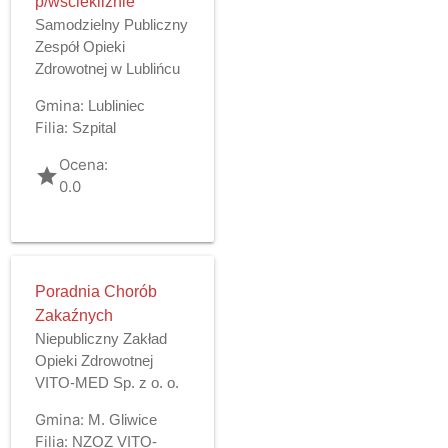
p/wściekliźnie
Samodzielny Publiczny
Zespół Opieki
Zdrowotnej w Lublińcu
Gmina:
Lubliniec
Filia:
Szpital
Ocena:
grade
0.0
Poradnia Chorób
Zakaźnych
Niepubliczny Zakład
Opieki Zdrowotnej
VITO-MED Sp. z o. o.
Gmina:
M. Gliwice
Filia:
NZOZ VITO-