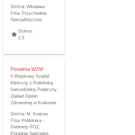
Gmina:
Włodawa
Filia:
Przychodnia
Specjalistyczna
Ocena:
grade
2.5
Poradnia WZW
5 Wojskowy Szpital
Kliniczny z Polikliniką
Samodzielny Publiczny
Zakład Opieki
Zdrowotnej w Krakowie
Gmina:
M. Kraków
Filia:
Poliklinika -
Gabinety POZ,
Poradnie Specjalist.