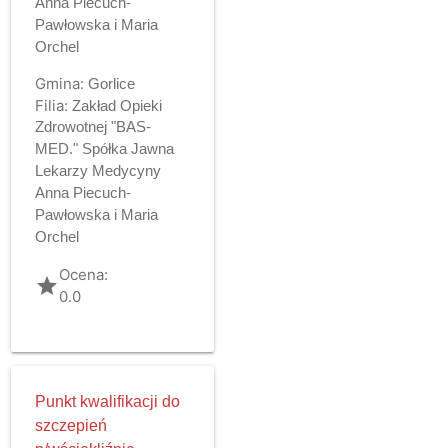
Anna Piecuch-
Pawłowska i Maria
Orchel
Gmina:
Gorlice
Filia:
Zakład Opieki
Zdrowotnej "BAS-
MED." Spółka Jawna
Lekarzy Medycyny
Anna Piecuch-
Pawłowska i Maria
Orchel
Ocena:
grade
0.0
Punkt kwalifikacji do
szczepień