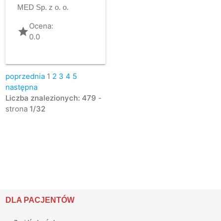
MED Sp. z o. o.
Ocena:
grade
0.0
poprzednia
1
2
3
4
5
następna
Liczba znalezionych: 479
-
strona
1/32
DLA PACJENTÓW