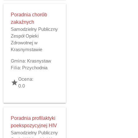
Poradnia chorób
zakaźnych
Samodzielny Publiczny
Zespół Opieki
Zdrowotnej w
Krasnymstawie
Gmina:
Krasnystaw
Filia:
Przychodnia
Ocena:
grade
0.0
Poradnia profilaktyki
poekspozycyjnej HIV
Samodzielny Publiczny