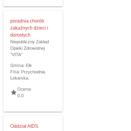
poradnia chorób
zakaźnych dzieci i
dorosłych
Niepubliczny Zakład
Opieki Zdrowotnej
"VITA"
Gmina:
Ełk
Filia:
Przychodnia
Lekarska.
Ocena:
grade
0.0
Oddział AIDS