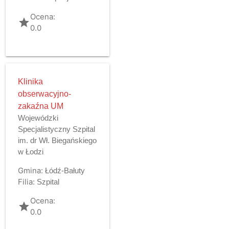
Ocena:
grade
0.0
Klinika
obserwacyjno-
zakaźna UM
Wojewódzki
Specjalistyczny Szpital
im. dr Wł. Biegańskiego
w Łodzi
Gmina:
Łódź-Bałuty
Filia:
Szpital
Ocena:
grade
0.0