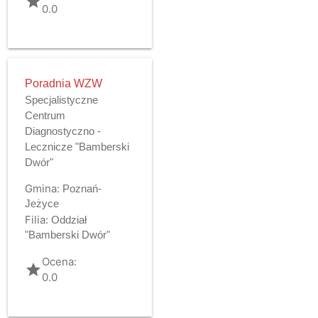
grade
0.0
Poradnia WZW
Specjalistyczne
Centrum
Diagnostyczno -
Lecznicze "Bamberski
Dwór"
Gmina:
Poznań-
Jeżyce
Filia:
Oddział
"Bamberski Dwór"
Ocena:
grade
0.0