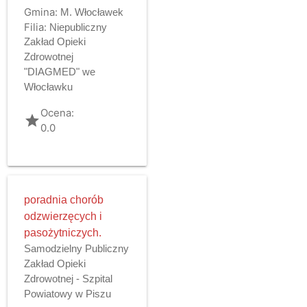
Gmina:
M. Włocławek
Filia:
Niepubliczny
Zakład Opieki
Zdrowotnej
"DIAGMED" we
Włocławku
Ocena:
grade
0.0
poradnia chorób
odzwierzęcych i
pasożytniczych.
Samodzielny Publiczny
Zakład Opieki
Zdrowotnej - Szpital
Powiatowy w Piszu