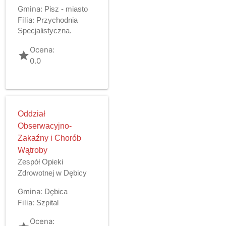
Gmina:
Pisz - miasto
Filia:
Przychodnia
Specjalistyczna.
Ocena:
grade
0.0
Oddział
Obserwacyjno-
Zakaźny i Chorób
Wątroby
Zespół Opieki
Zdrowotnej w Dębicy
Gmina:
Dębica
Filia:
Szpital
Ocena: