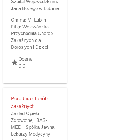
Szpital Wojewódzki im.
Jana Bożego w Lublinie
Gmina:
M. Lublin
Filia:
Wojewódzka
Przychodnia Chorób
Zakaźnych dla
Dorosłych i Dzieci
Ocena:
grade
0.0
Poradnia chorób
zakaźnych
Zakład Opieki
Zdrowotnej "BAS-
MED." Spółka Jawna
Lekarzy Medycyny