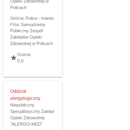
Opieki Zdrowotnej w
Policach
Gmina:
Police - miasto
Filia:
Samodzielny
Publiczny Zespół
Zakładów Opieki
Zdrowotnej w Policach
Ocena:
grade
0.0
Oddział
alergologiczny
Niepubliczny
Specjalistyczny Zakład
Opieki Zdrowotnej
"ALERGO-MED"