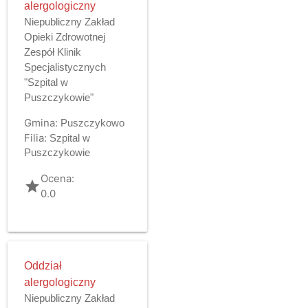
alergologiczny
Niepubliczny Zakład
Opieki Zdrowotnej
Zespół Klinik
Specjalistycznych
"Szpital w
Puszczykowie"
Gmina:
Puszczykowo
Filia:
Szpital w
Puszczykowie
Ocena:
grade
0.0
Oddział
alergologiczny
Niepubliczny Zakład