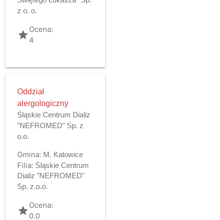
Świętego Łukasza" Sp.
z o. o.
Ocena:
grade
4
Oddział
alergologiczny
Śląskie Centrum Dializ
"NEFROMED" Sp. z
o.o.
Gmina:
M. Katowice
Filia:
Śląskie Centrum
Dializ "NEFROMED"
Sp. z.o.o.
Ocena:
grade
0.0