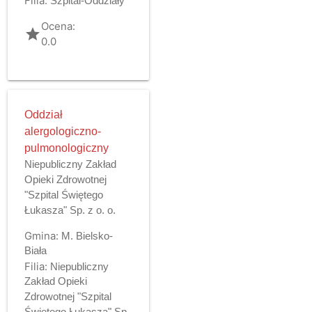
Filia:
Szpital-Oddziały
Ocena:
grade
0.0
Oddział
alergologiczno-
pulmonologiczny
Niepubliczny Zakład
Opieki Zdrowotnej
"Szpital Świętego
Łukasza" Sp. z o. o.
Gmina:
M. Bielsko-
Biała
Filia:
Niepubliczny
Zakład Opieki
Zdrowotnej "Szpital