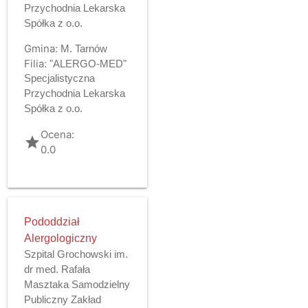
Przychodnia Lekarska
Spółka z o.o.
Gmina:
M. Tarnów
Filia:
"ALERGO-MED"
Specjalistyczna
Przychodnia Lekarska
Spółka z o.o.
Ocena:
grade
0.0
Pododdział
Alergologiczny
Szpital Grochowski im.
dr med. Rafała
Masztaka Samodzielny
Publiczny Zakład