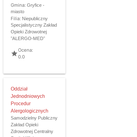
Gmina:
Gryfice -
miasto
Filia:
Niepubliczny
Specjalistyczny Zakład
Opieki Zdrowotnej
"ALERGO-MED"
Ocena:
grade
0.0
Oddział
Jednodniowych
Procedur
Alergologicznych
Samodzielny Publiczny
Zakład Opieki
Zdrowotnej Centralny