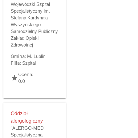
Wojewódzki Szpital
Specjalistyczny im.
Stefana Kardynała
Wyszyńskiego
Samodzielny Publiczny
Zakład Opieki
Zdrowotnej
Gmina:
M. Lublin
Filia:
Szpital
Ocena:
grade
0.0
Oddział
alergologiczny
"ALERGO-MED"
Specjalistyczna