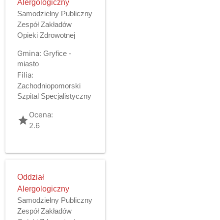
Alergologiczny
Samodzielny Publiczny
Zespół Zakładów
Opieki Zdrowotnej
Gmina:
Gryfice -
miasto
Filia:
Zachodniopomorski
Szpital Specjalistyczny
Ocena:
grade
2.6
Oddział
Alergologiczny
Samodzielny Publiczny
Zespół Zakładów