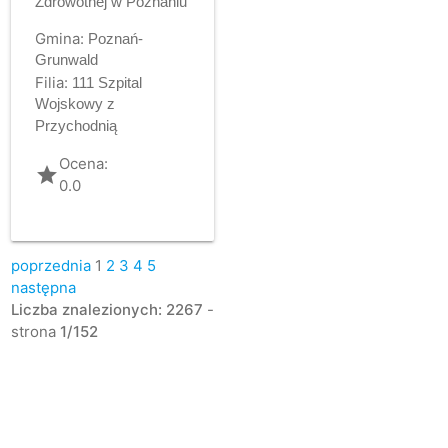
Zdrowotnej w Poznaniu
Gmina:
Poznań-
Grunwald
Filia:
111 Szpital
Wojskowy z
Przychodnią
Ocena:
grade
0.0
poprzednia
1
2
3
4
5
następna
Liczba znalezionych: 2267
-
strona
1/152