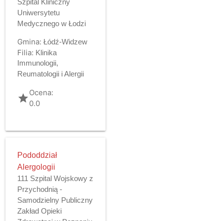
Szpital Kliniczny
Uniwersytetu
Medycznego w Łodzi
Gmina:
Łódź-Widzew
Filia:
Klinika
Immunologii,
Reumatologii i Alergii
Ocena:
grade
0.0
Pododdział
Alergologii
111 Szpital Wojskowy z
Przychodnią -
Samodzielny Publiczny
Zakład Opieki