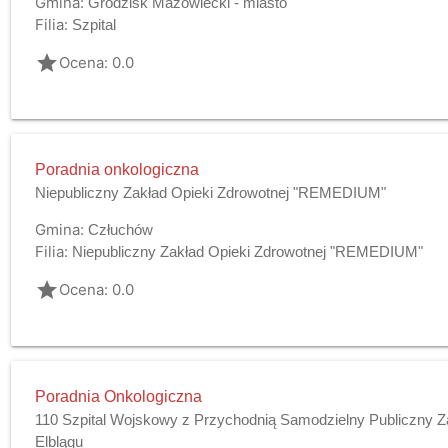
Gmina:
Grodzisk Mazowiecki - miasto
Filia:
Szpital
grade
Ocena: 0.0
Poradnia onkologiczna
Niepubliczny Zakład Opieki Zdrowotnej "REMEDIUM"
Gmina:
Człuchów
Filia:
Niepubliczny Zakład Opieki Zdrowotnej "REMEDIUM"
grade
Ocena: 0.0
Poradnia Onkologiczna
110 Szpital Wojskowy z Przychodnią Samodzielny Publiczny Z
Elblągu