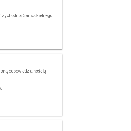
 Przychodnią Samodzielnego
czoną odpowiedzialnością
o.