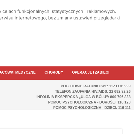
 celach funkcjonalnych, statystycznych i reklamowych.
serwisu internetowego, bez zmiany ustawień przeglądarki
ACÓWKI MEDYCZNE
CHOROBY
OPERACJE I ZABIEGI
POGOTOWIE RATUNKOWE: 112 LUB 999
TELEFON ZAUFANIA HIV/AIDS: 22 692 82 26
INFOLINIA EKSPERCKA „ULGA W BÓLU”: 800 706 838
POMOC PSYCHOLOGICZNA - DOROŚLI: 116 123
POMOC PSYCHOLOGICZNA - DZIECI: 116 111