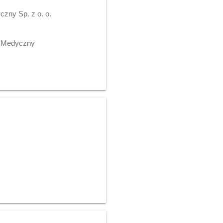
zny Sp. z o. o.
m Medyczny