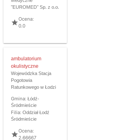
Medyczne
"EUROMED" Sp. z o.o.
Ocena:
grade
0.0
ambulatorium
okulistyczne
Wojewódzka Stacja
Pogotowia
Ratunkowego w Łodzi
Gmina:
Łódź-
Śródmieście
Filia:
Oddział Łodź
Śródmieście
Ocena:
grade
2.66667