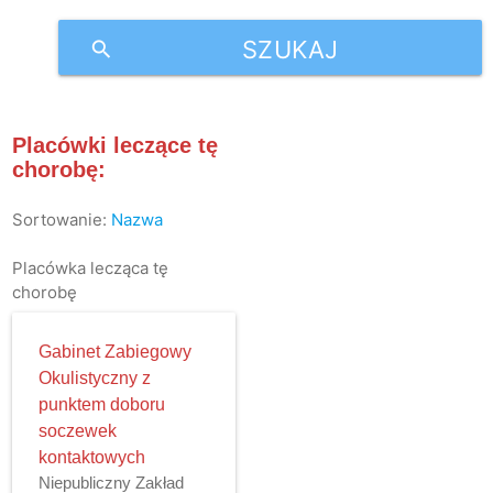
SZUKAJ
search
Placówki leczące tę
chorobę:
Sortowanie:
Nazwa
Placówka lecząca tę
chorobę
Gabinet Zabiegowy
Okulistyczny z
punktem doboru
soczewek
kontaktowych
Niepubliczny Zakład