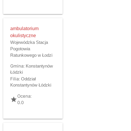
ambulatorium
okulistyczne
Wojewódzka Stacja
Pogotowia
Ratunkowego w Łodzi
Gmina:
Konstantynów
Łódzki
Filia:
Oddział
Konstantynów Łódzki
Ocena:
grade
0.0