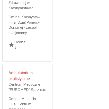
Zdrowotnej w
Krasnymstawie
Gmina:
Krasnystaw
Filia:
Dział Pomocy
Doraźnej - zespół
stacjonarny
Ocena:
grade
3
Ambulatorium
okulistyczne
Centrum Medyczne
"EUROMED" Sp. z o.o.
Gmina:
M. Lublin
Filia:
Centrum