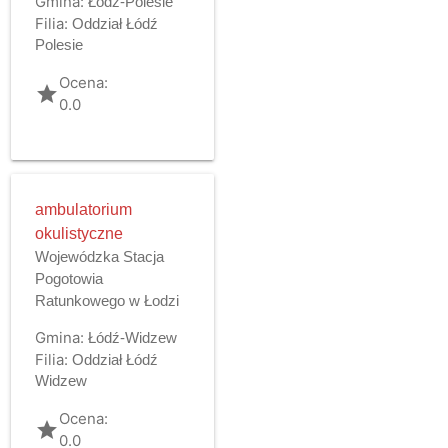
Gmina:
Łódź-Polesie
Filia:
Oddział Łódź
Polesie
Ocena:
grade
0.0
ambulatorium
okulistyczne
Wojewódzka Stacja
Pogotowia
Ratunkowego w Łodzi
Gmina:
Łódź-Widzew
Filia:
Oddział Łódź
Widzew
Ocena:
grade
0.0