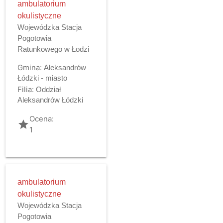
ambulatorium
okulistyczne
Wojewódzka Stacja
Pogotowia
Ratunkowego w Łodzi
Gmina:
Aleksandrów
Łódzki - miasto
Filia:
Oddział
Aleksandrów Łódzki
Ocena:
grade
1
ambulatorium
okulistyczne
Wojewódzka Stacja
Pogotowia