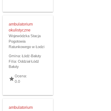
ambulatorium
okulistyczne
Wojewódzka Stacja
Pogotowia
Ratunkowego w Łodzi
Gmina:
Łódź-Bałuty
Filia:
Oddział Łódź
Bałuty
Ocena:
grade
0.0
ambulatorium