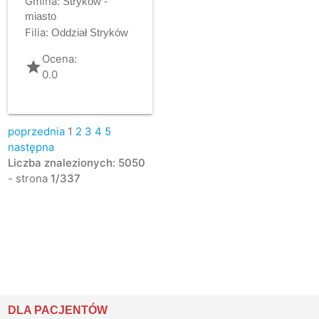
Gmina:
Stryków -
miasto
Filia:
Oddział Stryków
Ocena:
grade
0.0
poprzednia
1
2
3
4
5
następna
Liczba znalezionych: 5050
- strona
1/337
DLA PACJENTÓW