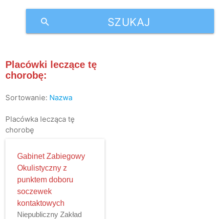
SZUKAJ
search
Placówki leczące tę
chorobę:
Sortowanie:
Nazwa
Placówka lecząca tę
chorobę
Gabinet Zabiegowy
Okulistyczny z
punktem doboru
soczewek
kontaktowych
Niepubliczny Zakład