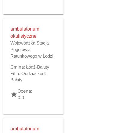
ambulatorium
okulistyczne
Wojewódzka Stacja
Pogotowia
Ratunkowego w Łodzi
Gmina:
Łódź-Bałuty
Filia:
Oddział Łódź
Bałuty
Ocena:
grade
0.0
ambulatorium