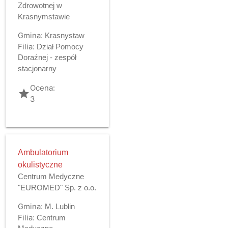
Zdrowotnej w
Krasnymstawie
Gmina:
Krasnystaw
Filia:
Dział Pomocy
Doraźnej - zespół
stacjonarny
Ocena:
grade
3
Ambulatorium
okulistyczne
Centrum Medyczne
"EUROMED" Sp. z o.o.
Gmina:
M. Lublin
Filia:
Centrum