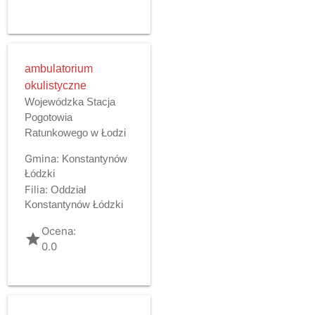
ambulatorium
okulistyczne
Wojewódzka Stacja
Pogotowia
Ratunkowego w Łodzi
Gmina:
Konstantynów
Łódzki
Filia:
Oddział
Konstantynów Łódzki
Ocena:
grade
0.0