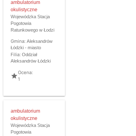
ambulatorium
okulistyczne
Wojewódzka Stacja
Pogotowia
Ratunkowego w Łodzi
Gmina:
Aleksandrów
Łódzki - miasto
Filia:
Oddział
Aleksandrów Łódzki
Ocena:
grade
1
ambulatorium
okulistyczne
Wojewódzka Stacja
Pogotowia