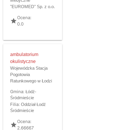
Medyczne
"EUROMED" Sp. z o.o.
Ocena:
grade
0.0
ambulatorium
okulistyczne
Wojewódzka Stacja
Pogotowia
Ratunkowego w Łodzi
Gmina:
Łódź-
Śródmieście
Filia:
Oddział Łodź
Śródmieście
Ocena:
grade
2.66667