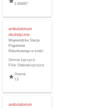
grade
2.66667
ambulatorium
okulistyczne
Wojewódzka Stacja
Pogotowia
Ratunkowego w Łodzi
Gmina:
Łęczyca
Filia:
Oddział Łęczyca
Ocena:
grade
1.5
ambulatorium