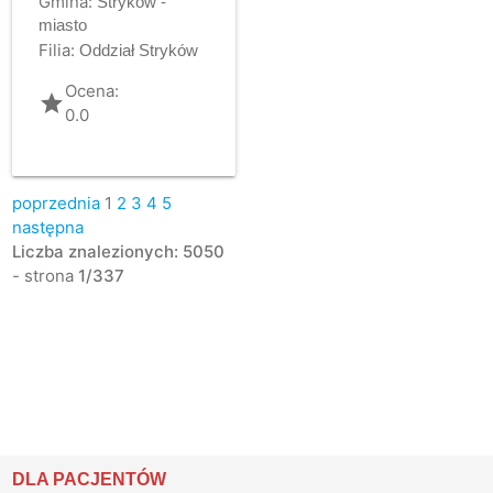
Gmina:
Stryków -
miasto
Filia:
Oddział Stryków
Ocena:
grade
0.0
poprzednia
1
2
3
4
5
następna
Liczba znalezionych: 5050
- strona
1/337
DLA PACJENTÓW