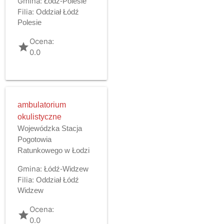
Gmina:
Łódź-Polesie
Filia:
Oddział Łódź
Polesie
Ocena:
grade
0.0
ambulatorium
okulistyczne
Wojewódzka Stacja
Pogotowia
Ratunkowego w Łodzi
Gmina:
Łódź-Widzew
Filia:
Oddział Łódź
Widzew
Ocena:
grade
0.0