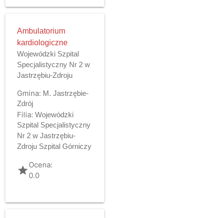
Ambulatorium
kardiologiczne
Wojewódzki Szpital
Specjalistyczny Nr 2 w
Jastrzębiu-Zdroju
Gmina:
M. Jastrzębie-
Zdrój
Filia:
Wojewódzki
Szpital Specjalistyczny
Nr 2 w Jastrzębiu-
Zdroju Szpital Górniczy
Ocena:
grade
0.0