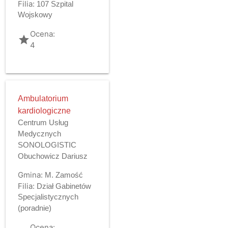
Filia:
107 Szpital
Wojskowy
Ocena:
grade
4
Ambulatorium
kardiologiczne
Centrum Usług
Medycznych
SONOLOGISTIC
Obuchowicz Dariusz
Gmina:
M. Zamość
Filia:
Dział Gabinetów
Specjalistycznych
(poradnie)
Ocena: