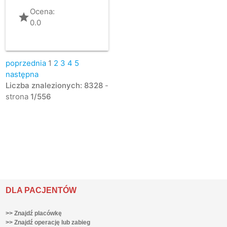
Ocena:
grade
0.0
poprzednia
1
2
3
4
5
następna
Liczba znalezionych: 8328
-
strona
1/556
DLA PACJENTÓW
>> Znajdź placówkę
>> Znajdź operację lub zabieg