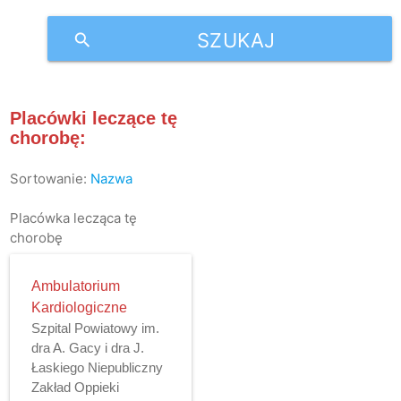
SZUKAJ
search
Placówki leczące tę
chorobę:
Sortowanie:
Nazwa
Placówka lecząca tę
chorobę
Ambulatorium
Kardiologiczne
Szpital Powiatowy im.
dra A. Gacy i dra J.
Łaskiego Niepubliczny
Zakład Oppieki