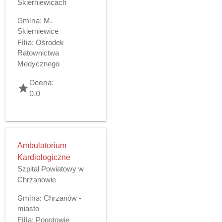
Skierniewicach
Gmina:
M.
Skierniewice
Filia:
Ośrodek
Ratownictwa
Medycznego
Ocena:
grade
0.0
Ambulatorium
Kardiologiczne
Szpital Powiatowy w
Chrzanowie
Gmina:
Chrzanów -
miasto
Filia:
Pogotowie