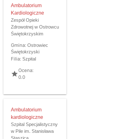
Ambulatorium
Kardiologiczne
Zespół Opieki
Zdrowotnej w Ostrowcu
Świętokrzyskim
Gmina:
Ostrowiec
Świętokrzyski
Filia:
Szpital
Ocena:
grade
0.0
Ambulatorium
kardiologiczne
Szpital Specjalistyczny
w Pile im. Stanisława
Staszica