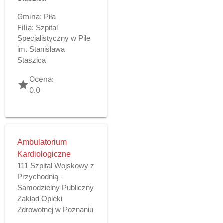
Gmina:
Piła
Filia:
Szpital
Specjalistyczny w Pile
im. Stanisława
Staszica
Ocena:
grade
0.0
Ambulatorium
Kardiologiczne
111 Szpital Wojskowy z
Przychodnią -
Samodzielny Publiczny
Zakład Opieki
Zdrowotnej w Poznaniu