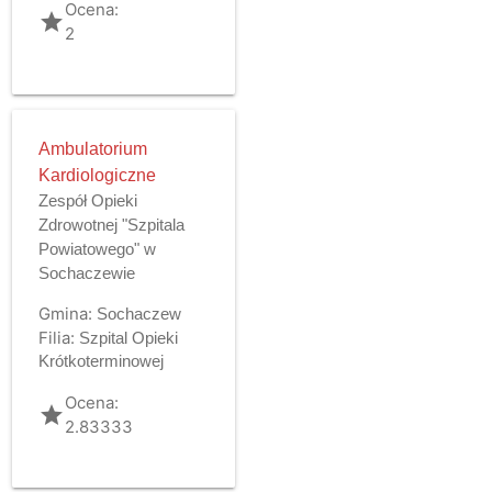
Ocena:
grade
2
Ambulatorium
Kardiologiczne
Zespół Opieki
Zdrowotnej "Szpitala
Powiatowego" w
Sochaczewie
Gmina:
Sochaczew
Filia:
Szpital Opieki
Krótkoterminowej
Ocena:
grade
2.83333