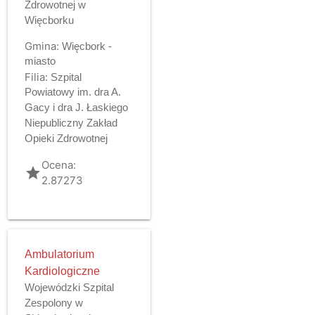
Zdrowotnej w
Więcborku
Gmina:
Więcbork -
miasto
Filia:
Szpital
Powiatowy im. dra A.
Gacy i dra J. Łaskiego
Niepubliczny Zakład
Opieki Zdrowotnej
Ocena:
grade
2.87273
Ambulatorium
Kardiologiczne
Wojewódzki Szpital
Zespolony w