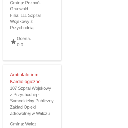
Gmina:
Poznań-
Grunwald
Filia:
111 Szpital
Wojskowy z
Przychodnią
Ocena:
grade
0.0
Ambulatorium
Kardiologiczne
107 Szpital Wojskowy
z Przychodnią -
Samodzielny Publiczny
Zakład Opieki
Zdrowotnej w Wałczu
Gmina:
Wałcz