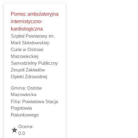
Pomoc ambulatoryjna
internistyczno-
kardiologiczna
Szpital Powiatowy im.
Marii Skłodowskiej-
Curie w Ostrowi
Mazowieckiej
Samodzielny Publiczny
Zespół Zakładów
Opieki Zdrowotnej
Gmina:
Ostrów
Mazowiecka
Filia:
Powiatowa Stacja
Pogotowia
Ratunkowego
Ocena:
grade
0.0