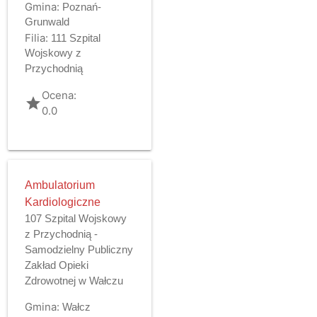
Gmina:
Poznań-
Grunwald
Filia:
111 Szpital
Wojskowy z
Przychodnią
Ocena:
grade
0.0
Ambulatorium
Kardiologiczne
107 Szpital Wojskowy
z Przychodnią -
Samodzielny Publiczny
Zakład Opieki
Zdrowotnej w Wałczu
Gmina:
Wałcz