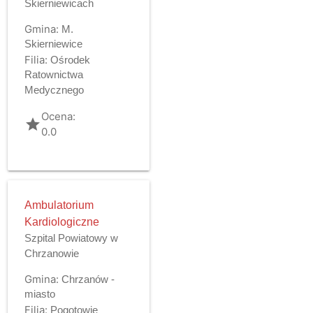
Skierniewicach
Gmina:
M.
Skierniewice
Filia:
Ośrodek
Ratownictwa
Medycznego
Ocena:
grade
0.0
Ambulatorium
Kardiologiczne
Szpital Powiatowy w
Chrzanowie
Gmina:
Chrzanów -
miasto
Filia:
Pogotowie