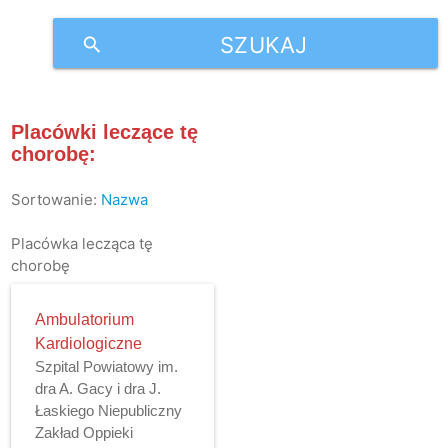
SZUKAJ
search
Placówki leczące tę
chorobę:
Sortowanie:
Nazwa
Placówka lecząca tę
chorobę
Ambulatorium
Kardiologiczne
Szpital Powiatowy im.
dra A. Gacy i dra J.
Łaskiego Niepubliczny
Zakład Oppieki