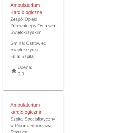
Ambulatorium
Kardiologiczne
Zespół Opieki
Zdrowotnej w Ostrowcu
Świętokrzyskim
Gmina:
Ostrowiec
Świętokrzyski
Filia:
Szpital
Ocena:
grade
0.0
Ambulatorium
kardiologiczne
Szpital Specjalistyczny
w Pile im. Stanisława
Staszica