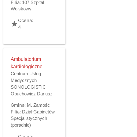
Filia:
107 Szpital
Wojskowy
Ocena:
grade
4
Ambulatorium
kardiologiczne
Centrum Usług
Medycznych
SONOLOGISTIC
Obuchowicz Dariusz
Gmina:
M. Zamość
Filia:
Dział Gabinetów
Specjalistycznych
(poradnie)
Ocena: