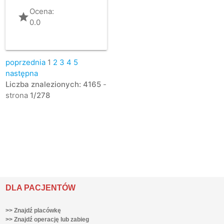
Ocena:
grade
0.0
poprzednia
1
2
3
4
5
następna
Liczba znalezionych: 4165
-
strona
1/278
DLA PACJENTÓW
>> Znajdź placówkę
>> Znajdź operację lub zabieg