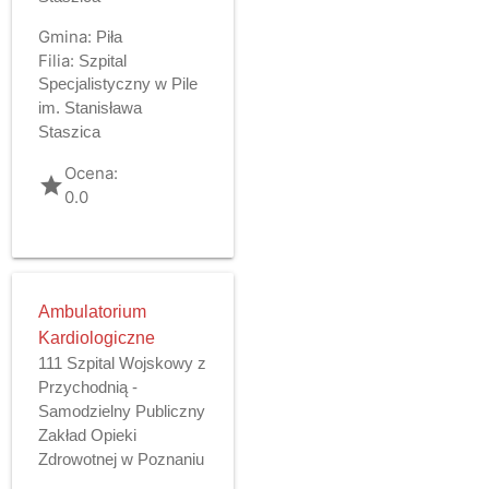
Gmina:
Piła
Filia:
Szpital
Specjalistyczny w Pile
im. Stanisława
Staszica
Ocena:
grade
0.0
Ambulatorium
Kardiologiczne
111 Szpital Wojskowy z
Przychodnią -
Samodzielny Publiczny
Zakład Opieki
Zdrowotnej w Poznaniu