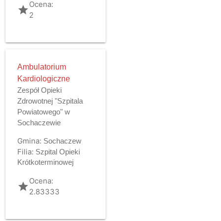
Ocena:
grade
2
Ambulatorium
Kardiologiczne
Zespół Opieki
Zdrowotnej "Szpitala
Powiatowego" w
Sochaczewie
Gmina:
Sochaczew
Filia:
Szpital Opieki
Krótkoterminowej
Ocena:
grade
2.83333