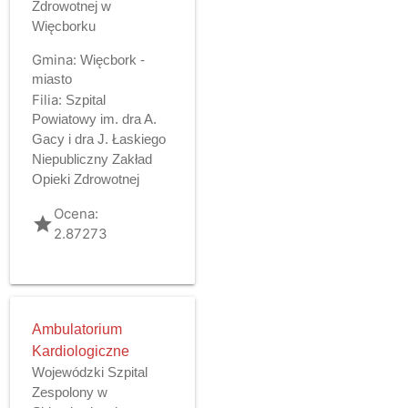
Zdrowotnej w
Więcborku
Gmina:
Więcbork -
miasto
Filia:
Szpital
Powiatowy im. dra A.
Gacy i dra J. Łaskiego
Niepubliczny Zakład
Opieki Zdrowotnej
Ocena:
grade
2.87273
Ambulatorium
Kardiologiczne
Wojewódzki Szpital
Zespolony w