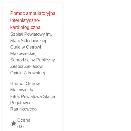
Pomoc ambulatoryjna
internistyczno-
kardiologiczna
Szpital Powiatowy im.
Marii Skłodowskiej-
Curie w Ostrowi
Mazowieckiej
Samodzielny Publiczny
Zespół Zakładów
Opieki Zdrowotnej
Gmina:
Ostrów
Mazowiecka
Filia:
Powiatowa Stacja
Pogotowia
Ratunkowego
Ocena:
grade
0.0