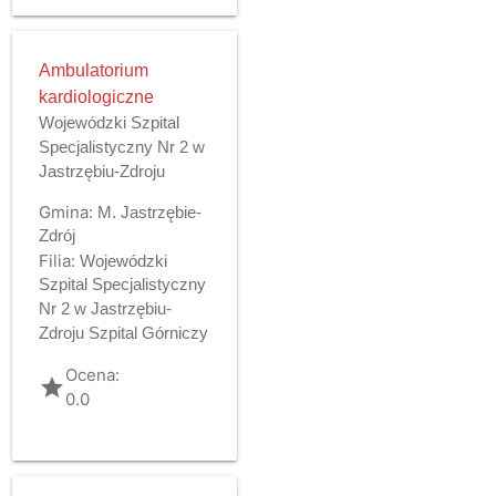
Ambulatorium
kardiologiczne
Wojewódzki Szpital
Specjalistyczny Nr 2 w
Jastrzębiu-Zdroju
Gmina:
M. Jastrzębie-
Zdrój
Filia:
Wojewódzki
Szpital Specjalistyczny
Nr 2 w Jastrzębiu-
Zdroju Szpital Górniczy
Ocena:
grade
0.0