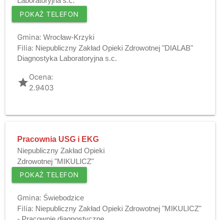
Laboratoryjna s.c.
POKAŻ TELEFON
Gmina:
Wrocław-Krzyki
Filia:
Niepubliczny Zakład Opieki Zdrowotnej "DIALAB"
Diagnostyka Laboratoryjna s.c.
Ocena:
grade
2.9403
Pracownia USG i EKG
Niepubliczny Zakład Opieki
Zdrowotnej "MIKULICZ"
POKAŻ TELEFON
Gmina:
Świebodzice
Filia:
Niepubliczny Zakład Opieki Zdrowotnej "MIKULICZ"
- Pracownie diagnostyczne