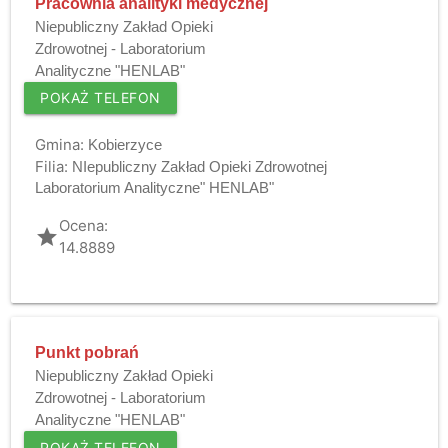
Pracownia analityki medycznej
Niepubliczny Zakład Opieki
Zdrowotnej - Laboratorium
Analityczne "HENLAB"
POKAŻ TELEFON
Gmina:
Kobierzyce
Filia:
NIepubliczny Zakład Opieki Zdrowotnej
Laboratorium Analityczne" HENLAB"
Ocena:
grade
14.8889
Punkt pobrań
Niepubliczny Zakład Opieki
Zdrowotnej - Laboratorium
Analityczne "HENLAB"
POKAŻ TELEFON