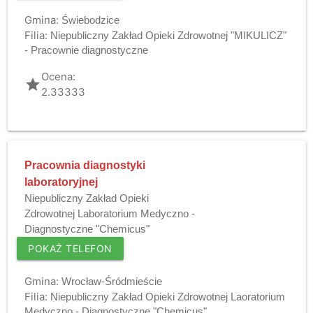
Gmina:
Świebodzice
Filia:
Niepubliczny Zakład Opieki Zdrowotnej "MIKULICZ"
- Pracownie diagnostyczne
Ocena:
grade
2.33333
Pracownia diagnostyki
laboratoryjnej
Niepubliczny Zakład Opieki
Zdrowotnej Laboratorium Medyczno -
Diagnostyczne "Chemicus"
POKAŻ TELEFON
Gmina:
Wrocław-Śródmieście
Filia:
Niepubliczny Zakład Opieki Zdrowotnej Laoratorium
Medyczno - Diagnostyczne "Chemicus"