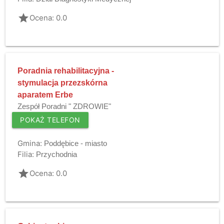
grade
Ocena: 0.0
Poradnia rehabilitacyjna -
stymulacja przezskórna
aparatem Erbe
Zespół Poradni " ZDROWIE"
POKAŻ TELEFON
Gmina:
Poddębice - miasto
Filia:
Przychodnia
grade
Ocena: 0.0