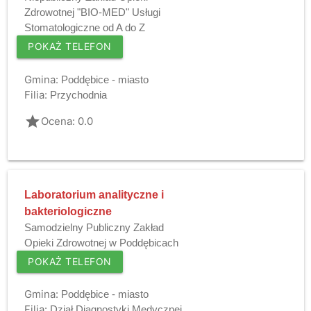
Zdrowotnej "BIO-MED" Usługi
Stomatologiczne od A do Z
POKAŻ TELEFON
Gmina:
Poddębice - miasto
Filia:
Przychodnia
grade
Ocena: 0.0
Laboratorium analityczne i
bakteriologiczne
Samodzielny Publiczny Zakład
Opieki Zdrowotnej w Poddębicach
POKAŻ TELEFON
Gmina:
Poddębice - miasto
Filia:
Dział Diagnostyki Medycznej