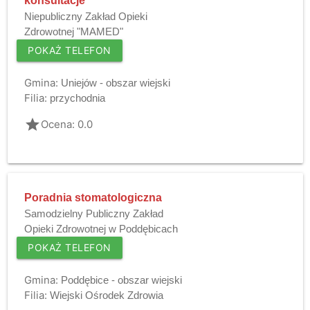
konsultacje
Niepubliczny Zakład Opieki
Zdrowotnej "MAMED"
POKAŻ TELEFON
Gmina:
Uniejów - obszar wiejski
Filia:
przychodnia
grade
Ocena: 0.0
Poradnia stomatologiczna
Samodzielny Publiczny Zakład
Opieki Zdrowotnej w Poddębicach
POKAŻ TELEFON
Gmina:
Poddębice - obszar wiejski
Filia:
Wiejski Ośrodek Zdrowia