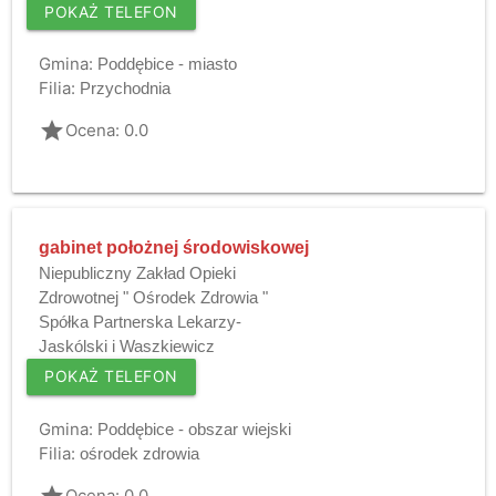
POKAŻ TELEFON
Gmina:
Poddębice - miasto
Filia:
Przychodnia
grade
Ocena: 0.0
gabinet położnej środowiskowej
Niepubliczny Zakład Opieki
Zdrowotnej " Ośrodek Zdrowia "
Spółka Partnerska Lekarzy-
Jaskólski i Waszkiewicz
POKAŻ TELEFON
Gmina:
Poddębice - obszar wiejski
Filia:
ośrodek zdrowia
grade
Ocena: 0.0