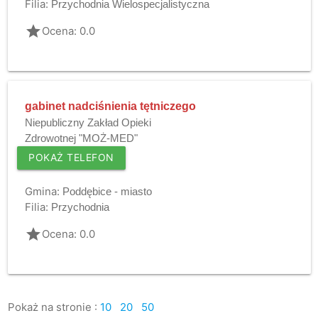
Filia:
Przychodnia Wielospecjalistyczna
grade
Ocena: 0.0
gabinet nadciśnienia tętniczego
Niepubliczny Zakład Opieki
Zdrowotnej "MOŻ-MED"
POKAŻ TELEFON
Gmina:
Poddębice - miasto
Filia:
Przychodnia
grade
Ocena: 0.0
Pokaż na stronie :
10
20
50