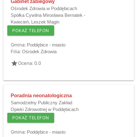
Gabinet zabiegowy
Ośrodek Zdrowia w Poddębicach
Spółka Cywilna Mirosława Bernatek -
Kwiecień, Leszek Magin
POKAŻ TELEFON
Gmina:
Poddębice - miasto
Filia:
Ośrodek Zdrowia
grade
Ocena: 0.0
Poradnia neonatologiczna
Samodzielny Publiczny Zakład
Opieki Zdrowotnej w Poddębicach
POKAŻ TELEFON
Gmina:
Poddębice - miasto