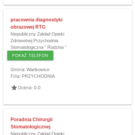
pracownia diagnostyki
obrazowej RTG
Niepubliczny Zakład Opieki
Zdrowotnej Przychodnia
Stomatologiczna " Rodzina "
POKAŻ TELEFON
Gmina:
Wartkowice
Filia:
PRZYCHODNIA
grade
Ocena: 0.0
Poradnia Chirurgii
Stomatologicznej
Niepubliczny Zakład Opieki