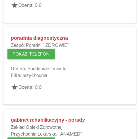
grade
Ocena: 0.0
poradnia diagnostyczna
Zespół Poradni " ZDROWIE"
POKAŻ TELEFON
Gmina:
Poddębice - miasto
Filia:
przychodnia
grade
Ocena: 0.0
gabinet rehabilitacyjny - porady
Zakład Opieki Zdrowotnej
Przychodnia Lekarska " ANAMED"