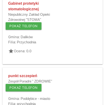
Gabinet protetyki
stomatologicznej
Niepubliczny Zakład Opieki
Zdrowotnej "STOMA"
POKAŻ TELEFON
Gmina:
Dalików
Filia:
Przychodnia
grade
Ocena: 0.0
punkt szczepień
Zespół Poradni " ZDROWIE"
POKAŻ TELEFON
Gmina:
Poddębice - miasto
Filia:
przychodnia