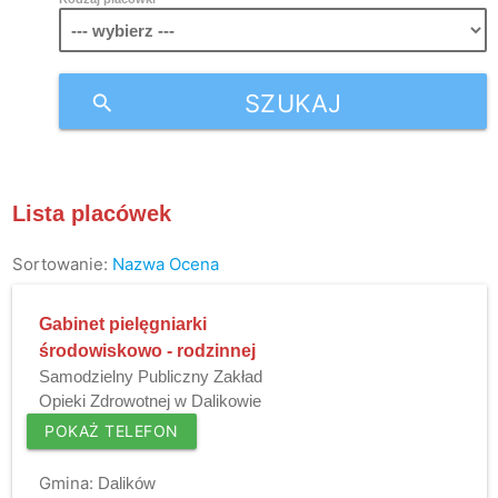
SZUKAJ
search
Lista placówek
Sortowanie:
Nazwa
Ocena
Gabinet pielęgniarki
środowiskowo - rodzinnej
Samodzielny Publiczny Zakład
Opieki Zdrowotnej w Dalikowie
POKAŻ TELEFON
Gmina:
Dalików