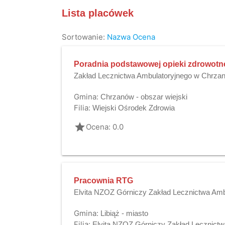
Lista placówek
Sortowanie:
Nazwa
Ocena
Poradnia podstawowej opieki zdrowotn
Zakład Lecznictwa Ambulatoryjnego w Chrza
Gmina:
Chrzanów - obszar wiejski
Filia:
Wiejski Ośrodek Zdrowia
grade
Ocena: 0.0
Pracownia RTG
Elvita NZOZ Górniczy Zakład Lecznictwa Amb
Gmina:
Libiąż - miasto
Filia:
Elvita NZOZ Górniczy Zakład Lecznictw