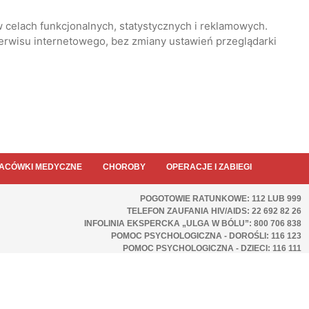
 celach funkcjonalnych, statystycznych i reklamowych.
serwisu internetowego, bez zmiany ustawień przeglądarki
ACÓWKI MEDYCZNE
CHOROBY
OPERACJE I ZABIEGI
POGOTOWIE RATUNKOWE: 112 LUB 999
TELEFON ZAUFANIA HIV/AIDS: 22 692 82 26
INFOLINIA EKSPERCKA „ULGA W BÓLU”: 800 706 838
POMOC PSYCHOLOGICZNA - DOROŚLI: 116 123
POMOC PSYCHOLOGICZNA - DZIECI: 116 111