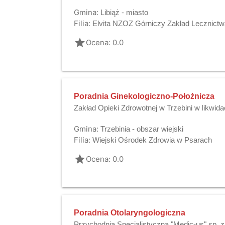
Gmina:
Libiąż - miasto
Filia:
Elvita NZOZ Górniczy Zakład Lecznictw
grade
Ocena: 0.0
Poradnia Ginekologiczno-Położnicza
Zakład Opieki Zdrowotnej w Trzebini w likwidac
Gmina:
Trzebinia - obszar wiejski
Filia:
Wiejski Ośrodek Zdrowia w Psarach
grade
Ocena: 0.0
Poradnia Otolaryngologiczna
Przychodnia Specjalistyczna "Medic-us" sp. z