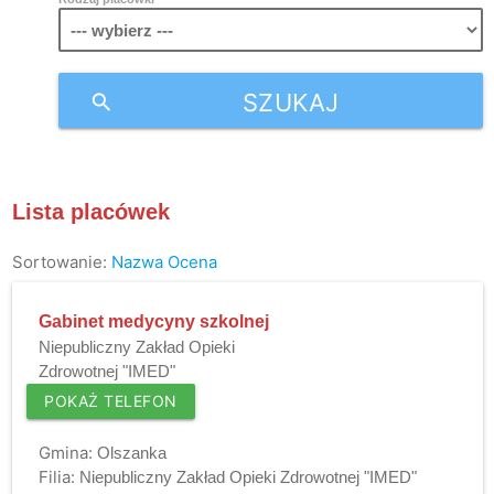
SZUKAJ
search
Lista placówek
Sortowanie:
Nazwa
Ocena
Gabinet medycyny szkolnej
Niepubliczny Zakład Opieki
Zdrowotnej "IMED"
POKAŻ TELEFON
Gmina:
Olszanka
Filia:
Niepubliczny Zakład Opieki Zdrowotnej "IMED"