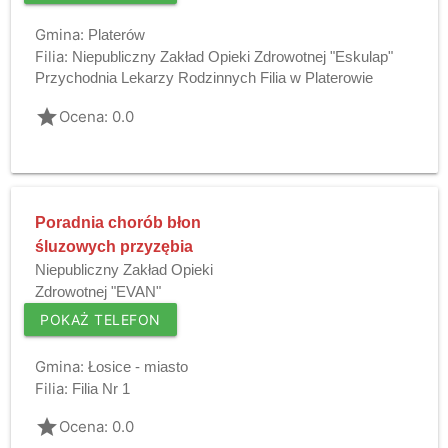
Gmina:
Platerów
Filia:
Niepubliczny Zakład Opieki Zdrowotnej "Eskulap"
Przychodnia Lekarzy Rodzinnych Filia w Platerowie
grade
Ocena: 0.0
Poradnia chorób błon
śluzowych przyzębia
Niepubliczny Zakład Opieki
Zdrowotnej "EVAN"
POKAŻ TELEFON
Gmina:
Łosice - miasto
Filia:
Filia Nr 1
grade
Ocena: 0.0