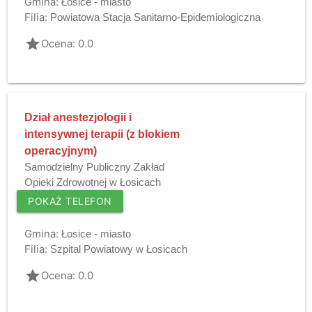
Gmina:
Łosice - miasto
Filia:
Powiatowa Stacja Sanitarno-Epidemiologiczna
grade
Ocena: 0.0
Dział anestezjologii i
intensywnej terapii (z blokiem
operacyjnym)
Samodzielny Publiczny Zakład
Opieki Zdrowotnej w Łosicach
POKAŻ TELEFON
Gmina:
Łosice - miasto
Filia:
Szpital Powiatowy w Łosicach
grade
Ocena: 0.0