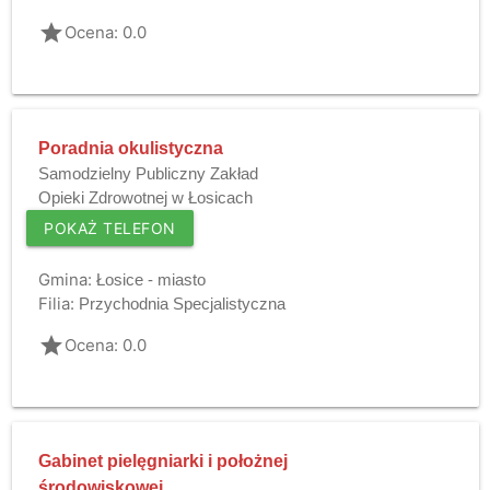
grade
Ocena: 0.0
Poradnia okulistyczna
Samodzielny Publiczny Zakład
Opieki Zdrowotnej w Łosicach
POKAŻ TELEFON
Gmina:
Łosice - miasto
Filia:
Przychodnia Specjalistyczna
grade
Ocena: 0.0
Gabinet pielęgniarki i położnej
środowiskowej