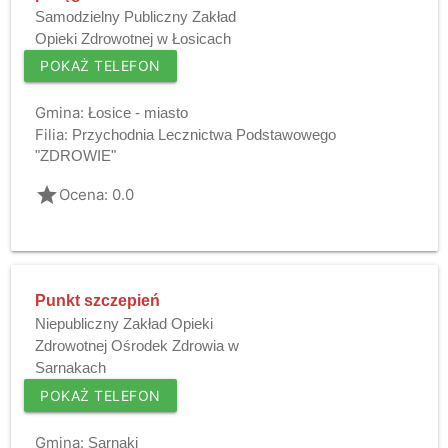
Samodzielny Publiczny Zakład
Opieki Zdrowotnej w Łosicach
POKAŻ TELEFON
Gmina:
Łosice - miasto
Filia:
Przychodnia Lecznictwa Podstawowego
"ZDROWIE"
grade
Ocena: 0.0
Punkt szczepień
Niepubliczny Zakład Opieki
Zdrowotnej Ośrodek Zdrowia w
Sarnakach
POKAŻ TELEFON
Gmina:
Sarnaki