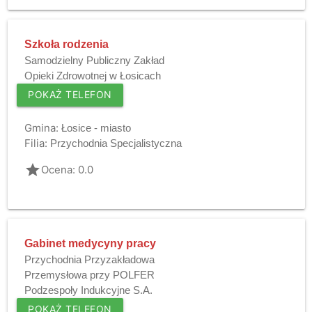
Szkoła rodzenia
Samodzielny Publiczny Zakład
Opieki Zdrowotnej w Łosicach
POKAŻ TELEFON
Gmina:
Łosice - miasto
Filia:
Przychodnia Specjalistyczna
grade
Ocena: 0.0
Gabinet medycyny pracy
Przychodnia Przyzakładowa
Przemysłowa przy POLFER
Podzespoły Indukcyjne S.A.
POKAŻ TELEFON