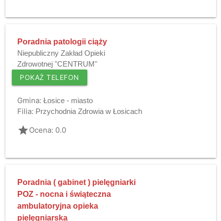
Poradnia patologii ciąży
Niepubliczny Zakład Opieki
Zdrowotnej "CENTRUM"
POKAŻ TELEFON
Gmina:
Łosice - miasto
Filia:
Przychodnia Zdrowia w Łosicach
grade
Ocena: 0.0
Poradnia ( gabinet ) pielęgniarki
POZ - nocna i świąteczna
ambulatoryjna opieka
pielęgniarska