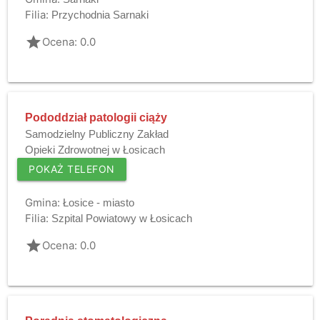
Filia:
Przychodnia Sarnaki
grade
Ocena: 0.0
Pododdział patologii ciąży
Samodzielny Publiczny Zakład
Opieki Zdrowotnej w Łosicach
POKAŻ TELEFON
Gmina:
Łosice - miasto
Filia:
Szpital Powiatowy w Łosicach
grade
Ocena: 0.0