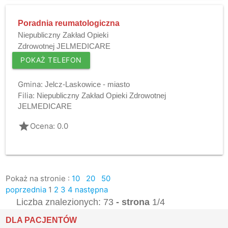
Poradnia reumatologiczna
Niepubliczny Zakład Opieki
Zdrowotnej JELMEDICARE
POKAŻ TELEFON
Gmina:
Jelcz-Laskowice - miasto
Filia:
Niepubliczny Zakład Opieki Zdrowotnej
JELMEDICARE
grade
Ocena: 0.0
Pokaż na stronie :
10
20
50
poprzednia
1
2
3
4
następna
Liczba znalezionych: 73
- strona
1/4
DLA PACJENTÓW