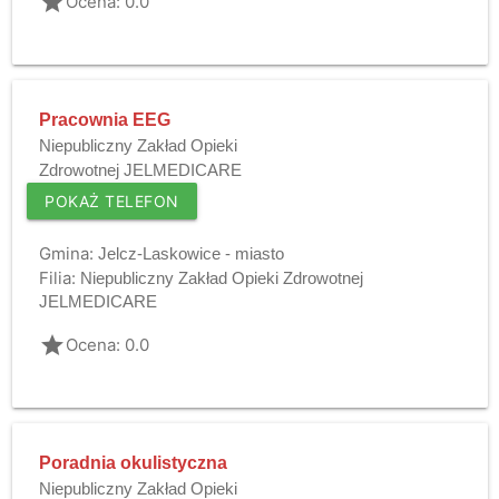
grade
Ocena: 0.0
Pracownia EEG
Niepubliczny Zakład Opieki
Zdrowotnej JELMEDICARE
POKAŻ TELEFON
Gmina:
Jelcz-Laskowice - miasto
Filia:
Niepubliczny Zakład Opieki Zdrowotnej
JELMEDICARE
grade
Ocena: 0.0
Poradnia okulistyczna
Niepubliczny Zakład Opieki