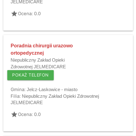
JELMEDICARE
grade
Ocena: 0.0
Poradnia chirurgii urazowo
ortopedycznej
Niepubliczny Zakład Opieki
Zdrowotnej JELMEDICARE
POKAŻ TELEFON
Gmina:
Jelcz-Laskowice - miasto
Filia:
Niepubliczny Zakład Opieki Zdrowotnej
JELMEDICARE
grade
Ocena: 0.0