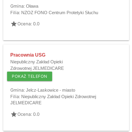
Gmina:
Oława
Filia:
NZOZ FONO Centrum Protetyki Słuchu
grade
Ocena: 0.0
Pracownia USG
Niepubliczny Zakład Opieki
Zdrowotnej JELMEDICARE
POKAŻ TELEFON
Gmina:
Jelcz-Laskowice - miasto
Filia:
Niepubliczny Zakład Opieki Zdrowotnej
JELMEDICARE
grade
Ocena: 0.0