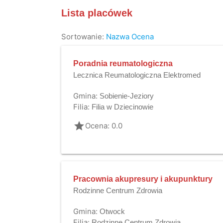
Lista placówek
Sortowanie:
Nazwa
Ocena
Poradnia reumatologiczna
Lecznica Reumatologiczna Elektromed
Gmina:
Sobienie-Jeziory
Filia:
Filia w Dziecinowie
grade
Ocena: 0.0
Pracownia akupresury i akupunktury
Rodzinne Centrum Zdrowia
Gmina:
Otwock
Filia:
Rodzinne Centrum Zdrowia