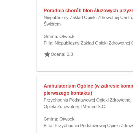
Poradnia chorób błon śluzowych przyz
Niepubliczny Zakład Opieki Zdrowotnej Cen
Świdrem
Gmina:
Otwock
Filia:
Niepubliczny Zakład Opieki Zdrowotne
grade
Ocena: 0.0
Ambulatorium Ogólne (w zakresie kompe
pierwszego kontaktu)
Przychodnia Podstawowej Opieki Zdrowotnej 
Opieki Zdrowotnej TM-med S.C.
Gmina:
Otwock
Filia:
Przychodnia Podstawowej Opieki Zdrowo