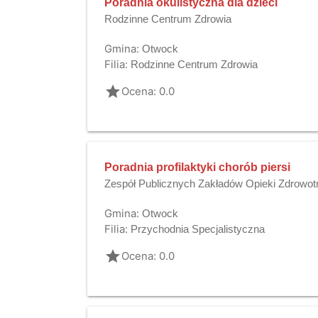
Poradnia okulistyczna dla dzieci
Rodzinne Centrum Zdrowia
Gmina:
Otwock
Filia:
Rodzinne Centrum Zdrowia
grade
Ocena: 0.0
Poradnia profilaktyki chorób piersi
Zespół Publicznych Zakładów Opieki Zdrowo
Gmina:
Otwock
Filia:
Przychodnia Specjalistyczna
grade
Ocena: 0.0