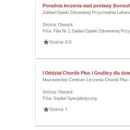
Poradnia leczenia wad postawy (konsult
Zakład Opieki Zdrowotnej Przychodnia Lekar
Gmina:
Otwock
Filia:
Filia Nr 1 Zakład Opieki Zdrowotnej Pr
grade
Ocena: 0.0
I Oddział Chorób Płuc i Gruźlicy dla dziec
Mazowieckie Centrum Leczenia Chorób Płuc 
Gmina:
Otwock
Filia:
Szpital Specjalistyczny
grade
Ocena: 1