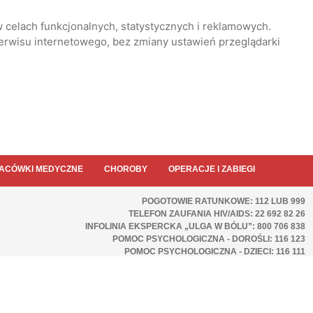
 celach funkcjonalnych, statystycznych i reklamowych.
serwisu internetowego, bez zmiany ustawień przeglądarki
ACÓWKI MEDYCZNE
CHOROBY
OPERACJE I ZABIEGI
POGOTOWIE RATUNKOWE: 112 LUB 999
TELEFON ZAUFANIA HIV/AIDS: 22 692 82 26
INFOLINIA EKSPERCKA „ULGA W BÓLU”: 800 706 838
POMOC PSYCHOLOGICZNA - DOROŚLI: 116 123
POMOC PSYCHOLOGICZNA - DZIECI: 116 111