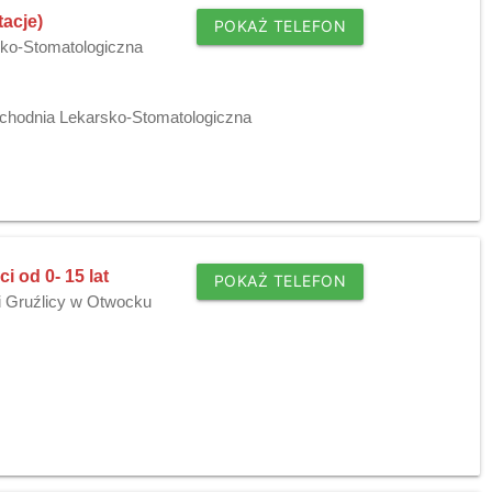
acje)
POKAŻ TELEFON
sko-Stomatologiczna
zychodnia Lekarsko-Stomatologiczna
i od 0- 15 lat
POKAŻ TELEFON
i Gruźlicy w Otwocku