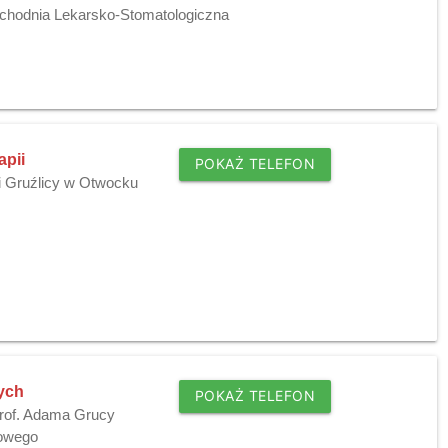
zychodnia Lekarsko-Stomatologiczna
apii
POKAŻ TELEFON
i Gruźlicy w Otwocku
ych
POKAŻ TELEFON
prof. Adama Grucy
owego