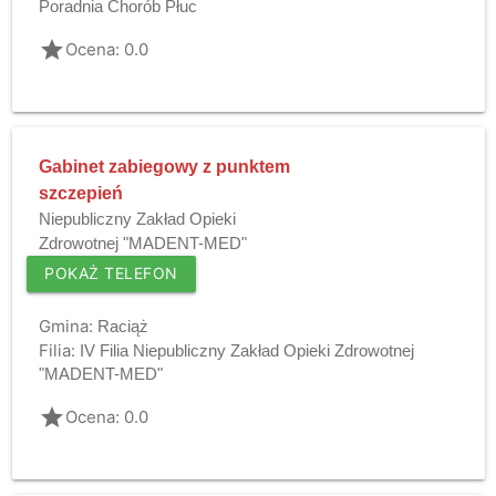
Poradnia Chorób Płuc
grade
Ocena: 0.0
Gabinet zabiegowy z punktem
szczepień
Niepubliczny Zakład Opieki
Zdrowotnej "MADENT-MED"
POKAŻ TELEFON
Gmina:
Raciąż
Filia:
IV Filia Niepubliczny Zakład Opieki Zdrowotnej
"MADENT-MED"
grade
Ocena: 0.0