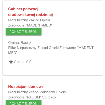
Gabinet położnej
środowiskowej-rodzinnej
Niepubliczny Zakład Opieki
Zdrowotnej "MADENT-MED"
POKAŻ TELEFON
Gmina:
Raciąż
Filia:
Niepubliczny Zakład Opieki Zdrowotnej "MADENT-
MED"
grade
Ocena: 0.0
Hospicjum domowe
Niepubliczny Zespół Zakładów Opieki
Zdrowotnej "PALIUM" Sp. z o.o.
POKAŻ TELEFON