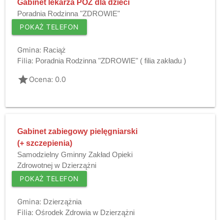
Gabinet lekarza POZ dla dzieci
Poradnia Rodzinna "ZDROWIE"
POKAŻ TELEFON
Gmina:
Raciąż
Filia:
Poradnia Rodzinna "ZDROWIE" ( filia zakładu )
grade
Ocena: 0.0
Gabinet zabiegowy pielęgniarski
(+ szczepienia)
Samodzielny Gminny Zakład Opieki
Zdrowotnej w Dzierzążni
POKAŻ TELEFON
Gmina:
Dzierzążnia
Filia:
Ośrodek Zdrowia w Dzierzążni