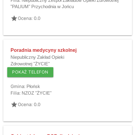
Filia:
Niepubliczny Zespół Zakładów Opieki Zdrowotnej
"PALIUM" Przychodnia w Jońcu
grade
Ocena: 0.0
Poradnia medycyny szkolnej
Niepubliczny Zakład Opieki
Zdrowotnej "ŻYCIE"
POKAŻ TELEFON
Gmina:
Płońsk
Filia:
NZOZ "ŻYCIE"
grade
Ocena: 0.0