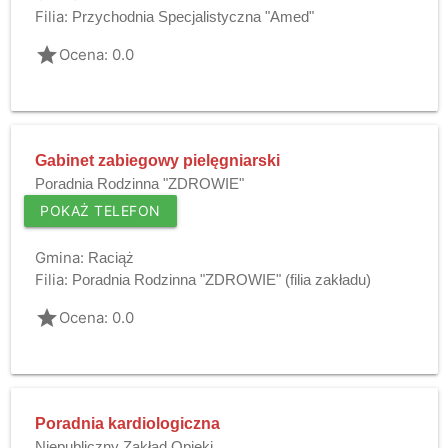
Filia:
Przychodnia Specjalistyczna "Amed"
grade
Ocena: 0.0
Gabinet zabiegowy pielęgniarski
Poradnia Rodzinna "ZDROWIE"
POKAŻ TELEFON
Gmina:
Raciąż
Filia:
Poradnia Rodzinna "ZDROWIE" (filia zakładu)
grade
Ocena: 0.0
Poradnia kardiologiczna
Niepubliczny Zakład Opieki