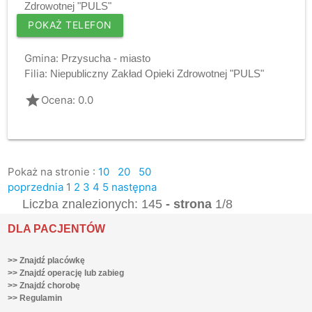
Zdrowotnej "PULS"
POKAŻ TELEFON
Gmina:
Przysucha - miasto
Filia:
Niepubliczny Zakład Opieki Zdrowotnej "PULS"
grade
Ocena: 0.0
Pokaż na stronie :
10
20
50
poprzednia
1
2
3
4
5
następna
Liczba znalezionych: 145
- strona
1/8
DLA PACJENTÓW
>> Znajdź placówkę
>> Znajdź operację lub zabieg
>> Znajdź chorobę
>> Regulamin