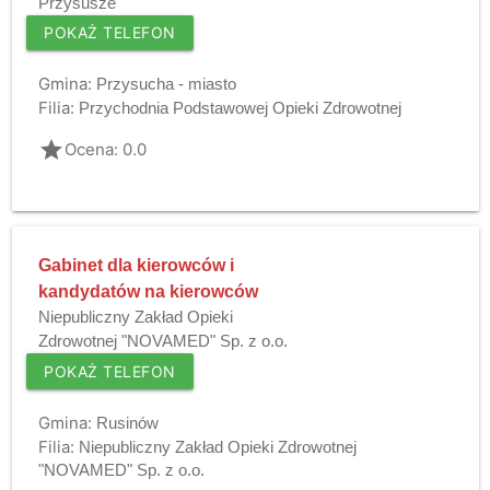
Przysusze
POKAŻ TELEFON
Gmina:
Przysucha - miasto
Filia:
Przychodnia Podstawowej Opieki Zdrowotnej
grade
Ocena: 0.0
Gabinet dla kierowców i
kandydatów na kierowców
Niepubliczny Zakład Opieki
Zdrowotnej "NOVAMED" Sp. z o.o.
POKAŻ TELEFON
Gmina:
Rusinów
Filia:
Niepubliczny Zakład Opieki Zdrowotnej
"NOVAMED" Sp. z o.o.