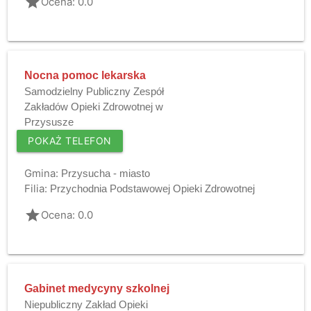
grade
Ocena: 0.0
Nocna pomoc lekarska
Samodzielny Publiczny Zespół
Zakładów Opieki Zdrowotnej w
Przysusze
POKAŻ TELEFON
Gmina:
Przysucha - miasto
Filia:
Przychodnia Podstawowej Opieki Zdrowotnej
grade
Ocena: 0.0
Gabinet medycyny szkolnej
Niepubliczny Zakład Opieki