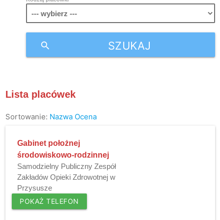
SZUKAJ
search
Lista placówek
Sortowanie:
Nazwa
Ocena
Gabinet położnej
środowiskowo-rodzinnej
Samodzielny Publiczny Zespół
Zakładów Opieki Zdrowotnej w
Przysusze
POKAŻ TELEFON