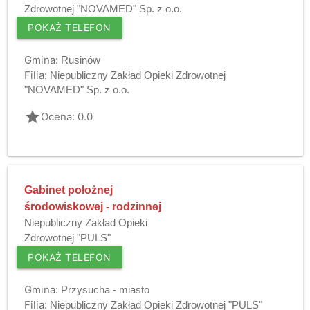
Zdrowotnej "NOVAMED" Sp. z o.o.
POKAŻ TELEFON
Gmina:
Rusinów
Filia:
Niepubliczny Zakład Opieki Zdrowotnej
"NOVAMED" Sp. z o.o.
grade
Ocena: 0.0
Gabinet położnej
środowiskowej - rodzinnej
Niepubliczny Zakład Opieki
Zdrowotnej "PULS"
POKAŻ TELEFON
Gmina:
Przysucha - miasto
Filia:
Niepubliczny Zakład Opieki Zdrowotnej "PULS"