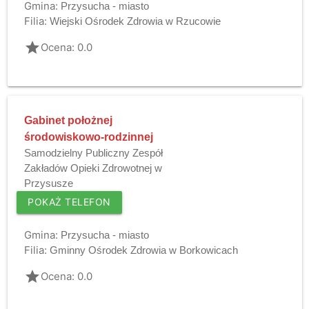
Gmina:
Przysucha - miasto
Filia:
Wiejski Ośrodek Zdrowia w Rzucowie
grade
Ocena: 0.0
Gabinet położnej
środowiskowo-rodzinnej
Samodzielny Publiczny Zespół
Zakładów Opieki Zdrowotnej w
Przysusze
POKAŻ TELEFON
Gmina:
Przysucha - miasto
Filia:
Gminny Ośrodek Zdrowia w Borkowicach
grade
Ocena: 0.0