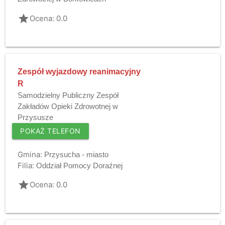
grade
Ocena: 0.0
Zespół wyjazdowy reanimacyjny
R
Samodzielny Publiczny Zespół
Zakładów Opieki Zdrowotnej w
Przysusze
POKAŻ TELEFON
Gmina:
Przysucha - miasto
Filia:
Oddział Pomocy Doraźnej
grade
Ocena: 0.0