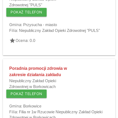
Zdrowotnej "PULS"
POKAŻ TELEFON
Gmina:
Przysucha - miasto
Filia:
Niepubliczny Zakład Opieki Zdrowotnej "PULS"
grade
Ocena: 0.0
Poradnia promocji zdrowia w
zakresie działania zakładu
Niepubliczny Zakład Opieki
Zdrowotnej w Borkowicach
POKAŻ TELEFON
Gmina:
Borkowice
Filia:
Filia nr 1w Rzucowie Niepubliczny Zakład Opieki
Zdrowotnej w Borkowicach