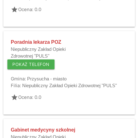
grade
Ocena: 0.0
Poradnia lekarza POZ
Niepubliczny Zakład Opieki
Zdrowotnej "PULS"
POKAŻ TELEFON
Gmina:
Przysucha - miasto
Filia:
Niepubliczny Zakład Opieki Zdrowotnej "PULS"
grade
Ocena: 0.0
Gabinet medycyny szkolnej
Niepubliczny Zakład Opieki