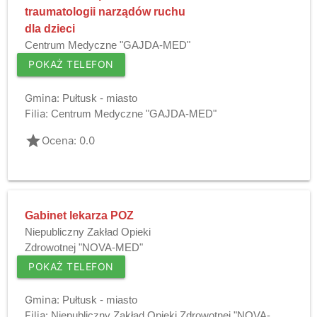
traumatologii narządów ruchu
dla dzieci
Centrum Medyczne "GAJDA-MED"
POKAŻ TELEFON
Gmina:
Pułtusk - miasto
Filia:
Centrum Medyczne "GAJDA-MED"
grade
Ocena: 0.0
Gabinet lekarza POZ
Niepubliczny Zakład Opieki
Zdrowotnej "NOVA-MED"
POKAŻ TELEFON
Gmina:
Pułtusk - miasto
Filia:
Niepubliczny Zakład Opieki Zdrowotnej "NOVA-