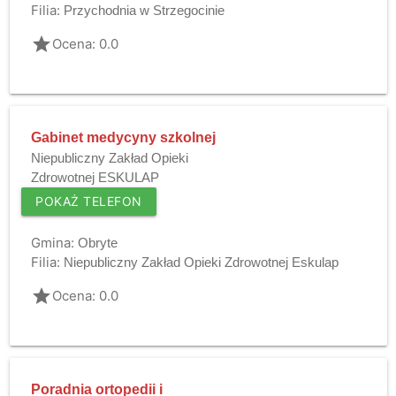
Filia:
Przychodnia w Strzegocinie
grade
Ocena: 0.0
Gabinet medycyny szkolnej
Niepubliczny Zakład Opieki
Zdrowotnej ESKULAP
POKAŻ TELEFON
Gmina:
Obryte
Filia:
Niepubliczny Zakład Opieki Zdrowotnej Eskulap
grade
Ocena: 0.0
Poradnia ortopedii i