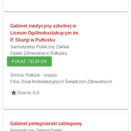
Gabinet medycyny szkolnej w
Liceum Ogólnokształcącym im.
P. Skargi w Pułtusku
Samodzielny Publiczny Zakład
Opieki Zdrowotnej w Pułtusku
POKAŻ TELEFON
Gmina:
Pułtusk - miasto
Filia:
Dział Ambulatoryjnych Świadczeń Zdrowotnych
grade
Ocena: 0.0
Gabinet pielęgniarski zabiegowy
Niepubliczny Zakład Opieki