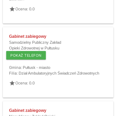
grade
Ocena: 0.0
Gabinet zabiegowy
Samodzielny Publiczny Zakład
Opieki Zdrowotnej w Pułtusku
POKAŻ TELEFON
Gmina:
Pułtusk - miasto
Filia:
Dział Ambulatoryjnych Świadczeń Zdrowotnych
grade
Ocena: 0.0
Gabinet zabiegowy