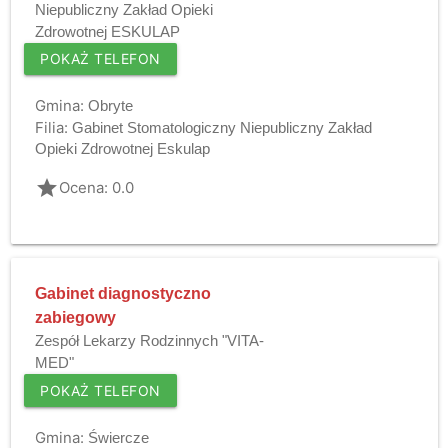
Niepubliczny Zakład Opieki
Zdrowotnej ESKULAP
POKAŻ TELEFON
Gmina:
Obryte
Filia:
Gabinet Stomatologiczny Niepubliczny Zakład
Opieki Zdrowotnej Eskulap
grade
Ocena: 0.0
Gabinet diagnostyczno
zabiegowy
Zespół Lekarzy Rodzinnych "VITA-
MED"
POKAŻ TELEFON
Gmina:
Świercze