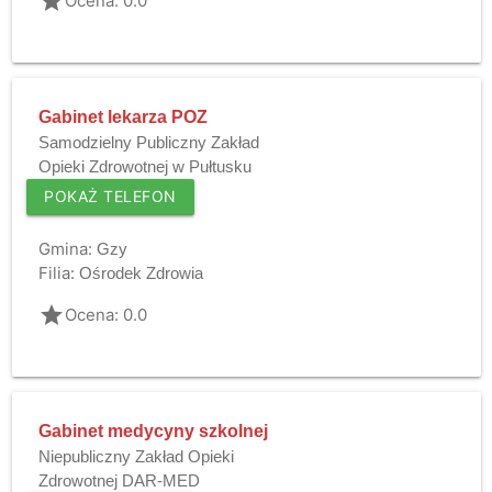
grade
Ocena: 0.0
Gabinet lekarza POZ
Samodzielny Publiczny Zakład
Opieki Zdrowotnej w Pułtusku
POKAŻ TELEFON
Gmina:
Gzy
Filia:
Ośrodek Zdrowia
grade
Ocena: 0.0
Gabinet medycyny szkolnej
Niepubliczny Zakład Opieki
Zdrowotnej DAR-MED