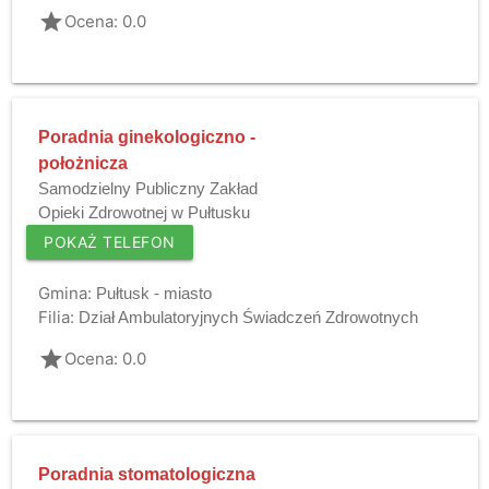
grade
Ocena: 0.0
Poradnia ginekologiczno -
położnicza
Samodzielny Publiczny Zakład
Opieki Zdrowotnej w Pułtusku
POKAŻ TELEFON
Gmina:
Pułtusk - miasto
Filia:
Dział Ambulatoryjnych Świadczeń Zdrowotnych
grade
Ocena: 0.0
Poradnia stomatologiczna