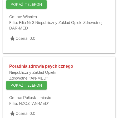
POKAŻ TELEFON
Gmina:
Winnica
Filia:
Filia Nr 3 Niepubliczny Zakład Opieki Zdrowotnej
DAR-MED
grade
Ocena: 0.0
Poradnia zdrowia psychicznego
Niepubliczny Zakład Opieki
Zdrowotnej "AN-MED"
POKAŻ TELEFON
Gmina:
Pułtusk - miasto
Filia:
NZOZ "AN-MED"
grade
Ocena: 0.0