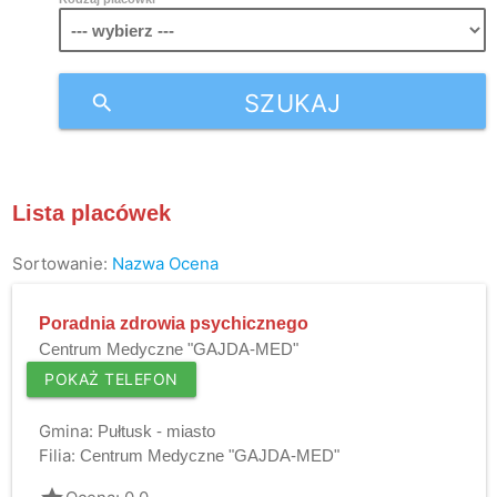
SZUKAJ
search
Lista placówek
Sortowanie:
Nazwa
Ocena
Poradnia zdrowia psychicznego
Centrum Medyczne "GAJDA-MED"
POKAŻ TELEFON
Gmina:
Pułtusk - miasto
Filia:
Centrum Medyczne "GAJDA-MED"