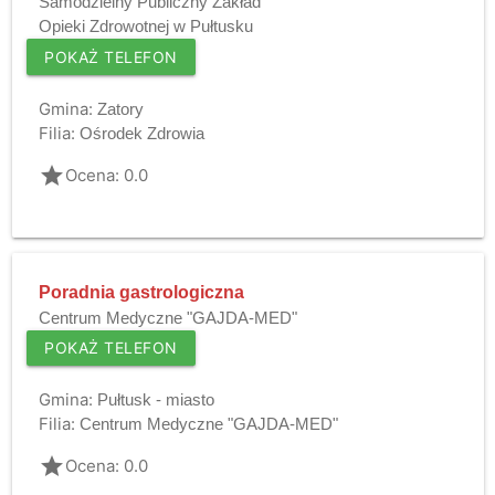
Samodzielny Publiczny Zakład
Opieki Zdrowotnej w Pułtusku
POKAŻ TELEFON
Gmina:
Zatory
Filia:
Ośrodek Zdrowia
grade
Ocena: 0.0
Poradnia gastrologiczna
Centrum Medyczne "GAJDA-MED"
POKAŻ TELEFON
Gmina:
Pułtusk - miasto
Filia:
Centrum Medyczne "GAJDA-MED"
grade
Ocena: 0.0