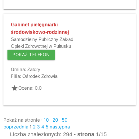
Gabinet pielęgniarki
środowiskowo-rodzinnej
Samodzielny Publiczny Zakład
Opieki Zdrowotnej w Pułtusku
POKAŻ TELEFON
Gmina:
Zatory
Filia:
Ośrodek Zdrowia
grade
Ocena: 0.0
Pokaż na stronie :
10
20
50
poprzednia
1
2
3
4
5
następna
Liczba znalezionych: 294
- strona
1/15