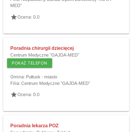
MED"
grade
Ocena: 0.0
Poradnia chirurgii dziecięcej
Centrum Medyczne "GAJDA-MED"
POKAŻ TELEFON
Gmina:
Pułtusk - miasto
Filia:
Centrum Medyczne "GAJDA-MED"
grade
Ocena: 0.0
Poradnia lekarza POZ